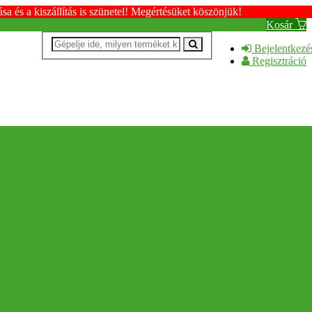
s a kiszállítás is szünetel! Megértésüket köszönjük!
Kosár
Bejelentkezé
Regisztráció