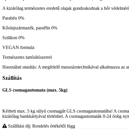
A kizárólag természetes eredetű olajak gondoskodnak a bőr védelmérő
Parabén 0%
Kőolajszármazék, paraffin 0%
Szilikon 0%
VEGAN formula
Természetes tartósítószerrel
Használati utasítás: A megfelelő masszázstechnikával alkalmazza az arc
Szállítás
GLS csomagautomata (max. 5kg)
Kérheti max. 5 kg súlyú csomagját GLS csomagautomatába! A csomag á
kizárólag bankkártyával történhet. A csomagautomaták 0-24 óráig nyit
Szállítási díj: Rendelés értékétől függ