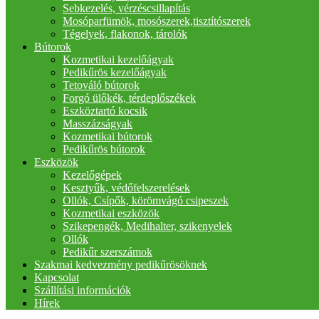
Sebkezelés, vérzéscsillapítás
Mosóparfümök, mosószerek,tisztítószerek
Tégelyek, flakonok, tárolók
Bútorok
Kozmetikai kezelőágyak
Pedikűrös kezelőágyak
Tetováló bútorok
Forgó ülőkék, térdeplőszékek
Eszköztartó kocsik
Masszázságyak
Kozmetikai bútorok
Pedikűrös bútorok
Eszközök
Kezelőgépek
Kesztyűk, védőfelszerelések
Ollók, Csípők, körömvágó csipeszek
Kozmetikai eszközök
Szikepengék, Medihalter, szikenyelek
Ollók
Pedikűr szerszámok
Szakmai kedvezmény pedikűrösöknek
Kapcsolat
Szállítási információk
Hírek