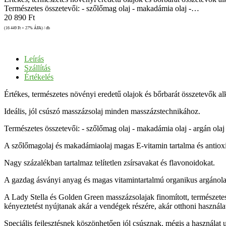
Természetes összetevői: - szőlőmag olaj - makadámia olaj -…
20 890
Ft
(16 449
Ft
+ 27% ÁFA) / db
Leírás
Szállítás
Értékelés
Értékes, természetes növényi eredetű olajok és bőrbarát összetevők alk
Ideális, jól csúszó masszázsolaj minden masszázstechnikához.
Természetes összetevői: - szőlőmag olaj - makadámia olaj - argán olaj 
A szőlőmagolaj és makadámiaolaj magas E-vitamin tartalma és antioxidá
Nagy százalékban tartalmaz telítetlen zsírsavakat és flavonoidokat.
A gazdag ásványi anyag és magas vitamintartalmú organikus argánolaj 
A Lady Stella és Golden Green masszázsolajak finomított, természete
kényeztetést nyújtanak akár a vendégek részére, akár otthoni használa
Speciális fejlesztésnek köszönhetően jól csúsznak, mégis a használat 