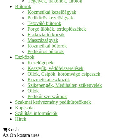
Tégelyek, flakonok, tárolók
Bútorok
Kozmetikai kezelőágyak
Pedikűrös kezelőágyak
Tetováló bútorok
Forgó ülőkék, térdeplőszékek
Eszköztartó kocsik
Masszázságyak
Kozmetikai bútorok
Pedikűrös bútorok
Eszközök
Kezelőgépek
Kesztyűk, védőfelszerelések
Ollók, Csípők, körömvágó csipeszek
Kozmetikai eszközök
Szikepengék, Medihalter, szikenyelek
Ollók
Pedikűr szerszámok
Szakmai kedvezmény pedikűrösöknek
Kapcsolat
Szállítási információk
Hírek
Kosár
Az Ön kosara üres.