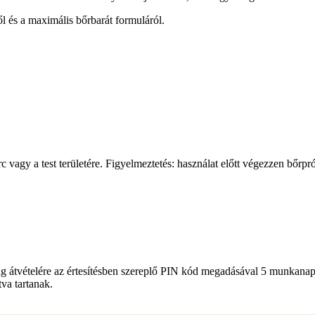
l és a maximális bőrbarát formuláról.
 vagy a test területére. Figyelmeztetés: használat előtt végezzen bőrpr
tvételére az értesítésben szereplő PIN kód megadásával 5 munkanap á
va tartanak.