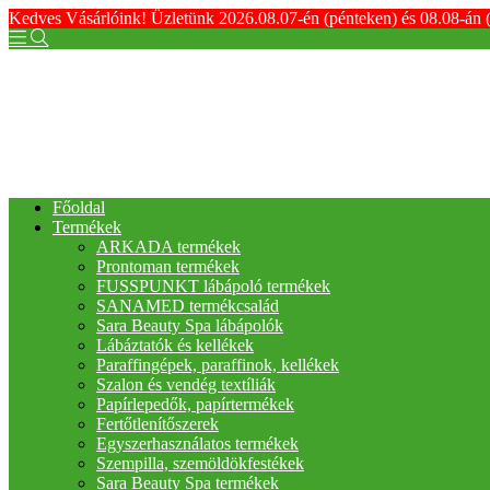
Kedves Vásárlóink! Üzletünk 2026.08.07-én (pénteken) és 08.08-án 
Főoldal
Termékek
ARKADA termékek
Prontoman termékek
FUSSPUNKT lábápoló termékek
SANAMED termékcsalád
Sara Beauty Spa lábápolók
Lábáztatók és kellékek
Paraffingépek, paraffinok, kellékek
Szalon és vendég textíliák
Papírlepedők, papírtermékek
Fertőtlenítőszerek
Egyszerhasználatos termékek
Szempilla, szemöldökfestékek
Sara Beauty Spa termékek