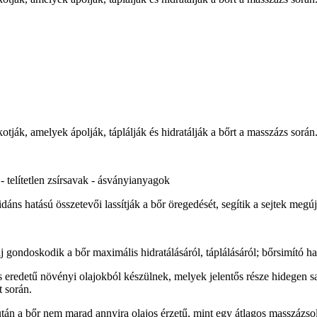
otják, amelyek ápolják, táplálják és hidratálják a bőrt a masszázs során
- telítetlen zsírsavak - ásványianyagok
ns hatású összetevői lassítják a bőr öregedését, segítik a sejtek megúj
gondoskodik a bőr maximális hidratálásáról, táplálásáról; bőrsimító ha
s eredetű növényi olajokból készülnek, melyek jelentős része hidegen 
t során.
után a bőr nem marad annyira olajos érzetű, mint egy átlagos masszázsol