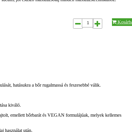
Kosárb
.
ulását, hatásukra a bőr rugalmassá és feszesebbé válik.
tása kiváló.
sajtolt, emellett bőrbarát és VEGAN formulájúak, melyek kellemes
aj használat után.