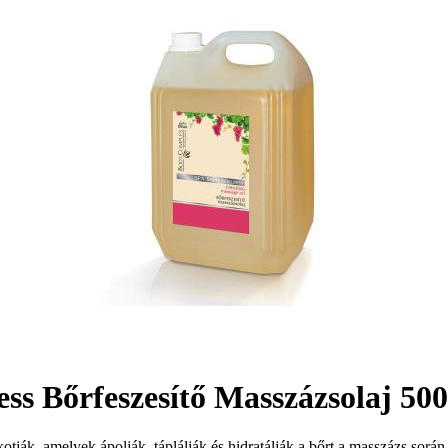
s Bőrfeszesítő Masszázsolaj 50
otják, amelyek ápolják, táplálják és hidratálják a bőrt a masszázs sorá