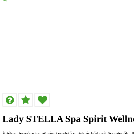
Lady STELLA Spa Spirit Wellnes
Értékes, természetes növényi eredetű olajok és bőrbarát összetevők alk