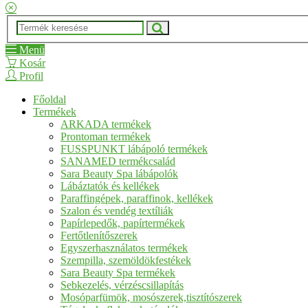
Menü
Kosár
Profil
Főoldal
Termékek
ARKADA termékek
Prontoman termékek
FUSSPUNKT lábápoló termékek
SANAMED termékcsalád
Sara Beauty Spa lábápolók
Lábáztatók és kellékek
Paraffingépek, paraffinok, kellékek
Szalon és vendég textíliák
Papírlepedők, papírtermékek
Fertőtlenítőszerek
Egyszerhasználatos termékek
Szempilla, szemöldökfestékek
Sara Beauty Spa termékek
Sebkezelés, vérzéscsillapítás
Mosóparfümök, mosószerek,tisztítószerek