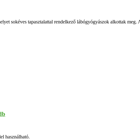
lyet sokéves tapasztalattal rendelkező lábógyógyászok alkottak meg. 
db
lel használható.