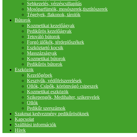
Sebkezelés, vérzéscsillapítás
Mosóparfümök, mosószerek,tisztítószerek
Tégelyek, flakonok, tárolók
Bútorok
Kozmetikai kezelőágyak
Pedikűrös kezelőágyak
Tetováló bútorok
Forgó ülőkék, térdeplőszékek
Eszköztartó kocsik
Masszázságyak
Kozmetikai bútorok
Pedikűrös bútorok
Eszközök
Kezelőgépek
Kesztyűk, védőfelszerelések
Ollók, Csípők, körömvágó csipeszek
Kozmetikai eszközök
Szikepengék, Medihalter, szikenyelek
Ollók
Pedikűr szerszámok
Szakmai kedvezmény pedikűrösöknek
Kapcsolat
Szállítási információk
Hírek