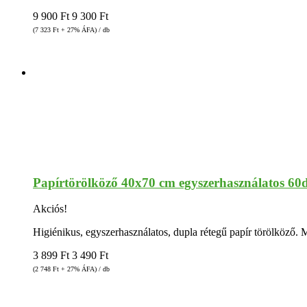
9 900
Ft
9 300
Ft
(7 323
Ft
+ 27% ÁFA) / db
Papírtörölköző 40x70 cm egyszerhasználatos 60
Akciós!
Higiénikus, egyszerhasználatos, dupla rétegű papír törölköző.
3 899
Ft
3 490
Ft
(2 748
Ft
+ 27% ÁFA) / db