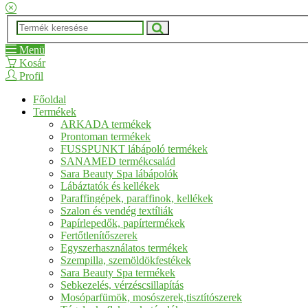
Menü
Kosár
Profil
Főoldal
Termékek
ARKADA termékek
Prontoman termékek
FUSSPUNKT lábápoló termékek
SANAMED termékcsalád
Sara Beauty Spa lábápolók
Lábáztatók és kellékek
Paraffingépek, paraffinok, kellékek
Szalon és vendég textíliák
Papírlepedők, papírtermékek
Fertőtlenítőszerek
Egyszerhasználatos termékek
Szempilla, szemöldökfestékek
Sara Beauty Spa termékek
Sebkezelés, vérzéscsillapítás
Mosóparfümök, mosószerek,tisztítószerek