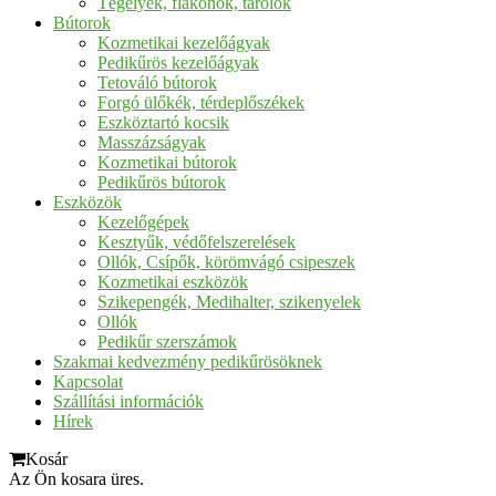
Tégelyek, flakonok, tárolók
Bútorok
Kozmetikai kezelőágyak
Pedikűrös kezelőágyak
Tetováló bútorok
Forgó ülőkék, térdeplőszékek
Eszköztartó kocsik
Masszázságyak
Kozmetikai bútorok
Pedikűrös bútorok
Eszközök
Kezelőgépek
Kesztyűk, védőfelszerelések
Ollók, Csípők, körömvágó csipeszek
Kozmetikai eszközök
Szikepengék, Medihalter, szikenyelek
Ollók
Pedikűr szerszámok
Szakmai kedvezmény pedikűrösöknek
Kapcsolat
Szállítási információk
Hírek
Kosár
Az Ön kosara üres.