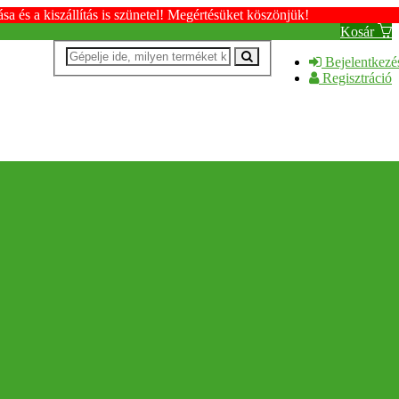
s a kiszállítás is szünetel! Megértésüket köszönjük!
Kosár
Bejelentkezé
Regisztráció