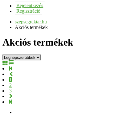
Bejelentkezés
Regisztráció
szepsegraktar.hu
Akciós termékek
Akciós termékek
1
2
3