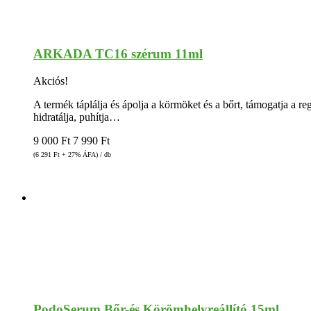
ARKADA TC16 szérum 11ml
Akciós!
A termék táplálja és ápolja a körmöket és a bőrt, támogatja a r
hidratálja, puhítja…
9 000
Ft
7 990
Ft
(6 291
Ft
+ 27% ÁFA) / db
PodoSerum Bőr-és Körömhelyreállító 15ml