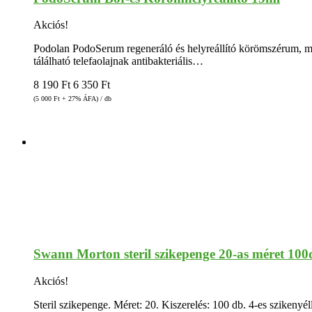
Akciós!
Podolan PodoSerum regeneráló és helyreállító körömszérum, me
tálálható telefaolajnak antibakteriális…
8 190
Ft
6 350
Ft
(5 000
Ft
+ 27% ÁFA) / db
Swann Morton steril szikepenge 20-as méret 100
Akciós!
Steril szikepenge. Méret: 20. Kiszerelés: 100 db. 4-es szikenyél