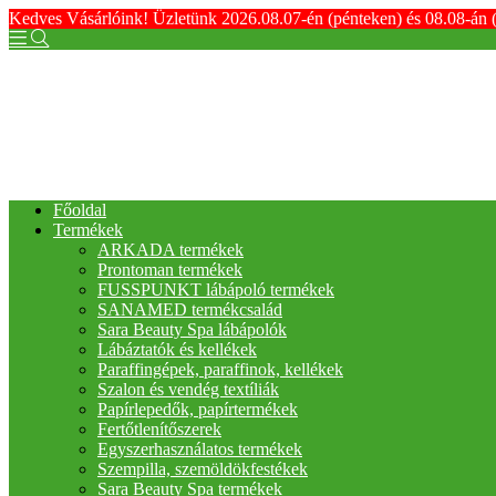
Kedves Vásárlóink! Üzletünk 2026.08.07-én (pénteken) és 08.08-án 
Főoldal
Termékek
ARKADA termékek
Prontoman termékek
FUSSPUNKT lábápoló termékek
SANAMED termékcsalád
Sara Beauty Spa lábápolók
Lábáztatók és kellékek
Paraffingépek, paraffinok, kellékek
Szalon és vendég textíliák
Papírlepedők, papírtermékek
Fertőtlenítőszerek
Egyszerhasználatos termékek
Szempilla, szemöldökfestékek
Sara Beauty Spa termékek