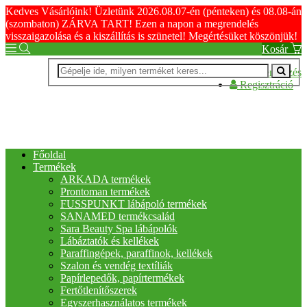
Kedves Vásárlóink! Üzletünk 2026.08.07-én (pénteken) és 08.08-án
(szombaton) ZÁRVA TART! Ezen a napon a megrendelés
visszaigazolása és a kiszállítás is szünetel! Megértésüket köszönjük!
Kosár
Bejelentkezés
Regisztráció
Főoldal
Termékek
ARKADA termékek
Prontoman termékek
FUSSPUNKT lábápoló termékek
SANAMED termékcsalád
Sara Beauty Spa lábápolók
Lábáztatók és kellékek
Paraffingépek, paraffinok, kellékek
Szalon és vendég textíliák
Papírlepedők, papírtermékek
Fertőtlenítőszerek
Egyszerhasználatos termékek