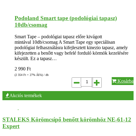
Podoland Smart tape (podológiai tapasz)
10db/csomag
Smart Tape – podológiai tapasz előre kivágott
mintával 10db/csomag A Smart Tape egy speciálisan
podológiai felhasználásra kifejlesztett kinezio tapasz, amely
kifejezetten a benőtt vagy befelé forduló körmök kezelésére
készült. Ez a tapasz…
2 990
Ft
(2 354
Ft
+ 27% ÁFA) / db
Kosárba
Akciós termékek
STALEKS Körömcsípő benőtt körömhöz NE-61-12
Expert