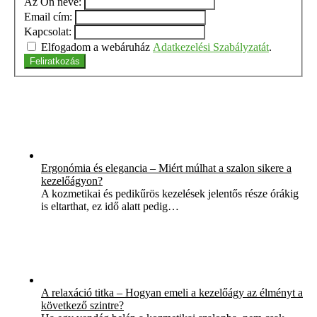
Az Ön neve:
Email cím:
Kapcsolat:
Elfogadom a webáruház
Adatkezelési Szabályzatát
.
Feliratkozás
Ergonómia és elegancia – Miért múlhat a szalon sikere a
kezelőágyon?
A kozmetikai és pedikűrös kezelések jelentős része órákig
is eltarthat, ez idő alatt pedig…
A relaxáció titka – Hogyan emeli a kezelőágy az élményt a
következő szintre?