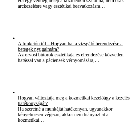
Ha egy vendég belép a kozmetikai szalonba, nem csak
arckezelésre vagy esztétikai beavatkozásra…
A funkción túl – Hogyan hat a vizsgáló berendezése a
betegek nyugalmára?
Az orvosi bútorok esztétikája és elrendezése közvetlen
hatással van a páciensek vérnyomására,…
Hogyan változtatja meg a kozmetikai kezelőágy a kezelés
hatékonyságát?
Ha szeretné a munkáját hatékonyan, ugyanakkor
kényelmesen végezni, akkor nem hiányozhat a
kozmetikai…