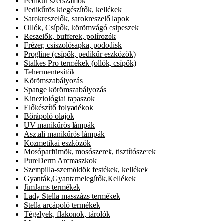
Pedikűr szerszámok
Pedikűrös kiegészítők, kellékek
Sarokreszelők, sarokreszelő lapok
Ollók, Csípők, körömvágó csipeszek
Reszelők, bufferek, polírozók
Frézer, csiszolósapka, pododisk
Progline (csípők, pedikűr eszközök)
Stalkes Pro termékek (ollók, csípők)
Tehermentesítők
Körömszabályozás
Spange körömszabályozás
Kineziológiai tapaszok
Előkészítő folyadékok
Bőrápoló olajok
UV manikűrös lámpák
Asztali manikűrös lámpák
Kozmetikai eszközök
Mosóparfümök, mosószerek, tisztítószerek
PureDerm Arcmaszkok
Szempilla-szemöldök festékek, kellékek
Gyanták,Gyantamelegítők,Kellékek
JimJams termékek
Lady Stella masszázs termékek
Stella arcápoló termékek
Tégelyek, flakonok, tárolók