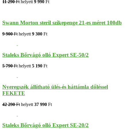
11 290
Ft
helyett
9 990
Ft
Swann Morton steril szikepenge 21-es méret 100db
9 900
Ft
helyett
9 300
Ft
Staleks Bőrvágó olló Expert SE-50/2
5 790
Ft
helyett
5 190
Ft
Nyeregszék állítható ülés-és háttámla dőléssel
FEKETE
42 290
Ft
helyett
37 990
Ft
Staleks Bőrvágó olló Expert SE-20/2