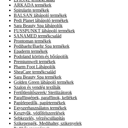
ARKADA termékek
Spirularin termékek
BALSAN lábápoló termékek
Pedi Planet lábápoló termékek
Sara Beauty Spa lábápolók
FUSSPUNKT lábápoló termékek
SANAMED termékcsalád
Prontoman termékek
Pedibaehr/Baehr Spa termékek
Epaderm termékek
Podoland köröm-és bőrápolók
Premiumwelt termékek
Pharm Foot Lábápolók
SheaCare termékcsalád
Sara Beauty Spa termékek
Golden Green lábápoló termékek
Szalon és vendég textíliák
Fertőtlenítőszerek/ Sterilizátorok
Paraffingépek, paraffinok, kellékek
Papírlepedők, papírtermékek
Egyszerhasználatos termékek
Kesztyűk, védőfelszerelések
Sebkezelés, vérzéscsillapítás
Szikepengék, Medihalter, szikenyelek