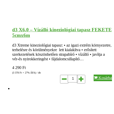
d3 X6.0 – Vízálló kineziológiai tapasz FEKETE
5cmx6m
d3 Xtreme kineziológiai tapasz: • az igazi extrém környezetre,
terhelésre és körülményekre lett kialakítva • erősített
szerkezetének köszönhetően strapabíró • vízálló • javítja a
vér-és nyirokkeringést • fájdalomcsillapító…
4 290
Ft
(3 378
Ft
+ 27% ÁFA) / db
Kosárba