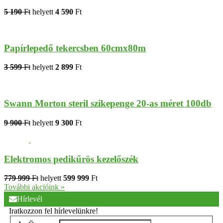
5 190
Ft
helyett
4 590
Ft
Papírlepedő tekercsben 60cmx80m
3 599
Ft
helyett
2 899
Ft
Swann Morton steril szikepenge 20-as méret 100db
9 900
Ft
helyett
9 300
Ft
Elektromos pedikűrös kezelőszék
779 999
Ft
helyett
599 999
Ft
További akcióink »
Hírlevél
Iratkozzon fel hírlevelünkre!