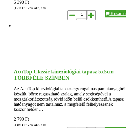
5 390
Ft
(4 244
Ft
+ 27% ÁFA) / db
Kosárba
AcuTop Classic kineziológiai tapasz 5x5cm
TÖBBFÉLE SZÍNBEN
Az AcuTop kineziológiai tapasz egy rugalmas pamutanyagból
készült, bőrre ragasztható szalag, amely segítségével a
mozgáskorlátozottság rövid időn belül csökkenthető.A tapasz
hatóanyagot nem tartalmaz, a megfelelő felhelyezésnek
köszönhetően…
2 790
Ft
(2 197
Ft
+ 27% ÁFA) / db