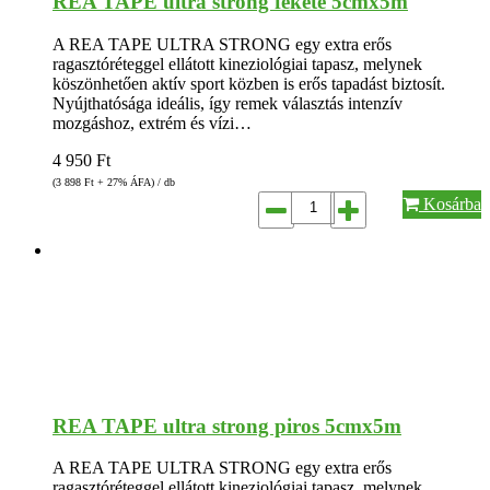
REA TAPE ultra strong fekete 5cmx5m
A REA TAPE ULTRA STRONG egy extra erős
ragasztóréteggel ellátott kineziológiai tapasz, melynek
köszönhetően aktív sport közben is erős tapadást biztosít.
Nyújthatósága ideális, így remek választás intenzív
mozgáshoz, extrém és vízi…
4 950
Ft
(3 898
Ft
+ 27% ÁFA) / db
Kosárba
REA TAPE ultra strong piros 5cmx5m
A REA TAPE ULTRA STRONG egy extra erős
ragasztóréteggel ellátott kineziológiai tapasz, melynek