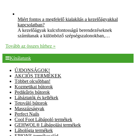
Miért fontos a megfelelő kialakítás a kezelőágyakkal
kapcsolatban?
A kezelőágyak kulcsfontosságú berendezéseknek
számítanak a különböző szépségszalonokban,…
Tovább az összes hírhez »
Kínálatunk
ÚJDONSÁGOK!
AKCIÓS TERMÉKEK
Többet olcsóbban!
Kozmetikai bútorok
Pedikűrös bútorok
Lábáztatók és kellékek
Tetováló bútorok
Masszázságyak
Perfect Nails
Cool Foot Lábápoló termékek
GEHWOL® Lábápolási termékek
Lábológia termékek
EPIONE termékcsalád