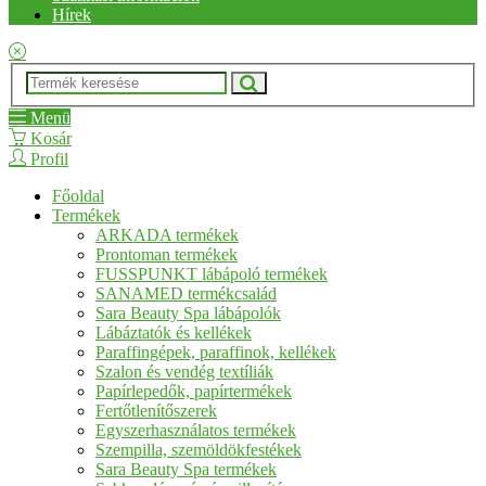
Hírek
Menü
Kosár
Profil
Főoldal
Termékek
ARKADA termékek
Prontoman termékek
FUSSPUNKT lábápoló termékek
SANAMED termékcsalád
Sara Beauty Spa lábápolók
Lábáztatók és kellékek
Paraffingépek, paraffinok, kellékek
Szalon és vendég textíliák
Papírlepedők, papírtermékek
Fertőtlenítőszerek
Egyszerhasználatos termékek
Szempilla, szemöldökfestékek
Sara Beauty Spa termékek