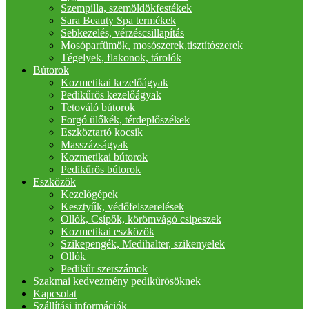
Szempilla, szemöldökfestékek
Sara Beauty Spa termékek
Sebkezelés, vérzéscsillapítás
Mosóparfümök, mosószerek,tisztítószerek
Tégelyek, flakonok, tárolók
Bútorok
Kozmetikai kezelőágyak
Pedikűrös kezelőágyak
Tetováló bútorok
Forgó ülőkék, térdeplőszékek
Eszköztartó kocsik
Masszázságyak
Kozmetikai bútorok
Pedikűrös bútorok
Eszközök
Kezelőgépek
Kesztyűk, védőfelszerelések
Ollók, Csípők, körömvágó csipeszek
Kozmetikai eszközök
Szikepengék, Medihalter, szikenyelek
Ollók
Pedikűr szerszámok
Szakmai kedvezmény pedikűrösöknek
Kapcsolat
Szállítási információk