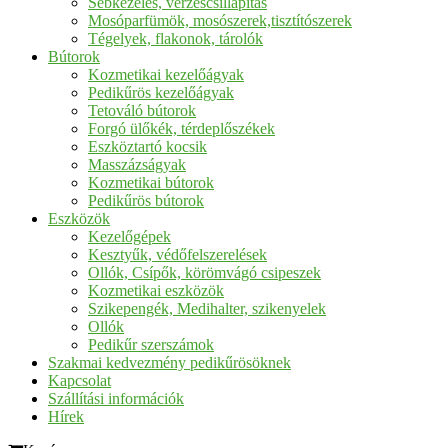
Sebkezelés, vérzéscsillapítás
Mosóparfümök, mosószerek,tisztítószerek
Tégelyek, flakonok, tárolók
Bútorok
Kozmetikai kezelőágyak
Pedikűrös kezelőágyak
Tetováló bútorok
Forgó ülőkék, térdeplőszékek
Eszköztartó kocsik
Masszázságyak
Kozmetikai bútorok
Pedikűrös bútorok
Eszközök
Kezelőgépek
Kesztyűk, védőfelszerelések
Ollók, Csípők, körömvágó csipeszek
Kozmetikai eszközök
Szikepengék, Medihalter, szikenyelek
Ollók
Pedikűr szerszámok
Szakmai kedvezmény pedikűrösöknek
Kapcsolat
Szállítási információk
Hírek