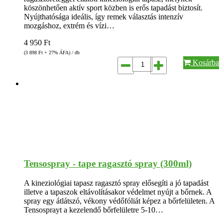
köszönhetően aktív sport közben is erős tapadást biztosít.
Nyújthatósága ideális, így remek választás intenzív
mozgáshoz, extrém és vízi…
4 950
Ft
(3 898
Ft
+ 27% ÁFA) / db
Kosárba
Tensospray - tape ragasztó spray (300ml)
A kineziológiai tapasz ragasztó spray elősegíti a jó tapadást
illetve a tapaszok eltávolításakor védelmet nyújt a bőrnek. A
spray egy átlátszó, vékony védőfóliát képez a bőrfelületen. A
Tensosprayt a kezelendő bőrfelületre 5-10…