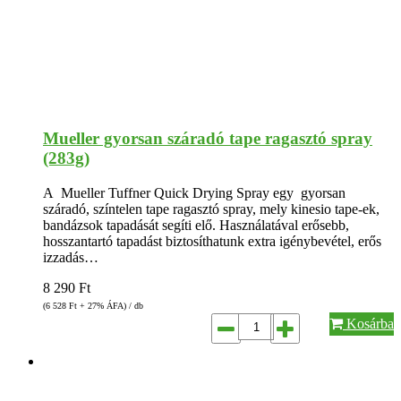
Mueller gyorsan száradó tape ragasztó spray
(283g)
A Mueller Tuffner Quick Drying Spray egy gyorsan
száradó, színtelen tape ragasztó spray, mely kinesio tape-ek,
bandázsok tapadását segíti elő. Használatával erősebb,
hosszantartó tapadást biztosíthatunk extra igénybevétel, erős
izzadás…
8 290
Ft
(6 528
Ft
+ 27% ÁFA) / db
Kosárba