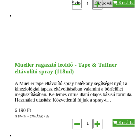
Kosárba
Színek*:
Mueller ragasztó leoldó - Tape & Tuffner
eltávolító spray (118ml)
A Mueller tape eltávolító spray hatékony segítséget nyújt a
kineziológiai tapasz eltávolításában valamint a bőrfelület
megtisztításában. Kellemes citrus illatú olajos bázisú formula.
Használati utasítás: Közvetlenül fújjuk a spray-t…
6 190
Ft
(4 874
Ft
+ 27% ÁFA) / db
Kosárba