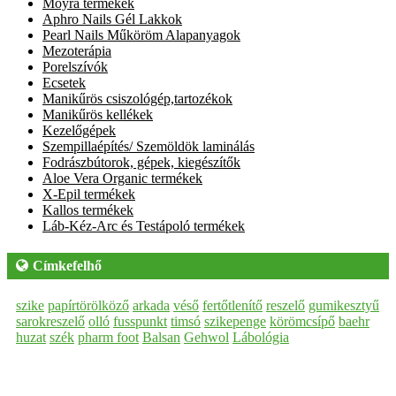
Moyra termékek
Aphro Nails Gél Lakkok
Pearl Nails Műköröm Alapanyagok
Mezoterápia
Porelszívók
Ecsetek
Manikűrös csiszológép,tartozékok
Manikűrös kellékek
Kezelőgépek
Szempillaépítés/ Szemöldök laminálás
Fodrászbútorok, gépek, kiegészítők
Aloe Vera Organic termékek
X-Epil termékek
Kallos termékek
Láb-Kéz-Arc és Testápoló termékek
Címkefelhő
szike
papírtörölköző
arkada
véső
fertőtlenítő
reszelő
gumikesztyű
sarokreszelő
olló
fusspunkt
timsó
szikepenge
körömcsípő
baehr
huzat
szék
pharm foot
Balsan
Gehwol
Lábológia