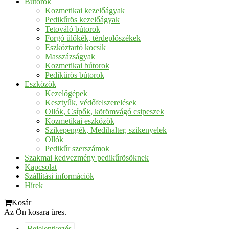
Bútorok
Kozmetikai kezelőágyak
Pedikűrös kezelőágyak
Tetováló bútorok
Forgó ülőkék, térdeplőszékek
Eszköztartó kocsik
Masszázságyak
Kozmetikai bútorok
Pedikűrös bútorok
Eszközök
Kezelőgépek
Kesztyűk, védőfelszerelések
Ollók, Csípők, körömvágó csipeszek
Kozmetikai eszközök
Szikepengék, Medihalter, szikenyelek
Ollók
Pedikűr szerszámok
Szakmai kedvezmény pedikűrösöknek
Kapcsolat
Szállítási információk
Hírek
Kosár
Az Ön kosara üres.