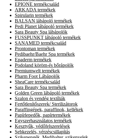
EPIONE termékcsalád
ARKADA termékek
Spirularin termékek
BALSAN lábápoló termékek
Pedi Planet lábápoló termékek
Sara Beauty Spa lábápolók
FUSSPUNKT lábápoló termékek
SANAMED termékcsalád
Prontoman termékek
Pedibaehr/Baehr Spa termékek
Epaderm termékek
Podoland köröm-és bőrápolók
Premiumwelt termékek
Pharm Foot Lábápolók
SheaCare termékcsalád
Sara Beauty Spa termékek
Golden Green lábápoló termékek
Szalon és vendég textíliák
Fertőtlenítőszerek/ Sterilizátorok
Paraffingépek, paraffinok, kellékek
Papírlepedők, papírtermékek
Egyszerhasználatos termékek
Kesztyűk, védőfelszerelések
Sebkezelés, vérzéscsillapítás
Szikepengék, Medihalter, szikenyelek