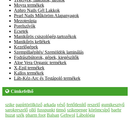
Moyra termékek
Aphro Nails Gél Lakkok
Pearl Nails Műköröm Alapanyagok
Mezoterápia
Porelszívók
Ecsetek
Manikűrös csiszológép,tartozékok
Manikűrös kellékek
Kezelőgépek
Szempillaépítés/ Szemöldök laminálás
Fodrászbútorok, gépek, kiegészítők
Aloe Vera Organic termékek
X-Epil termékek
Kallos termékek
Láb-Kéz-Arc és Testápoló termékek
Címkefelhő
szike
papírtörölköző
arkada
véső
fertőtlenítő
reszelő
gumikesztyű
sarokreszelő
olló
fusspunkt
timsó
szikepenge
körömcsípő
baehr
huzat
szék
pharm foot
Balsan
Gehwol
Lábológia