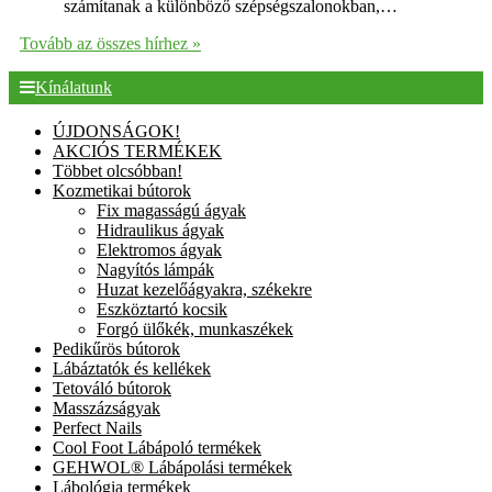
számítanak a különböző szépségszalonokban,…
Tovább az összes hírhez »
Kínálatunk
ÚJDONSÁGOK!
AKCIÓS TERMÉKEK
Többet olcsóbban!
Kozmetikai bútorok
Fix magasságú ágyak
Hidraulikus ágyak
Elektromos ágyak
Nagyítós lámpák
Huzat kezelőágyakra, székekre
Eszköztartó kocsik
Forgó ülőkék, munkaszékek
Pedikűrös bútorok
Lábáztatók és kellékek
Tetováló bútorok
Masszázságyak
Perfect Nails
Cool Foot Lábápoló termékek
GEHWOL® Lábápolási termékek
Lábológia termékek