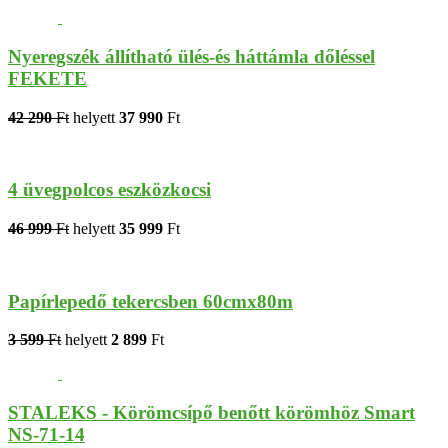
Nyeregszék állítható ülés-és háttámla dőléssel
FEKETE
42 290
Ft
helyett
37 990
Ft
4 üvegpolcos eszközkocsi
46 999
Ft
helyett
35 999
Ft
Papírlepedő tekercsben 60cmx80m
3 599
Ft
helyett
2 899
Ft
STALEKS - Körömcsípő benőtt körömhöz Smart
NS-71-14