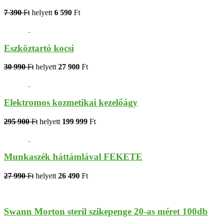
7 390
Ft
helyett
6 590
Ft
Eszköztartó kocsi
30 990
Ft
helyett
27 900
Ft
Elektromos kozmetikai kezelőágy
295 900
Ft
helyett
199 999
Ft
Munkaszék háttámlával FEKETE
27 990
Ft
helyett
26 490
Ft
Swann Morton steril szikepenge 20-as méret 100db