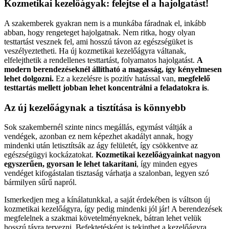
Kozmetikai kezelőágyak: felejtse el a hajolgatást!
A szakemberek gyakran nem is a munkába fáradnak el, inkább
abban, hogy rengeteget hajolgatnak. Nem ritka, hogy olyan
testtartást vesznek fel, ami hosszú távon az egészségüket is
veszélyeztetheti. Ha új kozmetikai kezelőágyra váltanak,
elfelejthetik a rendellenes testtartást, folyamatos hajolgatást.
A
modern berendezéseknél állítható a magasság, így kényelmesen
lehet dolgozni.
Ez a kezelésre is pozitív hatással van,
megfelelő
testtartás mellett jobban lehet koncentrálni a feladatokra is
.
Az új kezelőágynak a tisztítása is könnyebb
Sok szakembernél szinte nincs megállás, egymást váltják a
vendégek, azonban ez nem képezhet akadályt annak, hogy
mindenki után letisztítsák az ágy felületét, így csökkentve az
egészségügyi kockázatokat.
Kozmetikai kezelőágyainkat nagyon
egyszerűen, gyorsan le lehet takarítani
, így minden egyes
vendéget kifogástalan tisztaság várhatja a szalonban, legyen szó
bármilyen sűrű napról.
Ismerkedjen meg a kínálatunkkal, a saját érdekében is váltson új
kozmetikai kezelőágyra, így pedig mindenki jól jár! A berendezések
megfelelnek a szakmai követelményeknek, bátran lehet velük
hosszú távra tervezni. Befektetésként is tekinthet a kezelőágyra,