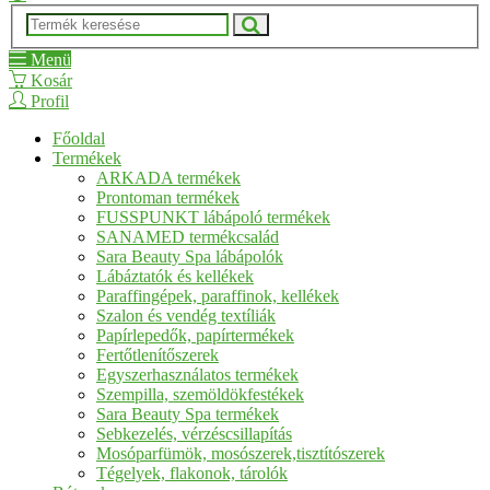
Menü
Kosár
Profil
Főoldal
Termékek
ARKADA termékek
Prontoman termékek
FUSSPUNKT lábápoló termékek
SANAMED termékcsalád
Sara Beauty Spa lábápolók
Lábáztatók és kellékek
Paraffingépek, paraffinok, kellékek
Szalon és vendég textíliák
Papírlepedők, papírtermékek
Fertőtlenítőszerek
Egyszerhasználatos termékek
Szempilla, szemöldökfestékek
Sara Beauty Spa termékek
Sebkezelés, vérzéscsillapítás
Mosóparfümök, mosószerek,tisztítószerek
Tégelyek, flakonok, tárolók