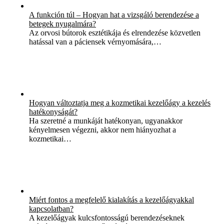
A funkción túl – Hogyan hat a vizsgáló berendezése a
betegek nyugalmára?
Az orvosi bútorok esztétikája és elrendezése közvetlen
hatással van a páciensek vérnyomására,…
Hogyan változtatja meg a kozmetikai kezelőágy a kezelés
hatékonyságát?
Ha szeretné a munkáját hatékonyan, ugyanakkor
kényelmesen végezni, akkor nem hiányozhat a
kozmetikai…
Miért fontos a megfelelő kialakítás a kezelőágyakkal
kapcsolatban?
A kezelőágyak kulcsfontosságú berendezéseknek