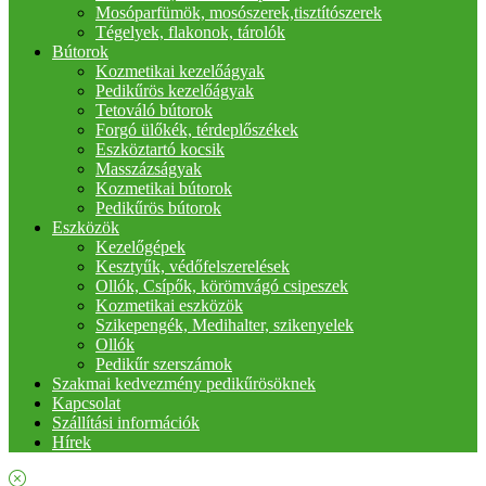
Mosóparfümök, mosószerek,tisztítószerek
Tégelyek, flakonok, tárolók
Bútorok
Kozmetikai kezelőágyak
Pedikűrös kezelőágyak
Tetováló bútorok
Forgó ülőkék, térdeplőszékek
Eszköztartó kocsik
Masszázságyak
Kozmetikai bútorok
Pedikűrös bútorok
Eszközök
Kezelőgépek
Kesztyűk, védőfelszerelések
Ollók, Csípők, körömvágó csipeszek
Kozmetikai eszközök
Szikepengék, Medihalter, szikenyelek
Ollók
Pedikűr szerszámok
Szakmai kedvezmény pedikűrösöknek
Kapcsolat
Szállítási információk
Hírek