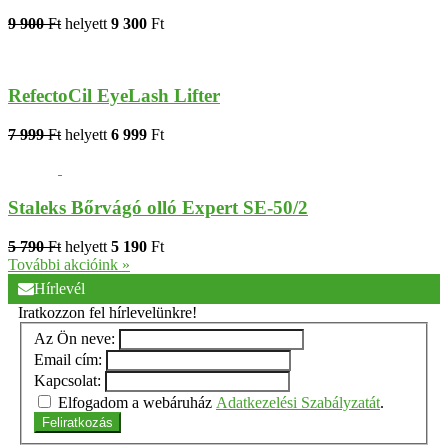
9 900
Ft
helyett
9 300
Ft
RefectoCil EyeLash Lifter
7 999
Ft
helyett
6 999
Ft
Staleks Bőrvágó olló Expert SE-50/2
5 790
Ft
helyett
5 190
Ft
További akcióink »
Hírlevél
Iratkozzon fel hírlevelünkre!
Az Ön neve:
Email cím:
Kapcsolat:
Elfogadom a webáruház
Adatkezelési Szabályzatát
.
Feliratkozás