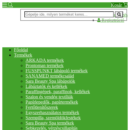
Kosár
Bejelentkezés
Regisztráció
Főoldal
Termékek
ARKADA termékek
Prontoman termékek
FUSSPUNKT lábápoló termékek
SANAMED termékcsalád
Sara Beauty Spa lábápolók
Lábáztatók és kellékek
Paraffingépek, paraffinok, kellékek
Szalon és vendég textíliák
Papírlepedők, papírtermékek
Fertőtlenítőszerek
Egyszerhasználatos termékek
Szempilla, szemöldökfestékek
Sara Beauty Spa termékek
Sebkezelés, vérzéscsillapítás