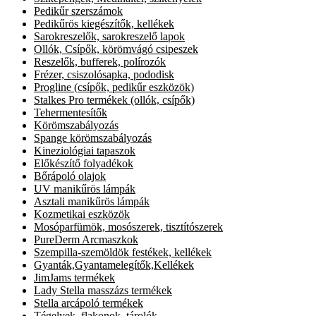
Pedikűr szerszámok
Pedikűrös kiegészítők, kellékek
Sarokreszelők, sarokreszelő lapok
Ollók, Csípők, körömvágó csipeszek
Reszelők, bufferek, polírozók
Frézer, csiszolósapka, pododisk
Progline (csípők, pedikűr eszközök)
Stalkes Pro termékek (ollók, csípők)
Tehermentesítők
Körömszabályozás
Spange körömszabályozás
Kineziológiai tapaszok
Előkészítő folyadékok
Bőrápoló olajok
UV manikűrös lámpák
Asztali manikűrös lámpák
Kozmetikai eszközök
Mosóparfümök, mosószerek, tisztítószerek
PureDerm Arcmaszkok
Szempilla-szemöldök festékek, kellékek
Gyanták,Gyantamelegítők,Kellékek
JimJams termékek
Lady Stella masszázs termékek
Stella arcápoló termékek
Tégelyek, flakonok, tárolók