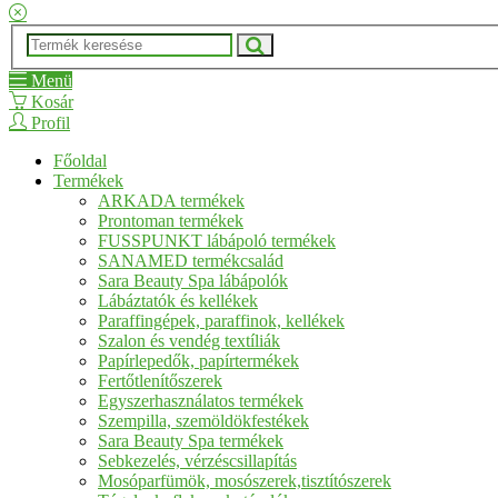
Menü
Kosár
Profil
Főoldal
Termékek
ARKADA termékek
Prontoman termékek
FUSSPUNKT lábápoló termékek
SANAMED termékcsalád
Sara Beauty Spa lábápolók
Lábáztatók és kellékek
Paraffingépek, paraffinok, kellékek
Szalon és vendég textíliák
Papírlepedők, papírtermékek
Fertőtlenítőszerek
Egyszerhasználatos termékek
Szempilla, szemöldökfestékek
Sara Beauty Spa termékek
Sebkezelés, vérzéscsillapítás
Mosóparfümök, mosószerek,tisztítószerek