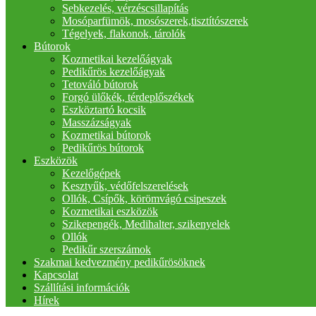
Sebkezelés, vérzéscsillapítás
Mosóparfümök, mosószerek,tisztítószerek
Tégelyek, flakonok, tárolók
Bútorok
Kozmetikai kezelőágyak
Pedikűrös kezelőágyak
Tetováló bútorok
Forgó ülőkék, térdeplőszékek
Eszköztartó kocsik
Masszázságyak
Kozmetikai bútorok
Pedikűrös bútorok
Eszközök
Kezelőgépek
Kesztyűk, védőfelszerelések
Ollók, Csípők, körömvágó csipeszek
Kozmetikai eszközök
Szikepengék, Medihalter, szikenyelek
Ollók
Pedikűr szerszámok
Szakmai kedvezmény pedikűrösöknek
Kapcsolat
Szállítási információk
Hírek