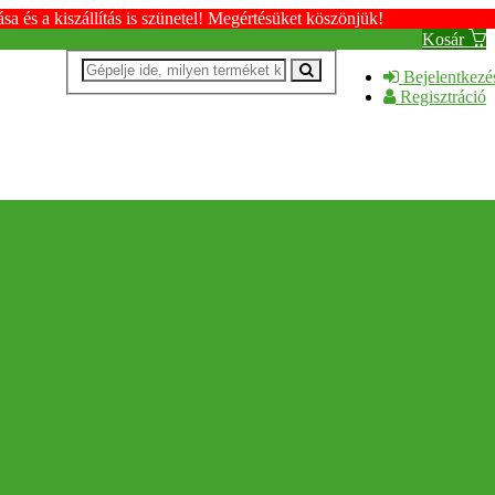
s a kiszállítás is szünetel! Megértésüket köszönjük!
Kosár
Bejelentkezé
Regisztráció