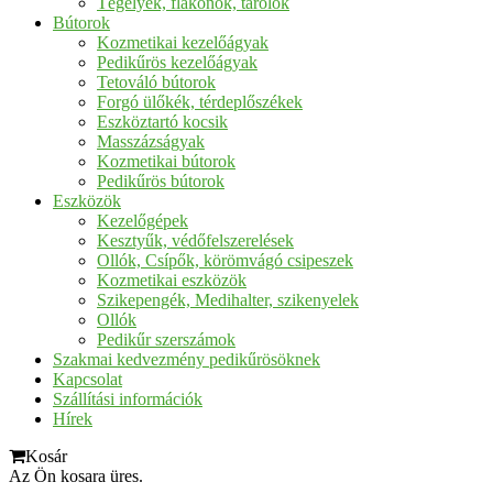
Tégelyek, flakonok, tárolók
Bútorok
Kozmetikai kezelőágyak
Pedikűrös kezelőágyak
Tetováló bútorok
Forgó ülőkék, térdeplőszékek
Eszköztartó kocsik
Masszázságyak
Kozmetikai bútorok
Pedikűrös bútorok
Eszközök
Kezelőgépek
Kesztyűk, védőfelszerelések
Ollók, Csípők, körömvágó csipeszek
Kozmetikai eszközök
Szikepengék, Medihalter, szikenyelek
Ollók
Pedikűr szerszámok
Szakmai kedvezmény pedikűrösöknek
Kapcsolat
Szállítási információk
Hírek
Kosár
Az Ön kosara üres.