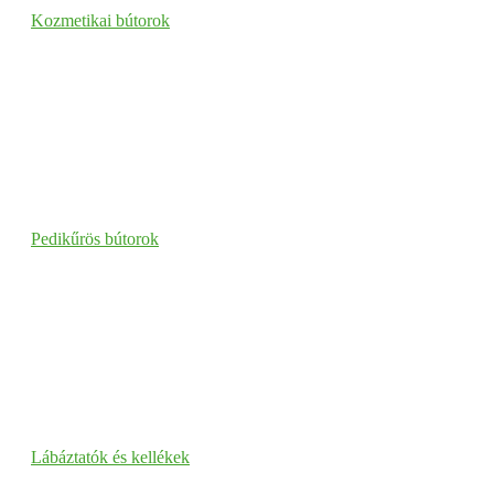
Kozmetikai bútorok
Pedikűrös bútorok
Lábáztatók és kellékek