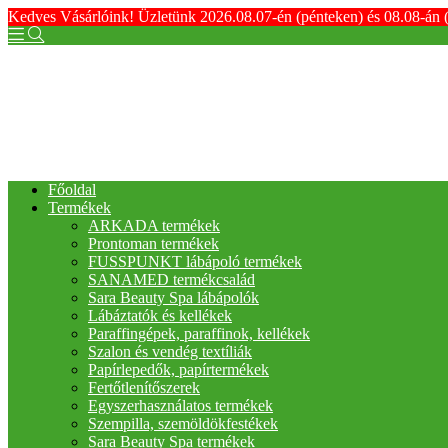
Kedves Vásárlóink! Üzletünk 2026.08.07-én (pénteken) és 08.08-án 
Főoldal
Termékek
ARKADA termékek
Prontoman termékek
FUSSPUNKT lábápoló termékek
SANAMED termékcsalád
Sara Beauty Spa lábápolók
Lábáztatók és kellékek
Paraffingépek, paraffinok, kellékek
Szalon és vendég textíliák
Papírlepedők, papírtermékek
Fertőtlenítőszerek
Egyszerhasználatos termékek
Szempilla, szemöldökfestékek
Sara Beauty Spa termékek