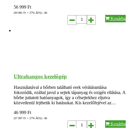
56 999
Ft
(44 881
Ft
+ 27% ÁFA) / db
Kosárba
Ultrahangos kezelőgép
Használatával a bőrben található erek vérátáramlása
fokozódik, ezáltal javul a sejtek tápanyag és oxigén ellátása. A
bőrbe juttatott hatóanyagok, így a célsejtekhez eljutva
közvetlenül fejthetik ki hatásukat. Kis kezelőfejével az…
46 999
Ft
(37 007
Ft
+ 27% ÁFA) / db
Kosárba