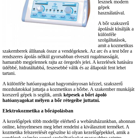
lesznek modern
gépek
használatával.
A bőr szakszerű
ápolását kínálják a
különféle
szolgáltatások,
amit a kozmetikus
szakemberek állítanak össze a vendégeknek. Az arc és a test bőre a
rendszeres ápolás nélkül gyorsabban elveszti rugalmasságát,
hamarabb megjelennek rajta az öregedés jelei. A kezelések hatására
üdébbé, hidratáltabbá, feszesebbé válik és az állapotát fent lehet
tartani.
A különféle hatóanyagokat hagyományosan kézzel, szakszerű
mozdulatokkal juttatja a kozmetikus a bőrbe. A szakember munkáját
korszerű gépek is segítik, amik
képesek a bőrt ápoló
hatóanyagokat mélyen a bőr rétegeibe juttatni.
Elektrokozmetika a bőrápolásban
A kezelőgépek több modellje elérhető a webáruházunkban, ahonnan
online, kényelmesen meg lehet rendelni a kiválasztott terméket. A
kozmetika felszerelését egészítse ki olyan kezelőgépekkel, amik a
vendégek számára vonzó szolgáltatásokat magasabbra szintre