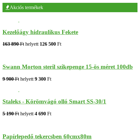
Akciós termékek
Kezelőágy hidraulikus Fekete
163 890
Ft
helyett
126 500
Ft
Swann Morton steril szikepenge 15-ös méret 100db
9 900
Ft
helyett
9 300
Ft
Staleks - Körömvágó olló Smart SS-30/1
5 190
Ft
helyett
4 690
Ft
Papírlepedő tekercsben 60cmx80m