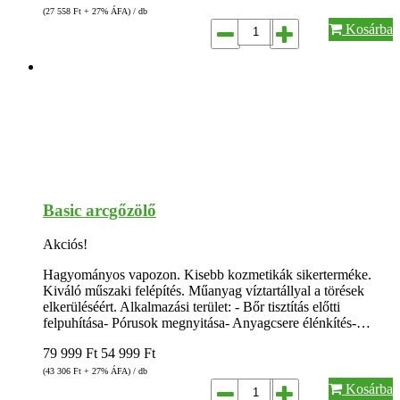
(27 558
Ft
+ 27% ÁFA) / db
Kosárba
Basic arcgőzölő
Akciós!
Hagyományos vapozon. Kisebb kozmetikák sikerterméke.
Kiváló műszaki felépítés. Műanyag víztartállyal a törések
elkerüléséért. Alkalmazási terület: - Bőr tisztítás előtti
felpuhítása- Pórusok megnyitása- Anyagcsere élénkítés-…
79 999
Ft
54 999
Ft
(43 306
Ft
+ 27% ÁFA) / db
Kosárba