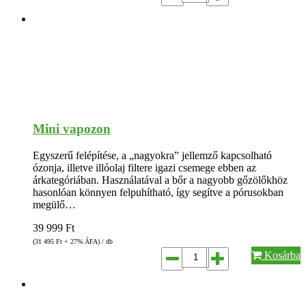
Mini vapozon
Egyszerű felépítése, a „nagyokra” jellemző kapcsolható
ózonja, illetve illóolaj filtere igazi csemege ebben az
árkategóriában. Használatával a bőr a nagyobb gőzölőkhöz
hasonlóan könnyen felpuhítható, így segítve a pórusokban
megülő…
39 999
Ft
(31 495
Ft
+ 27% ÁFA) / db
Kosárba