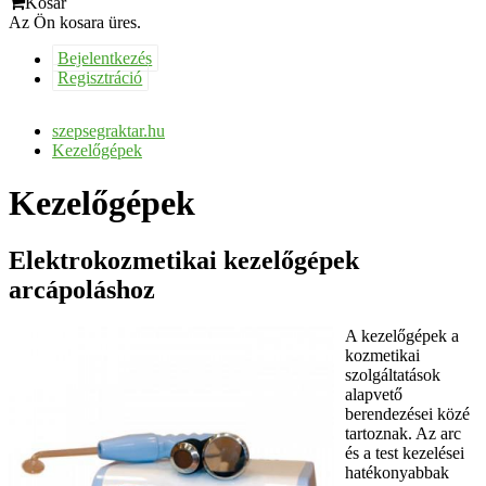
Kosár
Az Ön kosara üres.
Bejelentkezés
Regisztráció
szepsegraktar.hu
Kezelőgépek
Kezelőgépek
Elektrokozmetikai kezelőgépek
arcápoláshoz
A kezelőgépek a
kozmetikai
szolgáltatások
alapvető
berendezései közé
tartoznak. Az arc
és a test kezelései
hatékonyabbak