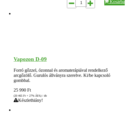
Kosárba
Vapozon D-09
Forró gőzzel, ózonnal és aromaterápiával rendelkező
arcgőzölő. Gurulós állványra szerelve. Ki/be kapcsoló
gombbal.
25 990
Ft
(20 465
Ft
+ 27% ÁFA) / db
Készlethiány!