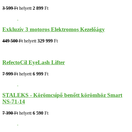
3 599
Ft
helyett
2 899
Ft
Exkluzív 3 motoros Elektromos Kezelőágy
449 500
Ft
helyett
329 999
Ft
RefectoCil EyeLash Lifter
7 999
Ft
helyett
6 999
Ft
STALEKS - Körömcsípő benőtt körömhöz Smart
NS-71-14
7 390
Ft
helyett
6 590
Ft