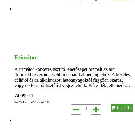
Frimátor
A frimátor körkefés tisztító lehetőséget biztosít az arc
finomabb és erőteljesebb mechanikai peelingjéhez. A kezelés
céljától és az alkalmazott hatóanyagoktól függően száraz,
vagy nedves bőrtisztítást végezhetünk. Készülék jellemzők:…
74 999
Ft
(59 054
Ft
+ 27% ÁFA) / db
Kosárba