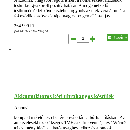
A szaunák világából régóta ismert a hőmérsékletváltozások
testünkre gyakorolt pozitív hatásai. A megemelkedő
testhőmérséklet következtében ugyanis az erek vérátáramlása
fokozódik a szövetek tápanyag és oxigén ellátása javul.…
264 999
Ft
(208 661
Ft
+ 27% ÁFA) / db
Kosárba
Akkumulátoros kézi ultrahangos készülék
Akciós!
kompakt méretének ellenére kiváló társ a bőrfiatalításban. Az
arckezelésekhez szükséges 1MHz-es frekvenciája és 1W/cm2
teljesítmény ideális a hatóanyagbevitelhez és a ráncok