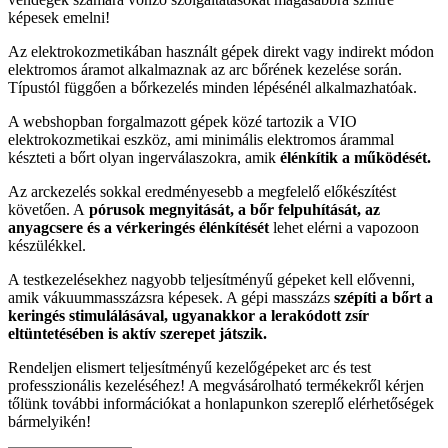
képesek emelni!
Az elektrokozmetikában használt gépek direkt vagy indirekt módon
elektromos áramot alkalmaznak az arc bőrének kezelése során.
Típustól függően a bőrkezelés minden lépésénél alkalmazhatóak.
A webshopban forgalmazott gépek közé tartozik a VIO
elektrokozmetikai eszköz, ami minimális elektromos árammal
készteti a bőrt olyan ingerválaszokra, amik
élénkítik a működését.
Az arckezelés sokkal eredményesebb a megfelelő előkészítést
követően. A
pórusok megnyitását, a bőr felpuhítását, az
anyagcsere és a vérkeringés élénkítését
lehet elérni a vapozoon
készülékkel.
A testkezelésekhez nagyobb teljesítményű gépeket kell elővenni,
amik vákuummasszázsra képesek. A gépi masszázs
szépíti a bőrt a
keringés stimulálásával, ugyanakkor a lerakódott zsír
eltüntetésében is aktív szerepet játszik.
Rendeljen elismert teljesítményű kezelőgépeket arc és test
professzionális kezeléséhez! A megvásárolható termékekről kérjen
tőlünk további információkat a honlapunkon szereplő elérhetőségek
bármelyikén!