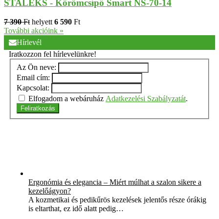
STALEKS - Körömcsípő Smart NS-70-14
7 390
Ft
helyett
6 590
Ft
További akcióink »
Hírlevél
Iratkozzon fel hírlevelünkre!
Az Ön neve:
Email cím:
Kapcsolat:
Elfogadom a webáruház
Adatkezelési Szabályzatát
.
Feliratkozás
Ergonómia és elegancia – Miért múlhat a szalon sikere a
kezelőágyon?
A kozmetikai és pedikűrös kezelések jelentős része órákig
is eltarthat, ez idő alatt pedig…