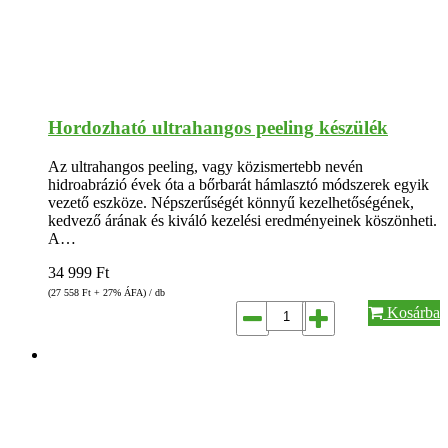
Hordozható ultrahangos peeling készülék
Az ultrahangos peeling, vagy közismertebb nevén
hidroabrázió évek óta a bőrbarát hámlasztó módszerek egyik
vezető eszköze. Népszerűségét könnyű kezelhetőségének,
kedvező árának és kiváló kezelési eredményeinek köszönheti.
A…
34 999
Ft
(27 558
Ft
+ 27% ÁFA) / db
Kosárba