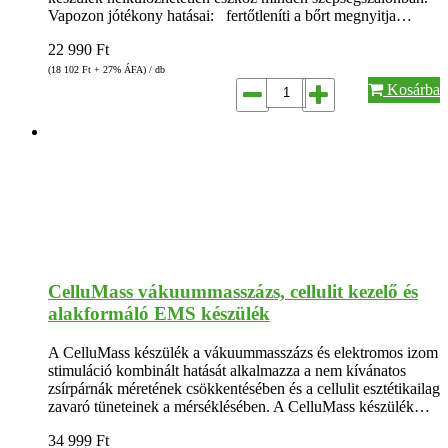
Vapozon jótékony hatásai: fertőtleníti a bőrt megnyitja…
22 990
Ft
(18 102
Ft
+ 27% ÁFA) / db
Kosárba
CelluMass vákuummasszázs, cellulit kezelő és
alakformáló EMS készülék
A CelluMass készülék a vákuummasszázs és elektromos izom
stimuláció kombinált hatását alkalmazza a nem kívánatos
zsírpárnák méretének csökkentésében és a cellulit esztétikailag
zavaró tüneteinek a mérséklésében. A CelluMass készülék…
34 999
Ft