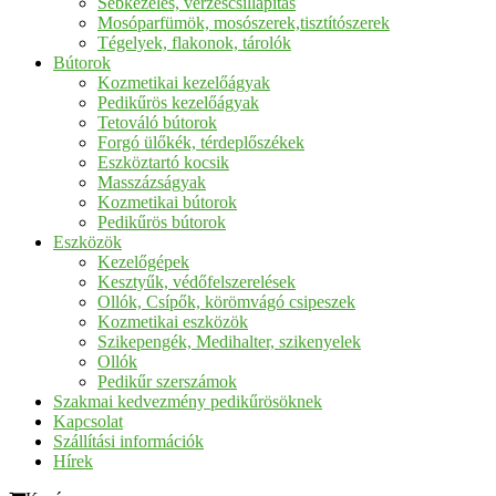
Sebkezelés, vérzéscsillapítás
Mosóparfümök, mosószerek,tisztítószerek
Tégelyek, flakonok, tárolók
Bútorok
Kozmetikai kezelőágyak
Pedikűrös kezelőágyak
Tetováló bútorok
Forgó ülőkék, térdeplőszékek
Eszköztartó kocsik
Masszázságyak
Kozmetikai bútorok
Pedikűrös bútorok
Eszközök
Kezelőgépek
Kesztyűk, védőfelszerelések
Ollók, Csípők, körömvágó csipeszek
Kozmetikai eszközök
Szikepengék, Medihalter, szikenyelek
Ollók
Pedikűr szerszámok
Szakmai kedvezmény pedikűrösöknek
Kapcsolat
Szállítási információk
Hírek