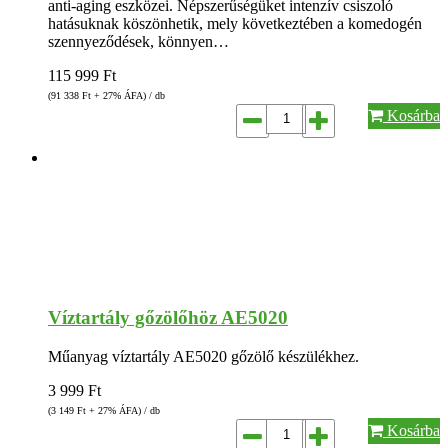
anti-aging eszközei. Népszerűségüket intenzív csiszoló
hatásuknak köszönhetik, mely következtében a komedogén
szennyeződések, könnyen…
115 999
Ft
(91 338
Ft
+ 27% ÁFA) / db
Kosárba
Víztartály gőzölőhöz AE5020
Műanyag víztartály AE5020 gőzölő készülékhez.
3 999
Ft
(3 149
Ft
+ 27% ÁFA) / db
Kosárba