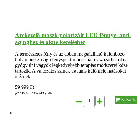
Arckezelő maszk polarizált LED fénnyel anti-
aginghez és akne kezeléshez
A természetes fény és az abban megtalálható különböző
hullámhosszúságú fényspektrumok már évszázadok óta a
gyógyulni vágyók legkedveltebb terápiás módszerei közé
tartozik. A változatos színek ugyanis különféle hatásokat
idéznek…
59 999
Ft
(47 243
Ft
+ 27% ÁFA) / db
Kosárba