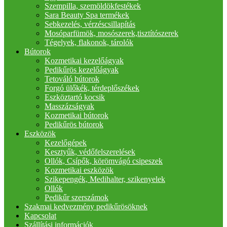
Szempilla, szemöldökfestékek
Sara Beauty Spa termékek
Sebkezelés, vérzéscsillapítás
Mosóparfümök, mosószerek,tisztítószerek
Tégelyek, flakonok, tárolók
Bútorok
Kozmetikai kezelőágyak
Pedikűrös kezelőágyak
Tetováló bútorok
Forgó ülőkék, térdeplőszékek
Eszköztartó kocsik
Masszázságyak
Kozmetikai bútorok
Pedikűrös bútorok
Eszközök
Kezelőgépek
Kesztyűk, védőfelszerelések
Ollók, Csípők, körömvágó csipeszek
Kozmetikai eszközök
Szikepengék, Medihalter, szikenyelek
Ollók
Pedikűr szerszámok
Szakmai kedvezmény pedikűrösöknek
Kapcsolat
Szállítási információk