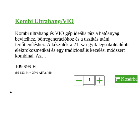
Kombi Ultrahang/VIO
Kombi ultrahang és VIO gép ideális társ a hatóanyag
bevitelhez, bőrregenerációhoz és a tisztítás utáni
fertőtlenítéshez. A készülék a 21. sz egyik legsokoldalúbb
elektrokozmetikai és egy tradicionális kezelési módszert
kombinál. Az…
109 999
Ft
(86 613
Ft
+ 27% ÁFA) / db
Kosárba