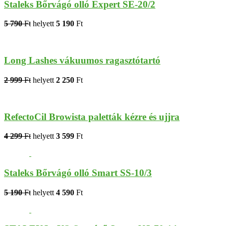
Staleks Bőrvágó olló Expert SE-20/2
5 790
Ft
helyett
5 190
Ft
Long Lashes vákuumos ragasztótartó
2 999
Ft
helyett
2 250
Ft
RefectoCil Browista paletták kézre és ujjra
4 299
Ft
helyett
3 599
Ft
Staleks Bőrvágó olló Smart SS-10/3
5 190
Ft
helyett
4 590
Ft