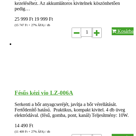
kezeléséhez. Az akkumlátoros kivitelnek köszönhetően
pedig…
25 999
Ft
19 999
Ft
(15 747
Ft
+ 27% ÁFA) / db
Kosárba
Fésűs kézi vio LZ-006A
Serkenti a bőr anyagcseréjét, javítja a bőr vérellátását.
Fertőtlenítő hatású. Praktikus, kompakt kivitel. 4 db üveg
elektródával. (fésű, gomba, pont, kanál) Teljesítmény: 10W.
14 490
Ft
(11 409
Ft
+ 27% ÁFA) / db