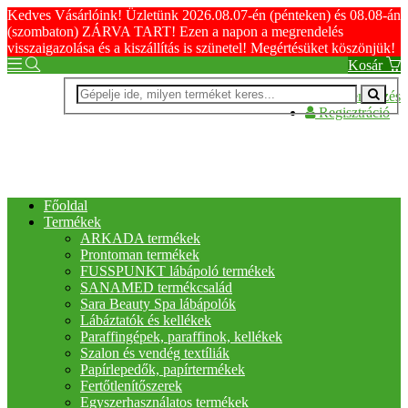
Kedves Vásárlóink! Üzletünk 2026.08.07-én (pénteken) és 08.08-án
(szombaton) ZÁRVA TART! Ezen a napon a megrendelés
visszaigazolása és a kiszállítás is szünetel! Megértésüket köszönjük!
Kosár
Bejelentkezés
Regisztráció
Főoldal
Termékek
ARKADA termékek
Prontoman termékek
FUSSPUNKT lábápoló termékek
SANAMED termékcsalád
Sara Beauty Spa lábápolók
Lábáztatók és kellékek
Paraffingépek, paraffinok, kellékek
Szalon és vendég textíliák
Papírlepedők, papírtermékek
Fertőtlenítőszerek
Egyszerhasználatos termékek