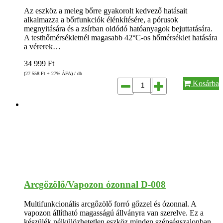
Az eszköz a meleg bőrre gyakorolt kedvező hatásait
alkalmazza a bőrfunkciók élénkítésére, a pórusok
megnyitására és a zsírban oldódó hatóanyagok bejuttatására.
A testhőmérsékletnél magasabb 42°C-os hőmérséklet hatására
a vérerek…
34 999
Ft
(27 558
Ft
+ 27% ÁFA) / db
Kosárba
Arcgőzölő/Vapozon ózonnal D-008
Multifunkcionális arcgőzölő forró gőzzel és ózonnal. A
vapozon állítható magasságú állványra van szerelve. Ez a
készülék nélkülözhetetlen eszköz minden szépségszalonban.