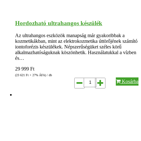
Hordozható ultrahangos készülék
Az ultrahangos eszközök manapság már gyakoribbak a
kozmetikákban, mint az elektrokozmetika úttörőjének számító
iontoforézis készülékek. Népszerűségüket széles körű
alkalmazhatóságuknak köszönhetik. Használatukkal a vízben
és…
29 999
Ft
(23 621
Ft
+ 27% ÁFA) / db
Kosárba