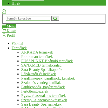
Hírek
Menü
Kosár
Profil
Főoldal
Termékek
ARKADA termékek
Prontoman termékek
FUSSPUNKT lábápoló termékek
SANAMED termékcsalád
Sara Beauty Spa lábápolók
Lábáztatók és kellékek
Paraffingépek, paraffinok, kellékek
Szalon és vendég textíliák
Papírlepedők, papírtermékek
Fertőtlenítőszerek
Egyszerhasználatos termékek
Szempilla, szemöldökfestékek
Sara Beauty Spa termékek