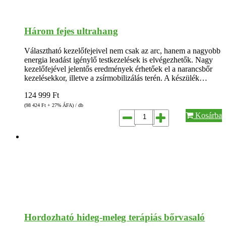
Három fejes ultrahang
Választható kezelőfejeivel nem csak az arc, hanem a nagyobb
energia leadást igénylő testkezelések is elvégezhetők. Nagy
kezelőfejével jelentős eredmények érhetőek el a narancsbőr
kezelésekkor, illetve a zsírmobilizálás terén. A készülék…
124 999
Ft
(98 424
Ft
+ 27% ÁFA) / db
Kosárba
Hordozható hideg-meleg terápiás bőrvasaló