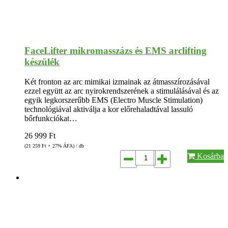
FaceLifter mikromasszázs és EMS arclifting
készülék
Két fronton az arc mimikai izmainak az átmasszírozásával
ezzel együtt az arc nyirokrendszerének a stimulálásával és az
egyik legkorszerűbb EMS (Electro Muscle Stimulation)
technológiával aktiválja a kor előrehaladtával lassuló
bőrfunkciókat…
26 999
Ft
(21 259
Ft
+ 27% ÁFA) / db
Kosárba