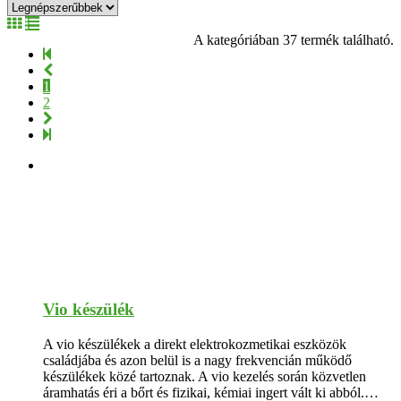
A kategóriában 37 termék található.
1
2
Vio készülék
A vio készülékek a direkt elektrokozmetikai eszközök
családjába és azon belül is a nagy frekvencián működő
készülékek közé tartoznak. A vio kezelés során közvetlen
áramhatás éri a bőrt és fizikai, kémiai ingert vált ki abból.…