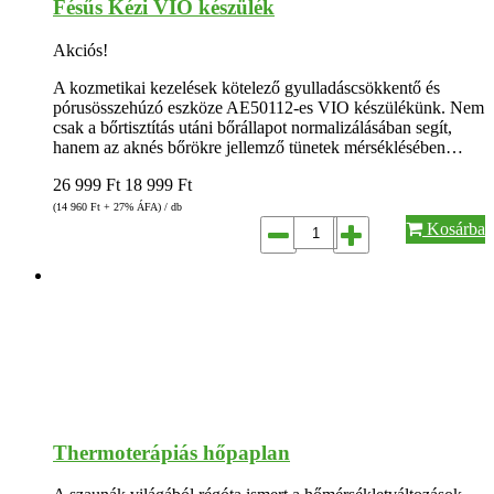
Fésűs Kézi VIO készülék
Akciós!
A kozmetikai kezelések kötelező gyulladáscsökkentő és
pórusösszehúzó eszköze AE50112-es VIO készülékünk. Nem
csak a bőrtisztítás utáni bőrállapot normalizálásában segít,
hanem az aknés bőrökre jellemző tünetek mérséklésében…
26 999
Ft
18 999
Ft
(14 960
Ft
+ 27% ÁFA) / db
Kosárba
Thermoterápiás hőpaplan