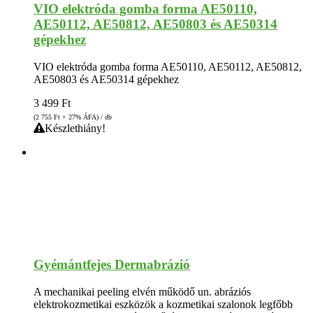
VIO elektróda gomba forma AE50110,
AE50112, AE50812, AE50803 és AE50314
gépekhez
VIO elektróda gomba forma AE50110, AE50112, AE50812,
AE50803 és AE50314 gépekhez
3 499
Ft
(2 755
Ft
+ 27% ÁFA) / db
Készlethiány!
Gyémántfejes Dermabrázió
A mechanikai peeling elvén működő un. abráziós
elektrokozmetikai eszközök a kozmetikai szalonok legfőbb