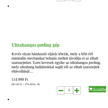
Ultrahangos peeling gép
Kevés olyan hámlasztó eljárás létezik, mely a bőrt érő
minimális mechanikai behatás mellett távolítja el az elhalt
szarusejteket. Ezen kevesek egyike az ultrahangos peeling,
mely ultrahang hullámokkal segíti elő az elhalt szarusejtek
eltávolítását…
114 999
Ft
(90 550
Ft
+ 27% ÁFA) / db
Kosárba