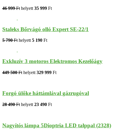
46 999
Ft
helyett
35 999
Ft
Staleks Bőrvágó olló Expert SE-22/1
5 790
Ft
helyett
5 190
Ft
Exkluzív 3 motoros Elektromos Kezelőágy
449 500
Ft
helyett
329 999
Ft
Forgó ülőke háttámlával gázrugóval
28 490
Ft
helyett
23 490
Ft
Nagyítós lámpa 5Dioptria LED talppal (2328)