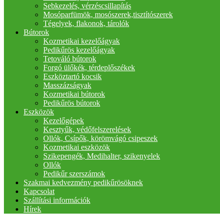
Sebkezelés, vérzéscsillapítás
Mosóparfümök, mosószerek,tisztítószerek
Tégelyek, flakonok, tárolók
Bútorok
Kozmetikai kezelőágyak
Pedikűrös kezelőágyak
Tetováló bútorok
Forgó ülőkék, térdeplőszékek
Eszköztartó kocsik
Masszázságyak
Kozmetikai bútorok
Pedikűrös bútorok
Eszközök
Kezelőgépek
Kesztyűk, védőfelszerelések
Ollók, Csípők, körömvágó csipeszek
Kozmetikai eszközök
Szikepengék, Medihalter, szikenyelek
Ollók
Pedikűr szerszámok
Szakmai kedvezmény pedikűrösöknek
Kapcsolat
Szállítási információk
Hírek