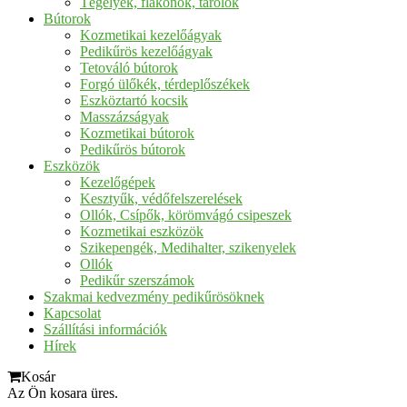
Tégelyek, flakonok, tárolók
Bútorok
Kozmetikai kezelőágyak
Pedikűrös kezelőágyak
Tetováló bútorok
Forgó ülőkék, térdeplőszékek
Eszköztartó kocsik
Masszázságyak
Kozmetikai bútorok
Pedikűrös bútorok
Eszközök
Kezelőgépek
Kesztyűk, védőfelszerelések
Ollók, Csípők, körömvágó csipeszek
Kozmetikai eszközök
Szikepengék, Medihalter, szikenyelek
Ollók
Pedikűr szerszámok
Szakmai kedvezmény pedikűrösöknek
Kapcsolat
Szállítási információk
Hírek
Kosár
Az Ön kosara üres.