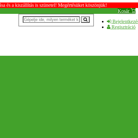
s a kiszállítás is szünetel! Megértésüket köszönjük!
Kosár
Bejelentkezé
Regisztráció