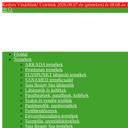
Kedves Vásárlóink! Üzletünk 2026.08.07-én (pénteken) és 08.08-án 
Főoldal
Termékek
ARKADA termékek
Prontoman termékek
FUSSPUNKT lábápoló termékek
SANAMED termékcsalád
Sara Beauty Spa lábápolók
Lábáztatók és kellékek
Paraffingépek, paraffinok, kellékek
Szalon és vendég textíliák
Papírlepedők, papírtermékek
Fertőtlenítőszerek
Egyszerhasználatos termékek
Szempilla, szemöldökfestékek
Sara Beauty Spa termékek