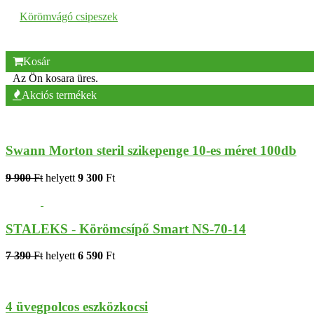
Körömvágó csipeszek
Kosár
Az Ön kosara üres.
Akciós termékek
Swann Morton steril szikepenge 10-es méret 100db
9 900
Ft
helyett
9 300
Ft
STALEKS - Körömcsípő Smart NS-70-14
7 390
Ft
helyett
6 590
Ft
4 üvegpolcos eszközkocsi