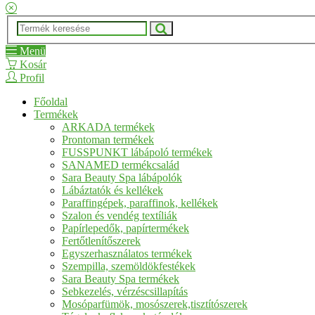
Menü
Kosár
Profil
Főoldal
Termékek
ARKADA termékek
Prontoman termékek
FUSSPUNKT lábápoló termékek
SANAMED termékcsalád
Sara Beauty Spa lábápolók
Lábáztatók és kellékek
Paraffingépek, paraffinok, kellékek
Szalon és vendég textíliák
Papírlepedők, papírtermékek
Fertőtlenítőszerek
Egyszerhasználatos termékek
Szempilla, szemöldökfestékek
Sara Beauty Spa termékek
Sebkezelés, vérzéscsillapítás
Mosóparfümök, mosószerek,tisztítószerek