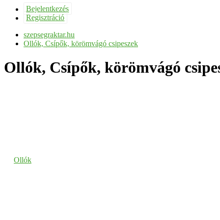
Bejelentkezés
Regisztráció
szepsegraktar.hu
Ollók, Csípők, körömvágó csipeszek
Ollók, Csípők, körömvágó csipe
Ollók