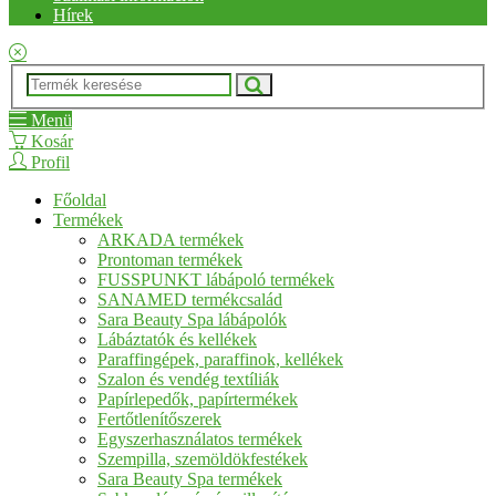
Hírek
Menü
Kosár
Profil
Főoldal
Termékek
ARKADA termékek
Prontoman termékek
FUSSPUNKT lábápoló termékek
SANAMED termékcsalád
Sara Beauty Spa lábápolók
Lábáztatók és kellékek
Paraffingépek, paraffinok, kellékek
Szalon és vendég textíliák
Papírlepedők, papírtermékek
Fertőtlenítőszerek
Egyszerhasználatos termékek
Szempilla, szemöldökfestékek
Sara Beauty Spa termékek