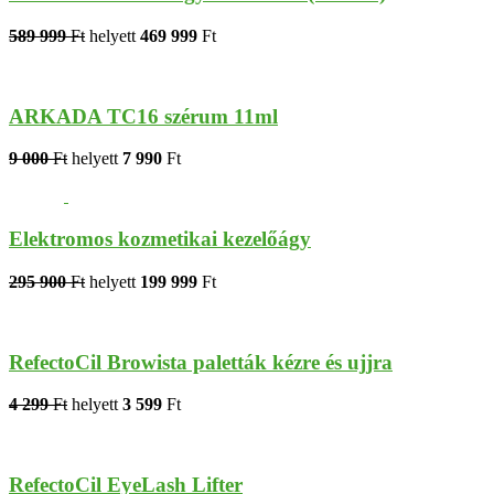
589 999
Ft
helyett
469 999
Ft
ARKADA TC16 szérum 11ml
9 000
Ft
helyett
7 990
Ft
Elektromos kozmetikai kezelőágy
295 900
Ft
helyett
199 999
Ft
RefectoCil Browista paletták kézre és ujjra
4 299
Ft
helyett
3 599
Ft
RefectoCil EyeLash Lifter