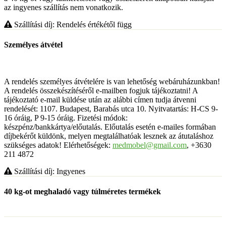
az ingyenes szállítás nem vonatkozik.
Szállítási díj: Rendelés értékétől függ
Személyes átvétel
A rendelés személyes átvételére is van lehetőség webáruházunkban!
A rendelés összekészítéséről e-mailben fogjuk tájékoztatni! A
tájékoztató e-mail küldése után az alábbi címen tudja átvenni
rendelését: 1107. Budapest, Barabás utca 10. Nyitvatartás: H-CS 9-
16 óráig, P 9-15 óráig. Fizetési módok:
készpénz/bankkártya/előutalás. Előutalás esetén e-mailes formában
díjbekérőt küldönk, melyen megtalálhatóak lesznek az átutaláshoz
szükséges adatok! Elérhetőségek:
medmobel@gmail.com
, +3630
211 4872
Szállítási díj: Ingyenes
40 kg-ot meghaladó vagy túlméretes termékek