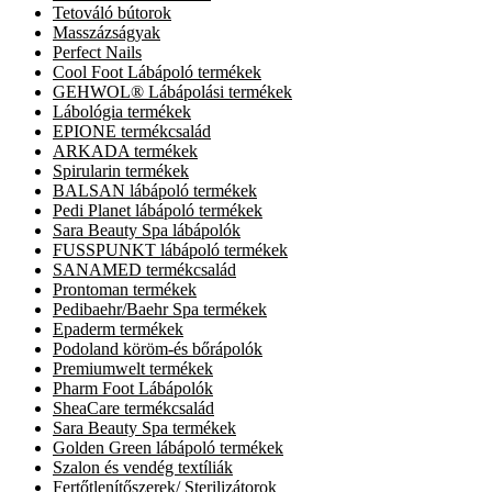
Tetováló bútorok
Masszázságyak
Perfect Nails
Cool Foot Lábápoló termékek
GEHWOL® Lábápolási termékek
Lábológia termékek
EPIONE termékcsalád
ARKADA termékek
Spirularin termékek
BALSAN lábápoló termékek
Pedi Planet lábápoló termékek
Sara Beauty Spa lábápolók
FUSSPUNKT lábápoló termékek
SANAMED termékcsalád
Prontoman termékek
Pedibaehr/Baehr Spa termékek
Epaderm termékek
Podoland köröm-és bőrápolók
Premiumwelt termékek
Pharm Foot Lábápolók
SheaCare termékcsalád
Sara Beauty Spa termékek
Golden Green lábápoló termékek
Szalon és vendég textíliák
Fertőtlenítőszerek/ Sterilizátorok