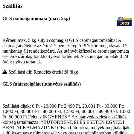
Szállítás
GLS csomagautomata (max. 5kg)
Kérheti max. 5 kg súlyú csomagját GLS csomagautomatába! A
csomag átvételére az értesítésben szereplő PIN kód megadásával 5
munkanap áll rendelkezésre. Az utánvét kifizetése csomagautomata
esetén kizárólag bankkártyával történhet. A csomagautomaták 0-24
óráig nyitva tartanak.
Szállítási díj: Rendelés értékétől függ
GLS futárszolgálat (utánvétes szállítás)
Szállítási díjak: 0 Ft - 20.000 Ft: 2.490 Ft, 20.001 Ft - 30.000 Ft:
1.890 Ft, 30.001 Ft - 40.000 Ft: 1.590 Ft, 40.001 - 49.999 Ft: 1.000
Ft, 50.000 Ft Felett - INGYENES * Az utánvétkezelést a szállítási
költség tartalmazza! *BÚTORRENDELÉS ESETÉN EGYEDI
ÁRAT ALKALMAZUNK! Olyan bútorokra, melyek meghaladják
a 40 kg-ot vagy túlméretesek vagy összeszerelt állapotban küldjük