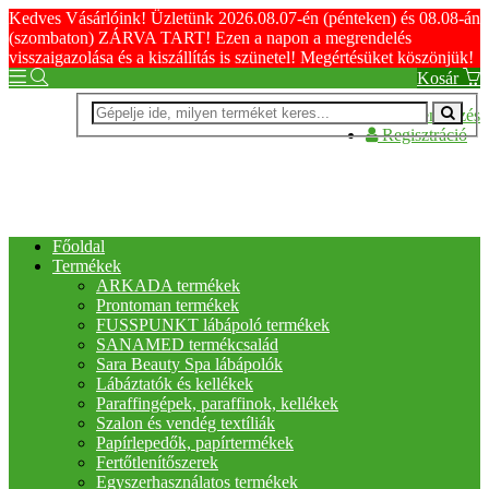
Kedves Vásárlóink! Üzletünk 2026.08.07-én (pénteken) és 08.08-án
(szombaton) ZÁRVA TART! Ezen a napon a megrendelés
visszaigazolása és a kiszállítás is szünetel! Megértésüket köszönjük!
Kosár
Bejelentkezés
Regisztráció
Főoldal
Termékek
ARKADA termékek
Prontoman termékek
FUSSPUNKT lábápoló termékek
SANAMED termékcsalád
Sara Beauty Spa lábápolók
Lábáztatók és kellékek
Paraffingépek, paraffinok, kellékek
Szalon és vendég textíliák
Papírlepedők, papírtermékek
Fertőtlenítőszerek
Egyszerhasználatos termékek