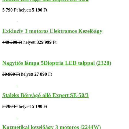
5 790
Ft
helyett
5 190
Ft
Exkluzív 3 motoros Elektromos Kezelőágy
449 500
Ft
helyett
329 999
Ft
Nagyítós lámpa 5Dioptria LED talppal (2328)
30 990
Ft
helyett
27 890
Ft
Staleks Bőrvágó olló Expert SE-50/3
5 790
Ft
helyett
5 190
Ft
Kozmetikai kezelőágy 3 motoros (2244W)