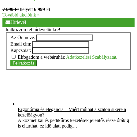
7 999
Ft
helyett
6 999
Ft
További akcióink »
Hírlevél
Iratkozzon fel hírlevelünkre!
Az Ön neve:
Email cím:
Kapcsolat:
Elfogadom a webáruház
Adatkezelési Szabályzatát
.
Feliratkozás
Ergonómia és elegancia – Miért múlhat a szalon sikere a
kezelőágyon?
A kozmetikai és pedikűrös kezelések jelentős része órákig
is eltarthat, ez idő alatt pedig…