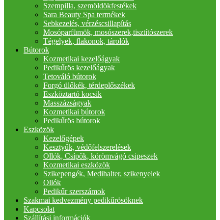
Szempilla, szemöldökfestékek
Sara Beauty Spa termékek
Sebkezelés, vérzéscsillapítás
Mosóparfümök, mosószerek,tisztítószerek
Tégelyek, flakonok, tárolók
Bútorok
Kozmetikai kezelőágyak
Pedikűrös kezelőágyak
Tetováló bútorok
Forgó ülőkék, térdeplőszékek
Eszköztartó kocsik
Masszázságyak
Kozmetikai bútorok
Pedikűrös bútorok
Eszközök
Kezelőgépek
Kesztyűk, védőfelszerelések
Ollók, Csípők, körömvágó csipeszek
Kozmetikai eszközök
Szikepengék, Medihalter, szikenyelek
Ollók
Pedikűr szerszámok
Szakmai kedvezmény pedikűrösöknek
Kapcsolat
Szállítási információk