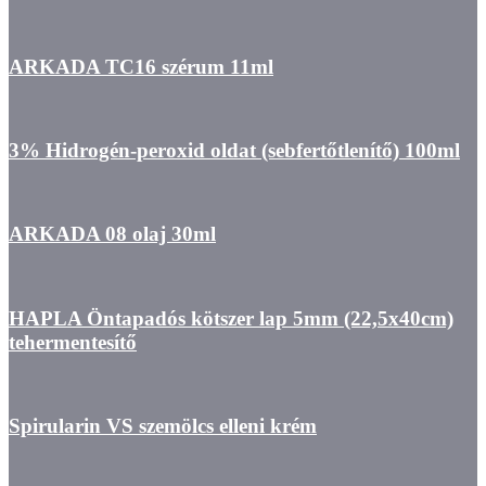
ARKADA TC16 szérum 11ml
3% Hidrogén-peroxid oldat (sebfertőtlenítő) 100ml
ARKADA 08 olaj 30ml
HAPLA Öntapadós kötszer lap 5mm (22,5x40cm)
tehermentesítő
Spirularin VS szemölcs elleni krém