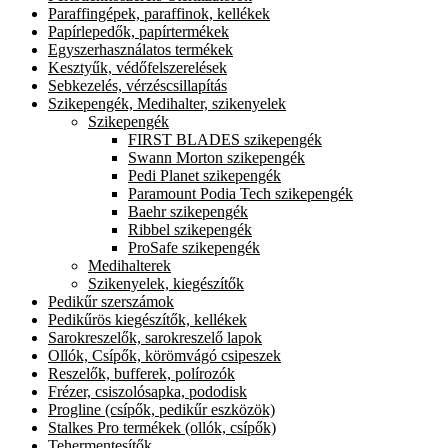
Paraffingépek, paraffinok, kellékek
Papírlepedők, papírtermékek
Egyszerhasználatos termékek
Kesztyűk, védőfelszerelések
Sebkezelés, vérzéscsillapítás
Szikepengék, Medihalter, szikenyelek
Szikepengék
FIRST BLADES szikepengék
Swann Morton szikepengék
Pedi Planet szikepengék
Paramount Podia Tech szikepengék
Baehr szikepengék
Ribbel szikepengék
ProSafe szikepengék
Medihalterek
Szikenyelek, kiegészítők
Pedikűr szerszámok
Pedikűrös kiegészítők, kellékek
Sarokreszelők, sarokreszelő lapok
Ollók, Csípők, körömvágó csipeszek
Reszelők, bufferek, polírozók
Frézer, csiszolósapka, pododisk
Progline (csípők, pedikűr eszközök)
Stalkes Pro termékek (ollók, csípők)
Tehermentesítők