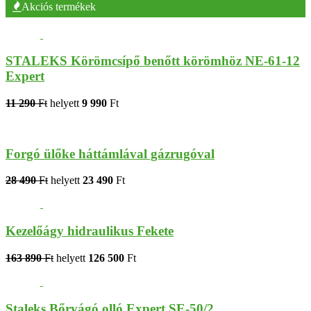
Akciós termékek
STALEKS Körömcsípő benőtt körömhöz NE-61-12
Expert
11 290
Ft
helyett
9 990
Ft
Forgó ülőke háttámlával gázrugóval
28 490
Ft
helyett
23 490
Ft
Kezelőágy hidraulikus Fekete
163 890
Ft
helyett
126 500
Ft
Staleks Bőrvágó olló Expert SE-50/2