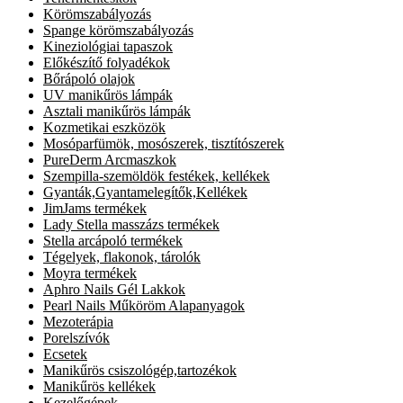
Körömszabályozás
Spange körömszabályozás
Kineziológiai tapaszok
Előkészítő folyadékok
Bőrápoló olajok
UV manikűrös lámpák
Asztali manikűrös lámpák
Kozmetikai eszközök
Mosóparfümök, mosószerek, tisztítószerek
PureDerm Arcmaszkok
Szempilla-szemöldök festékek, kellékek
Gyanták,Gyantamelegítők,Kellékek
JimJams termékek
Lady Stella masszázs termékek
Stella arcápoló termékek
Tégelyek, flakonok, tárolók
Moyra termékek
Aphro Nails Gél Lakkok
Pearl Nails Műköröm Alapanyagok
Mezoterápia
Porelszívók
Ecsetek
Manikűrös csiszológép,tartozékok
Manikűrös kellékek
Kezelőgépek