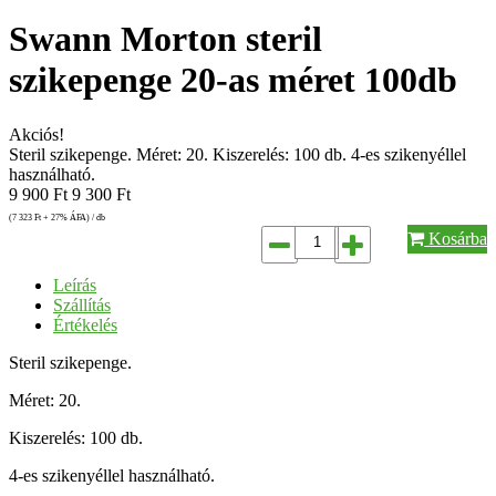
Swann Morton steril
szikepenge 20-as méret 100db
Akciós!
Steril szikepenge. Méret: 20. Kiszerelés: 100 db. 4-es szikenyéllel
használható.
9 900
Ft
9 300
Ft
(7 323
Ft
+ 27% ÁFA) / db
Kosárba
Leírás
Szállítás
Értékelés
Steril szikepenge.
Méret: 20.
Kiszerelés: 100 db.
4-es szikenyéllel használható.