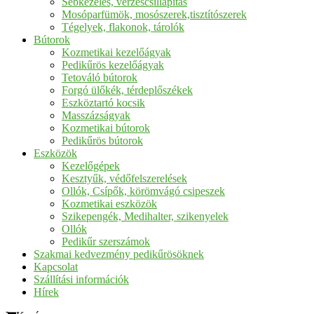
Sebkezelés, vérzéscsillapítás
Mosóparfümök, mosószerek,tisztítószerek
Tégelyek, flakonok, tárolók
Bútorok
Kozmetikai kezelőágyak
Pedikűrös kezelőágyak
Tetováló bútorok
Forgó ülőkék, térdeplőszékek
Eszköztartó kocsik
Masszázságyak
Kozmetikai bútorok
Pedikűrös bútorok
Eszközök
Kezelőgépek
Kesztyűk, védőfelszerelések
Ollók, Csípők, körömvágó csipeszek
Kozmetikai eszközök
Szikepengék, Medihalter, szikenyelek
Ollók
Pedikűr szerszámok
Szakmai kedvezmény pedikűrösöknek
Kapcsolat
Szállítási információk
Hírek