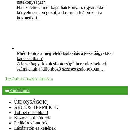
hatékonyságát?
Ha szeretné a munkáját hatékonyan, ugyanakkor
kényelmesen végezni, akkor nem hiányozhat a
kozmetikai…
Miért fontos a megfelelő kialakítás a kezelőágyakkal
kapcsolatban?
A kezelőágyak kulcsfontosságú berendezéseknek
számítanak a különböző szépségszalonokban,…
Tovább az összes hírhez »
Kínálatunk
ÚJDONSÁGOK!
AKCIÓS TERMÉKEK
Többet olcsóbban!
Kozmetikai bútorok
Pedikűrös bútorok
Lábáztatók és kellékek