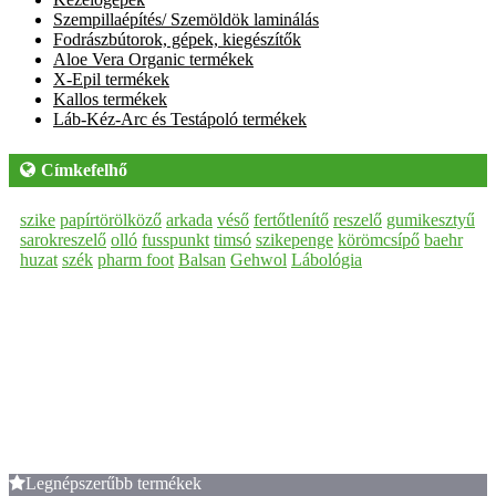
Szempillaépítés/ Szemöldök laminálás
Fodrászbútorok, gépek, kiegészítők
Aloe Vera Organic termékek
X-Epil termékek
Kallos termékek
Láb-Kéz-Arc és Testápoló termékek
Címkefelhő
szike
papírtörölköző
arkada
véső
fertőtlenítő
reszelő
gumikesztyű
sarokreszelő
olló
fusspunkt
timsó
szikepenge
körömcsípő
baehr
huzat
szék
pharm foot
Balsan
Gehwol
Lábológia
Legnépszerűbb termékek