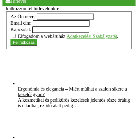
Hírlevél
Iratkozzon fel hírlevelünkre!
Az Ön neve:
Email cím:
Kapcsolat:
Elfogadom a webáruház
Adatkezelési Szabályzatát
.
Feliratkozás
Ergonómia és elegancia – Miért múlhat a szalon sikere a
kezelőágyon?
A kozmetikai és pedikűrös kezelések jelentős része órákig
is eltarthat, ez idő alatt pedig…