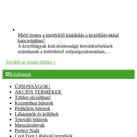
Miért fontos a megfelelő kialakítás a kezelőágyakkal
kapcsolatban?
A kezelőágyak kulcsfontosságú berendezéseknek
számítanak a különböző szépségszalonokban,…
Tovább az összes hírhez »
Kínálatunk
ÚJDONSÁGOK!
AKCIÓS TERMÉKEK
Többet olcsóbban!
Kozmetikai bútorok
Pedikűrös bútorok
Lábáztatók és kellékek
Tetováló bútorok
Masszázságyak
Perfect Nails
Cool Foot Lábápoló termékek