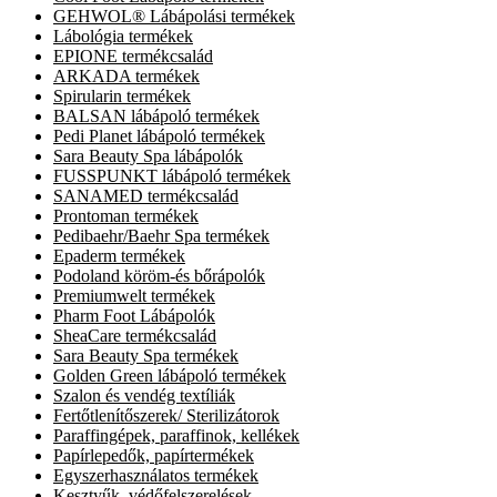
GEHWOL® Lábápolási termékek
Lábológia termékek
EPIONE termékcsalád
ARKADA termékek
Spirularin termékek
BALSAN lábápoló termékek
Pedi Planet lábápoló termékek
Sara Beauty Spa lábápolók
FUSSPUNKT lábápoló termékek
SANAMED termékcsalád
Prontoman termékek
Pedibaehr/Baehr Spa termékek
Epaderm termékek
Podoland köröm-és bőrápolók
Premiumwelt termékek
Pharm Foot Lábápolók
SheaCare termékcsalád
Sara Beauty Spa termékek
Golden Green lábápoló termékek
Szalon és vendég textíliák
Fertőtlenítőszerek/ Sterilizátorok
Paraffingépek, paraffinok, kellékek
Papírlepedők, papírtermékek
Egyszerhasználatos termékek
Kesztyűk, védőfelszerelések