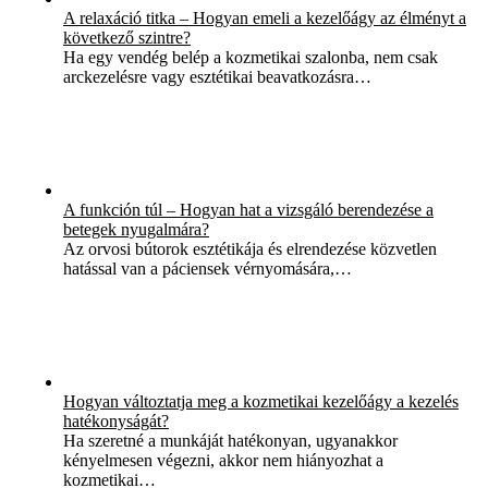
A relaxáció titka – Hogyan emeli a kezelőágy az élményt a
következő szintre?
Ha egy vendég belép a kozmetikai szalonba, nem csak
arckezelésre vagy esztétikai beavatkozásra…
A funkción túl – Hogyan hat a vizsgáló berendezése a
betegek nyugalmára?
Az orvosi bútorok esztétikája és elrendezése közvetlen
hatással van a páciensek vérnyomására,…
Hogyan változtatja meg a kozmetikai kezelőágy a kezelés
hatékonyságát?
Ha szeretné a munkáját hatékonyan, ugyanakkor
kényelmesen végezni, akkor nem hiányozhat a
kozmetikai…