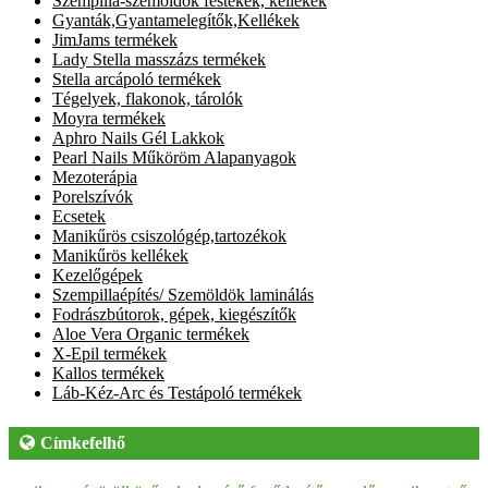
Szempilla-szemöldök festékek, kellékek
Gyanták,Gyantamelegítők,Kellékek
JimJams termékek
Lady Stella masszázs termékek
Stella arcápoló termékek
Tégelyek, flakonok, tárolók
Moyra termékek
Aphro Nails Gél Lakkok
Pearl Nails Műköröm Alapanyagok
Mezoterápia
Porelszívók
Ecsetek
Manikűrös csiszológép,tartozékok
Manikűrös kellékek
Kezelőgépek
Szempillaépítés/ Szemöldök laminálás
Fodrászbútorok, gépek, kiegészítők
Aloe Vera Organic termékek
X-Epil termékek
Kallos termékek
Láb-Kéz-Arc és Testápoló termékek
Címkefelhő