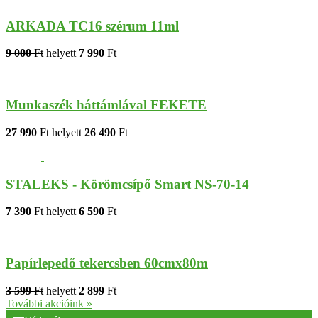
ARKADA TC16 szérum 11ml
9 000
Ft
helyett
7 990
Ft
Munkaszék háttámlával FEKETE
27 990
Ft
helyett
26 490
Ft
STALEKS - Körömcsípő Smart NS-70-14
7 390
Ft
helyett
6 590
Ft
Papírlepedő tekercsben 60cmx80m
3 599
Ft
helyett
2 899
Ft
További akcióink »