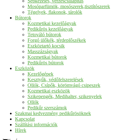
Sebkezelés, vérzéscsillapítás
Mosóparfümök, mosószerek,tisztítószerek
Tégelyek, flakonok, tárolók
Bútorok
Kozmetikai kezelőágyak
Pedikűrös kezelőágyak
Tetováló bútorok
Forgó ülőkék, térdeplőszékek
Eszköztartó kocsik
Masszázságyak
Kozmetikai bútorok
Pedikűrös bútorok
Eszközök
Kezelőgépek
Kesztyűk, védőfelszerelések
Ollók, Csípők, körömvágó csipeszek
Kozmetikai eszközök
Szikepengék, Medihalter, szikenyelek
Ollók
Pedikűr szerszámok
Szakmai kedvezmény pedikűrösöknek
Kapcsolat
Szállítási információk
Hírek