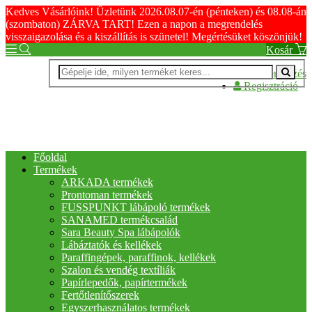
Kedves Vásárlóink! Üzletünk 2026.08.07-én (pénteken) és 08.08-án
(szombaton) ZÁRVA TART! Ezen a napon a megrendelés
visszaigazolása és a kiszállítás is szünetel! Megértésüket köszönjük!
Kosár
Bejelentkezés
Regisztráció
Főoldal
Termékek
ARKADA termékek
Prontoman termékek
FUSSPUNKT lábápoló termékek
SANAMED termékcsalád
Sara Beauty Spa lábápolók
Lábáztatók és kellékek
Paraffingépek, paraffinok, kellékek
Szalon és vendég textíliák
Papírlepedők, papírtermékek
Fertőtlenítőszerek
Egyszerhasználatos termékek