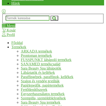
Hírek
Menü
Kosár
Profil
Főoldal
Termékek
ARKADA termékek
Prontoman termékek
FUSSPUNKT lábápoló termékek
SANAMED termékcsalád
Sara Beauty Spa lábápolók
Lábáztatók és kellékek
Paraffingépek, paraffinok, kellékek
Szalon és vendég textíliák
Papírlepedők, papírtermékek
Fertőtlenítőszerek
Egyszerhasználatos termékek
Szempilla, szemöldökfestékek
Sara Beauty Spa termékek