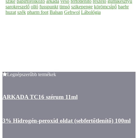
szike
papírtörölköző
arkada
véső
fertőtlenítő
reszelő
gumikesztyű
sarokreszelő
olló
fusspunkt
timsó
szikepenge
körömcsípő
baehr
huzat
szék
pharm foot
Balsan
Gehwol
Lábológia
Legnépszerűbb termékek
ARKADA TC16 szérum 11ml
3% Hidrogén-peroxid oldat (sebfertőtlenítő) 100ml