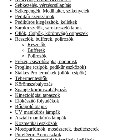
Sebkezelés, vérzéscsillapítás
Szikepengék, Medihalter, szikenyelek
Pedikűr szerszámok
Pedikűrös kiegészítők, kellékek
Sarokreszelők, sarokreszelő lapok
Ollók, Csípők, körömvágó csipeszek
Reszelők, bufferek, polírozók
Reszelők
Bufferek
Polírozók
Frézer, csiszolósapka, pododisk
Progline (csípők, pedikűr eszközök)
Stalkes Pro termékek (ollók, csípők)
Tehermentesítők
Körömszabályozás
Spange körömszabályozás
Kineziológiai tapaszok
Előkészítő folyadékok
Bőrápoló olajok
UV manikűrös lámpák
Asztali manikűrös lámpák
Kozmetikai eszközök
Mosóparfümök, mosószerek, tisztítószerek
PureDerm Arcmaszkok