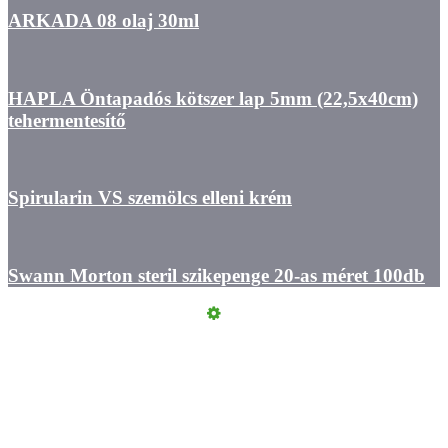
ARKADA 08 olaj 30ml
HAPLA Öntapadós kötszer lap 5mm (22,5x40cm)
tehermentesítő
Spirularin VS szemölcs elleni krém
Swann Morton steril szikepenge 20-as méret 100db
Kapcsolat
ÁSZF
Felhasználási feltételek
Szállítási információk
Adatvédelmi Tájékoztató