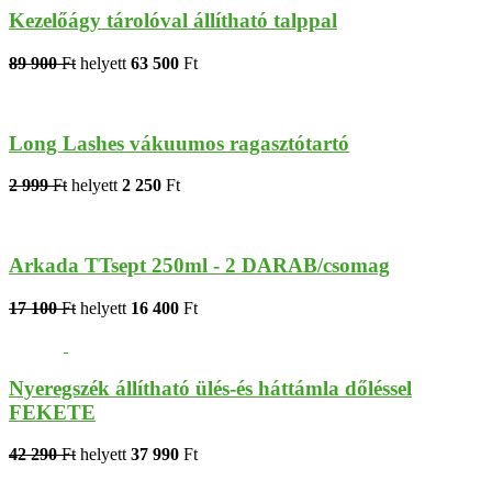
Kezelőágy tárolóval állítható talppal
89 900
Ft
helyett
63 500
Ft
Long Lashes vákuumos ragasztótartó
2 999
Ft
helyett
2 250
Ft
Arkada TTsept 250ml - 2 DARAB/csomag
17 100
Ft
helyett
16 400
Ft
Nyeregszék állítható ülés-és háttámla dőléssel
FEKETE
42 290
Ft
helyett
37 990
Ft