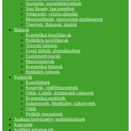
Szempilla, szemöldökfestékek
Sara Beauty Spa termékek
Sebkezelés, vérzéscsillapítás
Mosóparfümök, mosószerek,tisztítószerek
Tégelyek, flakonok, tárolók
Bútorok
Kozmetikai kezelőágyak
Pedikűrös kezelőágyak
Tetováló bútorok
Forgó ülőkék, térdeplőszékek
Eszköztartó kocsik
Masszázságyak
Kozmetikai bútorok
Pedikűrös bútorok
Eszközök
Kezelőgépek
Kesztyűk, védőfelszerelések
Ollók, Csípők, körömvágó csipeszek
Kozmetikai eszközök
Szikepengék, Medihalter, szikenyelek
Ollók
Pedikűr szerszámok
Szakmai kedvezmény pedikűrösöknek
Kapcsolat
Szállítási információk