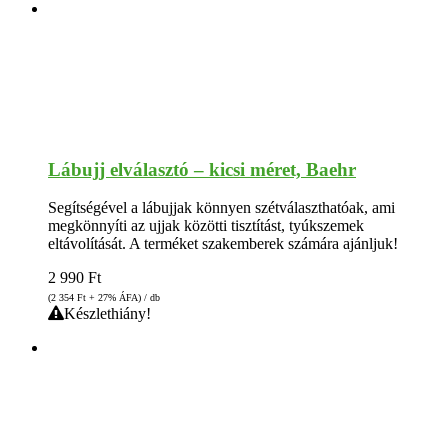
Lábujj elválasztó – kicsi méret, Baehr
Segítségével a lábujjak könnyen szétválaszthatóak, ami
megkönnyíti az ujjak közötti tisztítást, tyúkszemek
eltávolítását. A terméket szakemberek számára ajánljuk!
2 990
Ft
(2 354
Ft
+ 27% ÁFA) / db
Készlethiány!