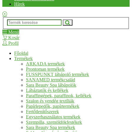
Hírek
Menü
Kosár
Profil
Főoldal
Termékek
ARKADA termékek
Prontoman termékek
FUSSPUNKT lábápoló termékek
SANAMED termékcsalád
Sara Beauty Spa lábápolók
Lábáztatók és kellékek
Paraffingépek, paraffinok, kellékek
Szalon és vendég textíliák
Papírlepedők, papírtermékek
Fertőtlenítőszerek
Egyszerhasználatos termékek
Szempilla, szemöldökfestékek
Sara Beauty Spa termékek