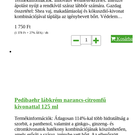
Termékinformációk: Innovatív wellness-kezelés: Intenzív
ápolást nyújt a rendkívül száraz lábbőr számára. Gazdag
összetétel: Shea vaj, makadámiaolaj és kókuszdió-kivonat
kombinációjával táplálja az igénybevett bőrt. Védelem…
1 750
Ft
(1 378
Ft
+ 27% ÁFA) / db
Kosárba
Pedibaehr lábkrém narancs-citromfű
kivonattal 125 ml
Termékinformációk: Átlagosan 114%-kal több hidratáltság a
szorbit, a panthenol, valamint a ginkgo-, ginzeng- és
citromkivonatok hatékony kombinációjának köszönhetően,
amely erősíti a száraz, igénybe vett bőrt. Az ellenőrzött