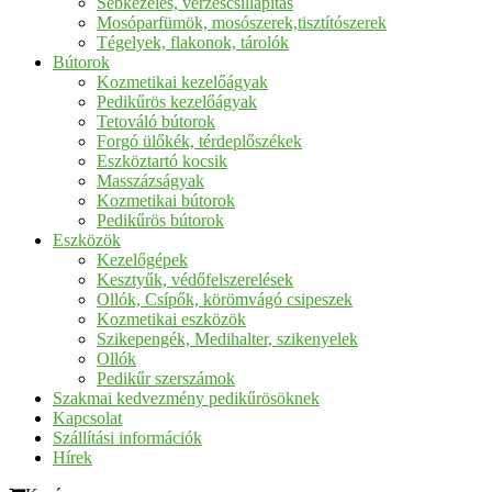
Sebkezelés, vérzéscsillapítás
Mosóparfümök, mosószerek,tisztítószerek
Tégelyek, flakonok, tárolók
Bútorok
Kozmetikai kezelőágyak
Pedikűrös kezelőágyak
Tetováló bútorok
Forgó ülőkék, térdeplőszékek
Eszköztartó kocsik
Masszázságyak
Kozmetikai bútorok
Pedikűrös bútorok
Eszközök
Kezelőgépek
Kesztyűk, védőfelszerelések
Ollók, Csípők, körömvágó csipeszek
Kozmetikai eszközök
Szikepengék, Medihalter, szikenyelek
Ollók
Pedikűr szerszámok
Szakmai kedvezmény pedikűrösöknek
Kapcsolat
Szállítási információk
Hírek