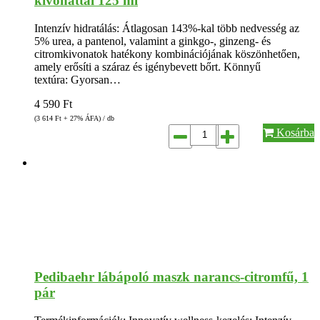
kivonattal 125 ml
Intenzív hidratálás: Átlagosan 143%-kal több nedvesség az
5% urea, a pantenol, valamint a ginkgo-, ginzeng- és
citromkivonatok hatékony kombinációjának köszönhetően,
amely erősíti a száraz és igénybevett bőrt. Könnyű
textúra: Gyorsan…
4 590
Ft
(3 614
Ft
+ 27% ÁFA) / db
Kosárba
Pedibaehr lábápoló maszk narancs-citromfű, 1
pár