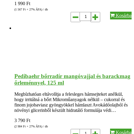
1 990
Ft
(1 567
Ft
+ 27% ÁFA) / db
Kosárba
Pedibaehr bőrradír mangóvajjal és barackmag
őrleménnyel, 125 ml
Megbízhatóan eltávolítja a felesleges hámsejteket anélkül,
hogy irritálná a bőrt Mikroműanyagok nélkül – cukorral és
finom jojobaviasz gyöngyökkel hámlaszt Avokádóolajból és
növényi glicerinből készült hidratáló formulája védi…
3 790
Ft
(2 984
Ft
+ 27% ÁFA) / db
Kosárba