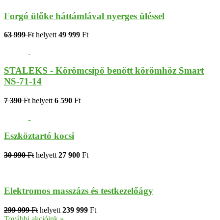
Forgó ülőke háttámlával nyerges üléssel
63 999
Ft
helyett
49 999
Ft
STALEKS - Körömcsípő benőtt körömhöz Smart
NS-71-14
7 390
Ft
helyett
6 590
Ft
Eszköztartó kocsi
30 990
Ft
helyett
27 900
Ft
Elektromos masszázs és testkezelőágy
299 999
Ft
helyett
239 999
Ft
További akcióink »