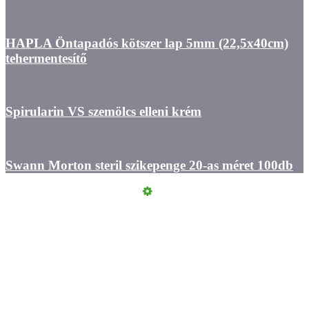
HAPLA Öntapadós kötszer lap 5mm (22,5x40cm)
tehermentesítő
Spirularin VS szemölcs elleni krém
Swann Morton steril szikepenge 20-as méret 100db
Kapcsolat
ÁSZF
Felhasználási feltételek
Szállítási információk
Adatvédelmi Tájékoztató
Szeretne Ön is ilyen webáruházat nyitni?
Webáruház nyitás »