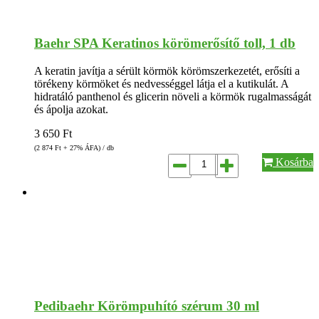
Baehr SPA Keratinos körömerősítő toll, 1 db
A keratin javítja a sérült körmök körömszerkezetét, erősíti a
törékeny körmöket és nedvességgel látja el a kutikulát. A
hidratáló panthenol és glicerin növeli a körmök rugalmasságát
és ápolja azokat.
3 650
Ft
(2 874
Ft
+ 27% ÁFA) / db
Kosárba
Pedibaehr Körömpuhító szérum 30 ml