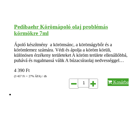
Pedibaehr Körömápoló olaj problémás
körmökre 7ml
Ápoló készítmény a körömsánc, a körömágybőr és a
körömlemez számára. Védi és ápolja a köröm körüli,
különösen érzékeny területeket A köröm területe ellenállóbbá,
puhává és rugalmassá válik A búzacsíraolaj nedvességgel…
4 390
Ft
(3 457
Ft
+ 27% ÁFA) / db
Kosárba