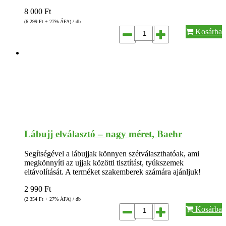
8 000
Ft
(6 299
Ft
+ 27% ÁFA) / db
Kosárba
Lábujj elválasztó – nagy méret, Baehr
Segítségével a lábujjak könnyen szétválaszthatóak, ami
megkönnyíti az ujjak közötti tisztítást, tyúkszemek
eltávolítását. A terméket szakemberek számára ajánljuk!
2 990
Ft
(2 354
Ft
+ 27% ÁFA) / db
Kosárba