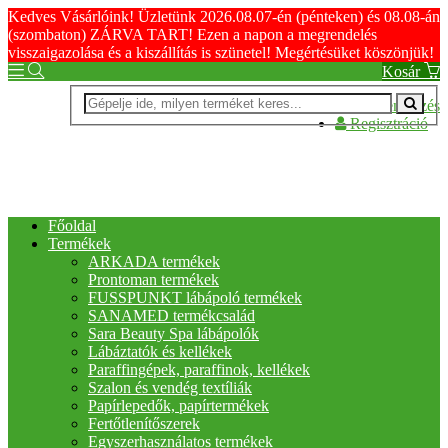
Kedves Vásárlóink! Üzletünk 2026.08.07-én (pénteken) és 08.08-án
(szombaton) ZÁRVA TART! Ezen a napon a megrendelés
visszaigazolása és a kiszállítás is szünetel! Megértésüket köszönjük!
Kosár
Bejelentkezés
Regisztráció
Főoldal
Termékek
ARKADA termékek
Prontoman termékek
FUSSPUNKT lábápoló termékek
SANAMED termékcsalád
Sara Beauty Spa lábápolók
Lábáztatók és kellékek
Paraffingépek, paraffinok, kellékek
Szalon és vendég textíliák
Papírlepedők, papírtermékek
Fertőtlenítőszerek
Egyszerhasználatos termékek