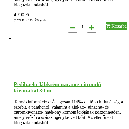
biogazdálkodásból…
4 790
Ft
(3 772
Ft
+ 27% ÁFA) / db
Kosárba
Pedibaehr lábkrém narancs-citromfű
kivonattal 30 ml
Termékinformációk: Átlagosan 114%-kal több hidratáltság a
szorbit, a panthenol, valamint a ginkgo-, ginzeng- és
citromkivonatok hatékony kombinációjának köszönhetően,
amely erősíti a száraz, igénybe vett bőrt. Az ellenőrzött
biogazdálkodásból…