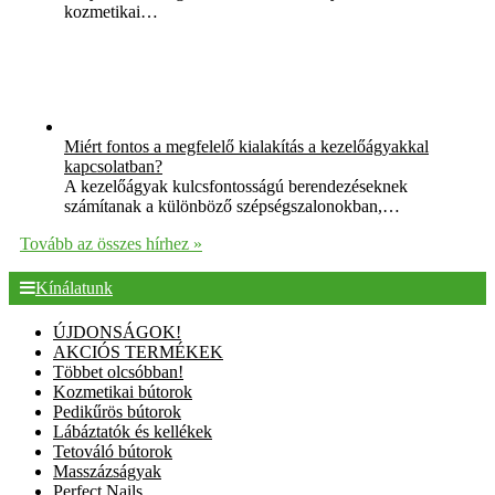
kozmetikai…
Miért fontos a megfelelő kialakítás a kezelőágyakkal
kapcsolatban?
A kezelőágyak kulcsfontosságú berendezéseknek
számítanak a különböző szépségszalonokban,…
Tovább az összes hírhez »
Kínálatunk
ÚJDONSÁGOK!
AKCIÓS TERMÉKEK
Többet olcsóbban!
Kozmetikai bútorok
Pedikűrös bútorok
Lábáztatók és kellékek
Tetováló bútorok
Masszázságyak
Perfect Nails