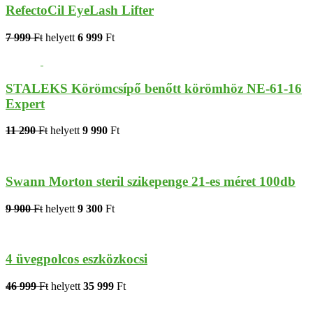
RefectoCil EyeLash Lifter
7 999
Ft
helyett
6 999
Ft
STALEKS Körömcsípő benőtt körömhöz NE-61-16
Expert
11 290
Ft
helyett
9 990
Ft
Swann Morton steril szikepenge 21-es méret 100db
9 900
Ft
helyett
9 300
Ft
4 üvegpolcos eszközkocsi
46 999
Ft
helyett
35 999
Ft