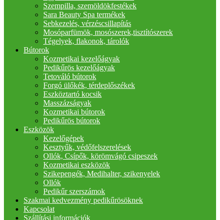
Szempilla, szemöldökfestékek
Sara Beauty Spa termékek
Sebkezelés, vérzéscsillapítás
Mosóparfümök, mosószerek,tisztítószerek
Tégelyek, flakonok, tárolók
Bútorok
Kozmetikai kezelőágyak
Pedikűrös kezelőágyak
Tetováló bútorok
Forgó ülőkék, térdeplőszékek
Eszköztartó kocsik
Masszázságyak
Kozmetikai bútorok
Pedikűrös bútorok
Eszközök
Kezelőgépek
Kesztyűk, védőfelszerelések
Ollók, Csípők, körömvágó csipeszek
Kozmetikai eszközök
Szikepengék, Medihalter, szikenyelek
Ollók
Pedikűr szerszámok
Szakmai kedvezmény pedikűrösöknek
Kapcsolat
Szállítási információk