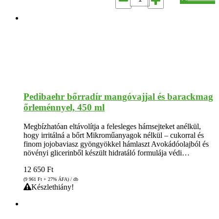
Pedibaehr bőrradír mangóvajjal és barackmag
őrleménnyel, 450 ml
Megbízhatóan eltávolítja a felesleges hámsejteket anélkül,
hogy irritálná a bőrt Mikroműanyagok nélkül – cukorral és
finom jojobaviasz gyöngyökkel hámlaszt Avokádóolajból és
növényi glicerinből készült hidratáló formulája védi…
12 650
Ft
(9 961
Ft
+ 27% ÁFA) / db
Készlethiány!