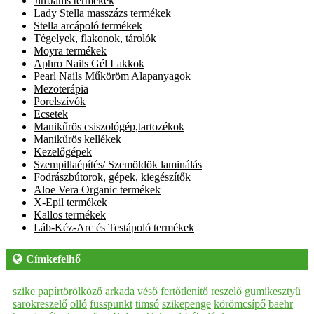
JimJams termékek
Lady Stella masszázs termékek
Stella arcápoló termékek
Tégelyek, flakonok, tárolók
Moyra termékek
Aphro Nails Gél Lakkok
Pearl Nails Műköröm Alapanyagok
Mezoterápia
Porelszívók
Ecsetek
Manikűrös csiszológép,tartozékok
Manikűrös kellékek
Kezelőgépek
Szempillaépítés/ Szemöldök laminálás
Fodrászbútorok, gépek, kiegészítők
Aloe Vera Organic termékek
X-Epil termékek
Kallos termékek
Láb-Kéz-Arc és Testápoló termékek
Címkefelhő
szike
papírtörölköző
arkada
véső
fertőtlenítő
reszelő
gumikesztyű
sarokreszelő
olló
fusspunkt
timsó
szikepenge
körömcsípő
baehr