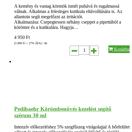
A kemény és vastag körmök ismét puhává és rugalmassá
válnak. Alkalmas a felesleges kutikula eltávolítására is. Az
allantoin segít megelőzni az irritációt.
Alkalmazása: Csepegtessen néhány cseppet a pipettából a
körömre és a kutikulára. Hagyja…
4 950
Ft
(3 898
Ft
+ 27% ÁFA) / db
Kosárba
Pedibaehr Körömbenövés kezelést segítő
szérum 30 ml
Intenzív előkezeléshez 5% szegfűszeg virágolajjal A bőrfelület