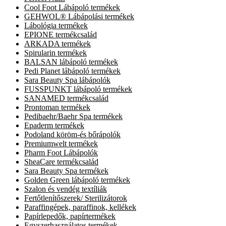
Cool Foot Lábápoló termékek
GEHWOL® Lábápolási termékek
Lábológia termékek
EPIONE termékcsalád
ARKADA termékek
Spirularin termékek
BALSAN lábápoló termékek
Pedi Planet lábápoló termékek
Sara Beauty Spa lábápolók
FUSSPUNKT lábápoló termékek
SANAMED termékcsalád
Prontoman termékek
Pedibaehr/Baehr Spa termékek
Epaderm termékek
Podoland köröm-és bőrápolók
Premiumwelt termékek
Pharm Foot Lábápolók
SheaCare termékcsalád
Sara Beauty Spa termékek
Golden Green lábápoló termékek
Szalon és vendég textíliák
Fertőtlenítőszerek/ Sterilizátorok
Paraffingépek, paraffinok, kellékek
Papírlepedők, papírtermékek
Egyszerhasználatos termékek