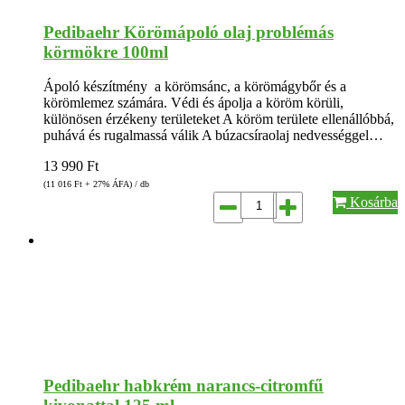
Pedibaehr Körömápoló olaj problémás
körmökre 100ml
Ápoló készítmény a körömsánc, a körömágybőr és a
körömlemez számára. Védi és ápolja a köröm körüli,
különösen érzékeny területeket A köröm területe ellenállóbbá,
puhává és rugalmassá válik A búzacsíraolaj nedvességgel…
13 990
Ft
(11 016
Ft
+ 27% ÁFA) / db
Kosárba
Pedibaehr habkrém narancs-citromfű