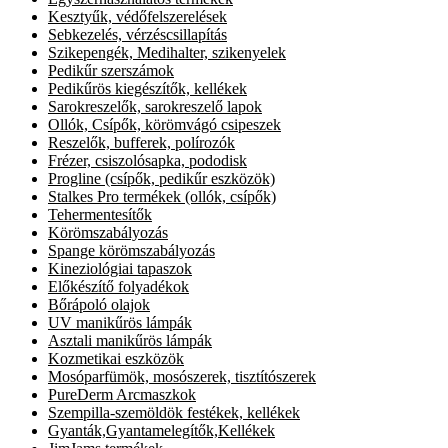
Kesztyűk, védőfelszerelések
Sebkezelés, vérzéscsillapítás
Szikepengék, Medihalter, szikenyelek
Pedikűr szerszámok
Pedikűrös kiegészítők, kellékek
Sarokreszelők, sarokreszelő lapok
Ollók, Csípők, körömvágó csipeszek
Reszelők, bufferek, polírozók
Frézer, csiszolósapka, pododisk
Progline (csípők, pedikűr eszközök)
Stalkes Pro termékek (ollók, csípők)
Tehermentesítők
Körömszabályozás
Spange körömszabályozás
Kineziológiai tapaszok
Előkészítő folyadékok
Bőrápoló olajok
UV manikűrös lámpák
Asztali manikűrös lámpák
Kozmetikai eszközök
Mosóparfümök, mosószerek, tisztítószerek
PureDerm Arcmaszkok
Szempilla-szemöldök festékek, kellékek
Gyanták,Gyantamelegítők,Kellékek