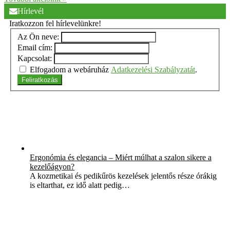
Hírlevél
Iratkozzon fel hírlevelünkre!
Az Ön neve:
Email cím:
Kapcsolat:
Elfogadom a webáruház
Adatkezelési Szabályzatát
.
Feliratkozás
Ergonómia és elegancia – Miért múlhat a szalon sikere a
kezelőágyon?
A kozmetikai és pedikűrös kezelések jelentős része órákig
is eltarthat, ez idő alatt pedig…