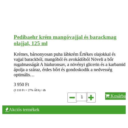
Pedibaehr krém mangóvajjal és barackmag
olajjal, 125 ml
Krémes, bársonyosan puha lábkrém Értékes olajokkal és
vajjal barackból, mangóból és avokádóból Növeli a bőr
rugalmasságát A hialuronsav, a növényi glicerin és a karbamid
ápolja a száraz, érdes bőrt és gondoskodik a nedvesség
optimális…
3 950
Ft
(3 110
Ft
+ 27% ÁFA) / db
Kosárba
Akciós termékek