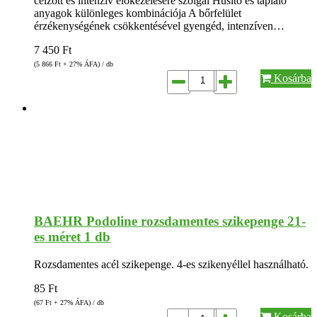
célzott és intenzív előkezelésére szolgál Hűsítő és tápláló
anyagok különleges kombinációja A bőrfelület
érzékenységének csökkentésével gyengéd, intenzíven…
7 450
Ft
(5 866
Ft
+ 27% ÁFA) / db
Kosárba
BAEHR Podoline rozsdamentes szikepenge 21-
es méret 1 db
Rozsdamentes acél szikepenge. 4-es szikenyéllel használható.
85
Ft
(67
Ft
+ 27% ÁFA) / db
Kosárba