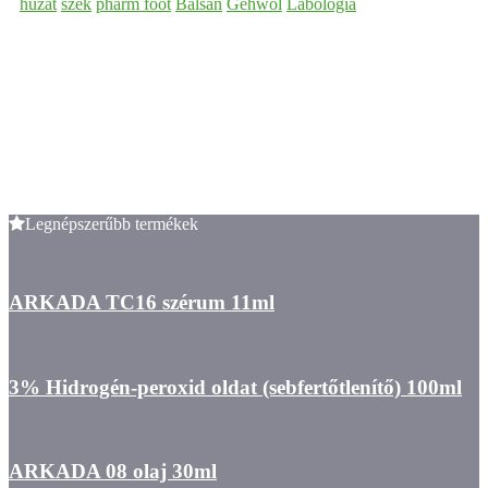
huzat
szék
pharm foot
Balsan
Gehwol
Lábológia
Legnépszerűbb termékek
ARKADA TC16 szérum 11ml
3% Hidrogén-peroxid oldat (sebfertőtlenítő) 100ml
ARKADA 08 olaj 30ml