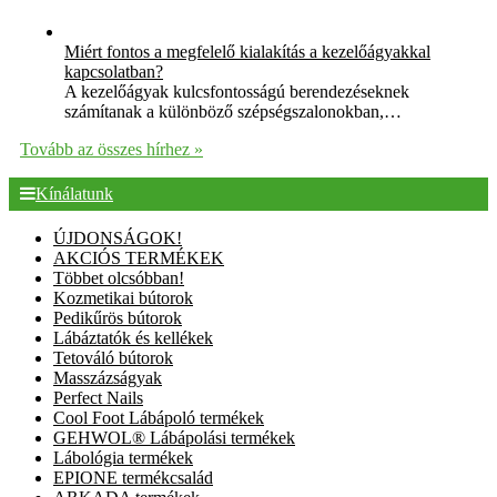
Miért fontos a megfelelő kialakítás a kezelőágyakkal
kapcsolatban?
A kezelőágyak kulcsfontosságú berendezéseknek
számítanak a különböző szépségszalonokban,…
Tovább az összes hírhez »
Kínálatunk
ÚJDONSÁGOK!
AKCIÓS TERMÉKEK
Többet olcsóbban!
Kozmetikai bútorok
Pedikűrös bútorok
Lábáztatók és kellékek
Tetováló bútorok
Masszázságyak
Perfect Nails
Cool Foot Lábápoló termékek
GEHWOL® Lábápolási termékek
Lábológia termékek
EPIONE termékcsalád