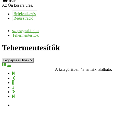
Kosár
Az Ön kosara üres.
Bejelentkezés
Regisztráció
szepsegraktar.hu
Tehermentesítők
Tehermentesítők
A kategóriában 43 termék található.
1
2