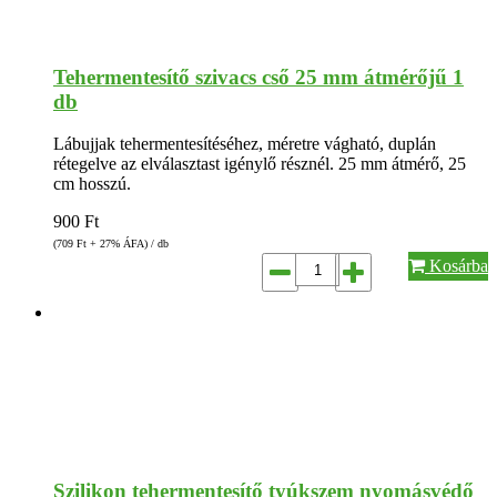
Tehermentesítő szivacs cső 25 mm átmérőjű 1
db
Lábujjak tehermentesítéséhez, méretre vágható, duplán
rétegelve az elválasztast igénylő résznél. 25 mm átmérő, 25
cm hosszú.
900
Ft
(709
Ft
+ 27% ÁFA) / db
Kosárba
Szilikon tehermentesítő tyúkszem nyomásvédő