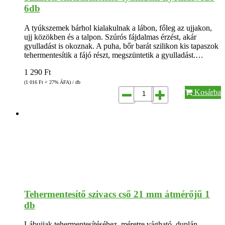
6db
A tyúkszemek bárhol kialakulnak a lábon, főleg az ujjakon,
ujj közökben és a talpon. Szúrós fájdalmas érzést, akár
gyulladást is okoznak. A puha, bőr barát szilikon kis tapaszok
tehermentesítik a fájó részt, megszüntetik a gyulladást.…
1 290
Ft
(1 016
Ft
+ 27% ÁFA) / db
Kosárba
Tehermentesítő szivacs cső 21 mm átmérőjű 1
db
Lábujjak tehermentesítéséhez, méretre vágható, duplán