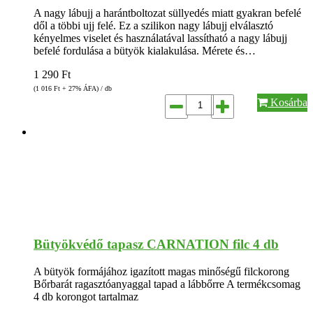
A nagy lábujj a harántboltozat süllyedés miatt gyakran befelé
dől a többi ujj felé. Ez a szilikon nagy lábujj elválasztó
kényelmes viselet és használatával lassítható a nagy lábujj
befelé fordulása a bütyök kialakulása. Mérete és…
1 290
Ft
(1 016
Ft
+ 27% ÁFA) / db
Kosárba
Bütyökvédő tapasz CARNATION filc 4 db
A bütyök formájához igazított magas minőségű filckorong
Bőrbarát ragasztóanyaggal tapad a lábbőrre A termékcsomag
4 db korongot tartalmaz