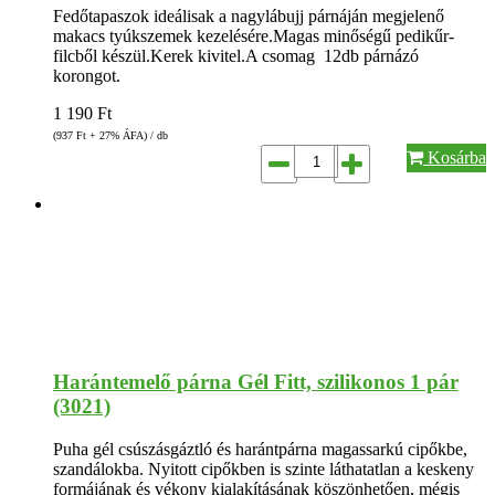
Fedőtapaszok ideálisak a nagylábujj párnáján megjelenő
makacs tyúkszemek kezelésére.Magas minőségű pedikűr-
filcből készül.Kerek kivitel.A csomag 12db párnázó
korongot.
1 190
Ft
(937
Ft
+ 27% ÁFA) / db
Kosárba
Harántemelő párna Gél Fitt, szilikonos 1 pár
(3021)
Puha gél csúszásgáztló és harántpárna magassarkú cipőkbe,
szandálokba. Nyitott cipőkben is szinte láthatatlan a keskeny
formájának és vékony kialakításának köszönhetően, mégis