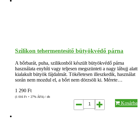
Szilikon tehermentesítő bütyökvédő párna
A bőrbarát, puha, szilikonból készült bütyökvédő párna
használata enyhíti vagy teljesen megszünteti a nagy lábujj alatt
kialakult bütyök fájdalmát. Tökéletesen illeszkedik, használat
során nem mozdul el, a bőrt nem dörzsöli ki. Mérete…
1 290
Ft
(1 016
Ft
+ 27% ÁFA) / db
Kosárba