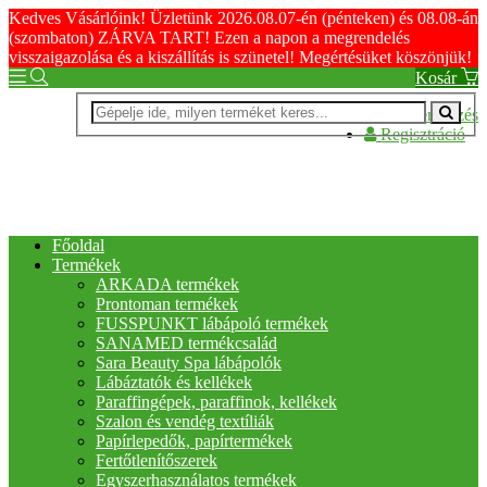
Kedves Vásárlóink! Üzletünk 2026.08.07-én (pénteken) és 08.08-án
(szombaton) ZÁRVA TART! Ezen a napon a megrendelés
visszaigazolása és a kiszállítás is szünetel! Megértésüket köszönjük!
Kosár
Bejelentkezés
Regisztráció
Főoldal
Termékek
ARKADA termékek
Prontoman termékek
FUSSPUNKT lábápoló termékek
SANAMED termékcsalád
Sara Beauty Spa lábápolók
Lábáztatók és kellékek
Paraffingépek, paraffinok, kellékek
Szalon és vendég textíliák
Papírlepedők, papírtermékek
Fertőtlenítőszerek
Egyszerhasználatos termékek