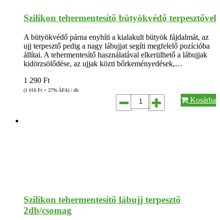
Szilikon tehermentesítő bütyökvédő terpesztővel
A bütyökvédő párna enyhíti a kialakult bütyök fájdalmát, az
ujj terpesztő pedig a nagy lábujjat segíti megfelelő pozícióba
állítai. A tehermentesítő használatával elkerülhető a lábujjak
kidörzsölődése, az ujjak közti bőrkeményedések,…
1 290
Ft
(1 016
Ft
+ 27% ÁFA) / db
Kosárba
Szilikon tehermentesítő lábujj terpesztő
2db/csomag