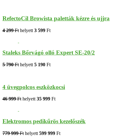
RefectoCil Browista paletták kézre és ujjra
4 299
Ft
helyett
3 599
Ft
Staleks Bőrvágó olló Expert SE-20/2
5 790
Ft
helyett
5 190
Ft
4 üvegpolcos eszközkocsi
46 999
Ft
helyett
35 999
Ft
Elektromos pedikűrös kezelőszék
779 999
Ft
helyett
599 999
Ft