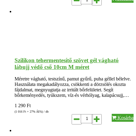
Szilikon tehermentesítő szövet gél vágható
lábujj védő cső 10cm M méret
Méretre vágható, testszínű, pamut gyűrű, puha géllel bélelve.
Használata megakadályozza, csökkenti a dörzsölés okozta
fájdalmat, megnyugtatja az irritált bőrfelületet. Segít
bőrkeményedés, tyúkszem, víz-és vérhólyag, kalapácsujj,…
1 290
Ft
(1 016
Ft
+ 27% ÁFA) / db
Kosárba