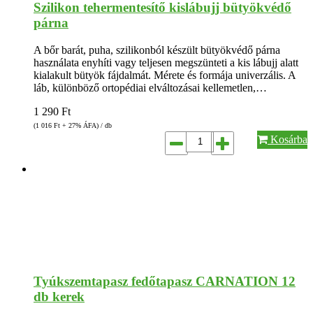
Szilikon tehermentesítő kislábujj bütyökvédő
párna
A bőr barát, puha, szilikonból készült bütyökvédő párna
használata enyhíti vagy teljesen megszünteti a kis lábujj alatt
kialakult bütyök fájdalmát. Mérete és formája univerzális. A
láb, különböző ortopédiai elváltozásai kellemetlen,…
1 290
Ft
(1 016
Ft
+ 27% ÁFA) / db
Kosárba
Tyúkszemtapasz fedőtapasz CARNATION 12
db kerek