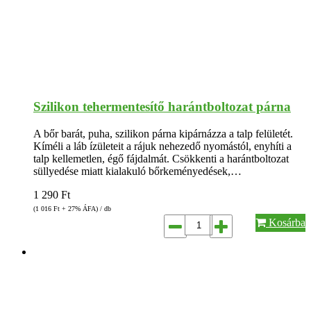
Szilikon tehermentesítő harántboltozat párna
A bőr barát, puha, szilikon párna kipárnázza a talp felületét.
Kíméli a láb ízületeit a rájuk nehezedő nyomástól, enyhíti a
talp kellemetlen, égő fájdalmát. Csökkenti a harántboltozat
süllyedése miatt kialakuló bőrkeményedések,…
1 290
Ft
(1 016
Ft
+ 27% ÁFA) / db
Kosárba