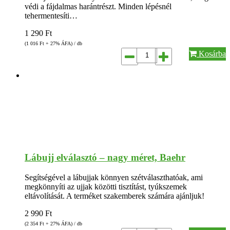
védi a fájdalmas harántrészt. Minden lépésnél
tehermentesíti…
1 290
Ft
(1 016
Ft
+ 27% ÁFA) / db
Kosárba
Lábujj elválasztó – nagy méret, Baehr
Segítségével a lábujjak könnyen szétválaszthatóak, ami
megkönnyíti az ujjak közötti tisztítást, tyúkszemek
eltávolítását. A terméket szakemberek számára ajánljuk!
2 990
Ft
(2 354
Ft
+ 27% ÁFA) / db