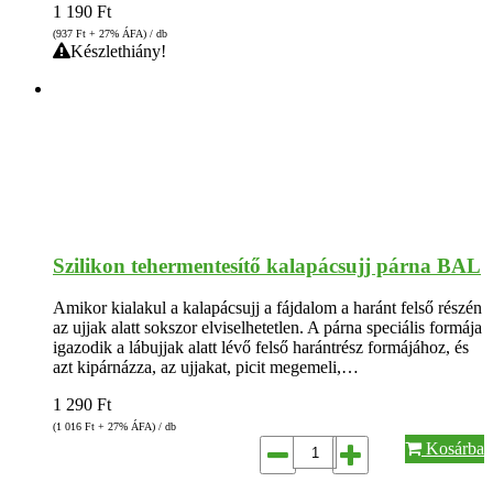
1 190
Ft
(937
Ft
+ 27% ÁFA) / db
Készlethiány!
Szilikon tehermentesítő kalapácsujj párna BAL
Amikor kialakul a kalapácsujj a fájdalom a haránt felső részén
az ujjak alatt sokszor elviselhetetlen. A párna speciális formája
igazodik a lábujjak alatt lévő felső harántrész formájához, és
azt kipárnázza, az ujjakat, picit megemeli,…
1 290
Ft
(1 016
Ft
+ 27% ÁFA) / db
Kosárba