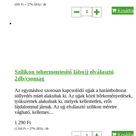
(591
Ft
+ 27% ÁFA) / db
Kosárba
Szilikon tehermentesítő lábujj elválasztó
2db/csomag
Az egymáshoz szorosan kapcsolódó ujjak a harántboltozat
süllyedés miatt alakultak ki. Az ujjak közti bőrkeményedések,
tyúkszemek alakulnak ki, melyek kellemetlen, erős
fájdalommal járnak. Az ujj elválasztó szilikon méretre
vágható, kellemes…
1 290
Ft
(1 016
Ft
+ 27% ÁFA) / db
Kosárba