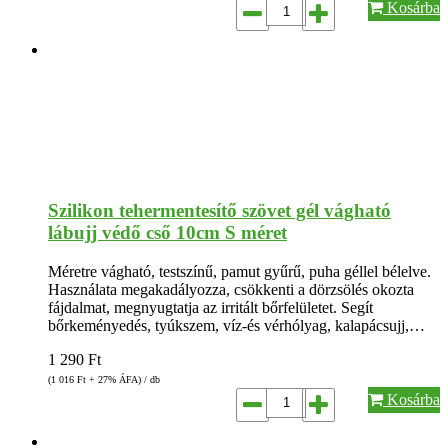
Kosárba
Szilikon tehermentesítő szövet gél vágható
lábujj védő cső 10cm S méret
Méretre vágható, testszínű, pamut gyűrű, puha géllel bélelve.
Használata megakadályozza, csökkenti a dörzsölés okozta
fájdalmat, megnyugtatja az irritált bőrfelületet. Segít
bőrkeményedés, tyúkszem, víz-és vérhólyag, kalapácsujj,…
1 290
Ft
(1 016
Ft
+ 27% ÁFA) / db
Kosárba