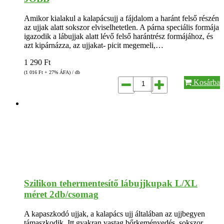
Amikor kialakul a kalapácsujj a fájdalom a haránt felső részén
az ujjak alatt sokszor elviselhetetlen. A párna speciális formája
igazodik a lábujjak alatt lévő felső harántrész formájához, és
azt kipárnázza, az ujjakat- picit megemeli,…
1 290
Ft
(1 016
Ft
+ 27% ÁFA) / db
Kosárba
Szilikon tehermentesítő lábujjkupak L/XL
méret 2db/csomag
A kapaszkodó ujjak, a kalapács ujj általában az ujjbegyen
támaszkodik. Itt gyakran vastag bőrkeményedés, sokszor