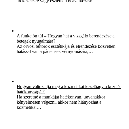
arckezelésre vagy esztétikai beavatkozásra…
A funkción túl – Hogyan hat a vizsgáló berendezése a
betegek nyugalmára?
Az orvosi bútorok esztétikája és elrendezése közvetlen
hatással van a páciensek vérnyomására,…
Hogyan változtatja meg a kozmetikai kezelőágy a kezelés
hatékonyságát?
Ha szeretné a munkáját hatékonyan, ugyanakkor
kényelmesen végezni, akkor nem hiányozhat a
kozmetikai…