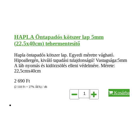
HAPLA Öntapadós kötszer lap 5mm
(22,5x40cm) tehermentesítő
Hapla öntapadós kötszer lap. Egyedi méretre vágható.
Hipoallergén, kiváló tapadási tulajdonságú! Vastagsága:5mm
A láb nyomás és kidörzsölés elleni védelmére. Mérete:
22,5cmx40cm
2 690
Ft
(2 118
Ft
+ 27% ÁFA) / db
Kosárba