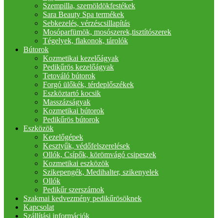
Szempilla, szemöldökfestékek
Sara Beauty Spa termékek
Sebkezelés, vérzéscsillapítás
Mosóparfümök, mosószerek,tisztítószerek
Tégelyek, flakonok, tárolók
Bútorok
Kozmetikai kezelőágyak
Pedikűrös kezelőágyak
Tetováló bútorok
Forgó ülőkék, térdeplőszékek
Eszköztartó kocsik
Masszázságyak
Kozmetikai bútorok
Pedikűrös bútorok
Eszközök
Kezelőgépek
Kesztyűk, védőfelszerelések
Ollók, Csípők, körömvágó csipeszek
Kozmetikai eszközök
Szikepengék, Medihalter, szikenyelek
Ollók
Pedikűr szerszámok
Szakmai kedvezmény pedikűrösöknek
Kapcsolat
Szállítási információk