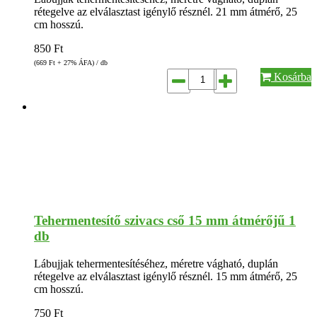
rétegelve az elválasztast igénylő résznél. 21 mm átmérő, 25
cm hosszú.
850
Ft
(669
Ft
+ 27% ÁFA) / db
Kosárba
Tehermentesítő szivacs cső 15 mm átmérőjű 1
db
Lábujjak tehermentesítéséhez, méretre vágható, duplán
rétegelve az elválasztast igénylő résznél. 15 mm átmérő, 25
cm hosszú.
750
Ft