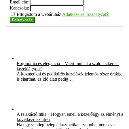
Email cím:
Kapcsolat:
Elfogadom a webáruház
Adatkezelési Szabályzatát
.
Feliratkozás
Ergonómia és elegancia – Miért múlhat a szalon sikere a
kezelőágyon?
A kozmetikai és pedikűrös kezelések jelentős része órákig
is eltarthat, ez idő alatt pedig…
A relaxáció titka – Hogyan emeli a kezelőágy az élményt a
következő szintre?
Ha egy vendég belép a kozmetikai szalonba, nem csak