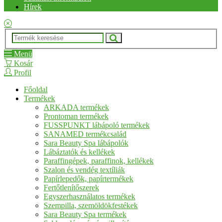
Hírek
Menü
Kosár
Profil
Főoldal
Termékek
ARKADA termékek
Prontoman termékek
FUSSPUNKT lábápoló termékek
SANAMED termékcsalád
Sara Beauty Spa lábápolók
Lábáztatók és kellékek
Paraffingépek, paraffinok, kellékek
Szalon és vendég textíliák
Papírlepedők, papírtermékek
Fertőtlenítőszerek
Egyszerhasználatos termékek
Szempilla, szemöldökfestékek
Sara Beauty Spa termékek