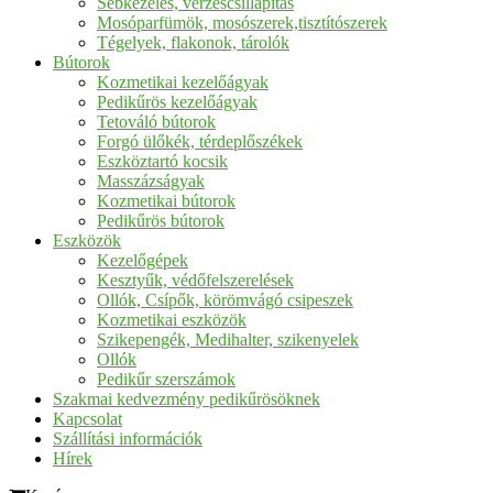
Sebkezelés, vérzéscsillapítás
Mosóparfümök, mosószerek,tisztítószerek
Tégelyek, flakonok, tárolók
Bútorok
Kozmetikai kezelőágyak
Pedikűrös kezelőágyak
Tetováló bútorok
Forgó ülőkék, térdeplőszékek
Eszköztartó kocsik
Masszázságyak
Kozmetikai bútorok
Pedikűrös bútorok
Eszközök
Kezelőgépek
Kesztyűk, védőfelszerelések
Ollók, Csípők, körömvágó csipeszek
Kozmetikai eszközök
Szikepengék, Medihalter, szikenyelek
Ollók
Pedikűr szerszámok
Szakmai kedvezmény pedikűrösöknek
Kapcsolat
Szállítási információk
Hírek