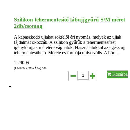
Szilikon tehermentesítő lábujjgyűrű S/M méret
2db/csomag
A kapaszkodó ujjakat sokfelől éri nyomás, melyek az ujjak
fájdalmát okozzák. A szilikon gyűrűk a tehermentesítést
igénylő ujjak méretére vághatók. Használatukkal az egész ujj
tehermentesíthető. Mérete és formája univerzális. A bőr…
1 290
Ft
(1 016
Ft
+ 27% ÁFA) / db
Kosárba