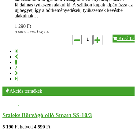
fájdalmas tyúkszem alakul ki. A szilikon kupak kipárnázza az
ujjbegyet, így a bőrkeményedések, tyúkszemek kevésbé
alakulnak…
1 290
Ft
(1 016
Ft
+ 27% ÁFA) / db
Kosárba
1
2
Akciós termékek
Staleks Bőrvágó olló Smart SS-10/3
5 190
Ft
helyett
4 590
Ft