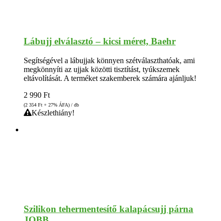
Lábujj elválasztó – kicsi méret, Baehr
Segítségével a lábujjak könnyen szétválaszthatóak, ami
megkönnyíti az ujjak közötti tisztítást, tyúkszemek
eltávolítását. A terméket szakemberek számára ajánljuk!
2 990
Ft
(2 354
Ft
+ 27% ÁFA) / db
Készlethiány!
Szilikon tehermentesítő kalapácsujj párna
JOBB