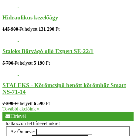
Hidraulikus kezelőágy
145 900
Ft
helyett
131 290
Ft
Staleks Bőrvágó olló Expert SE-22/1
5 790
Ft
helyett
5 190
Ft
STALEKS - Körömcsípő benőtt körömhöz Smart
NS-71-14
7 390
Ft
helyett
6 590
Ft
További akcióink »
Hírlevél
Iratkozzon fel hírlevelünkre!
Az Ön neve: