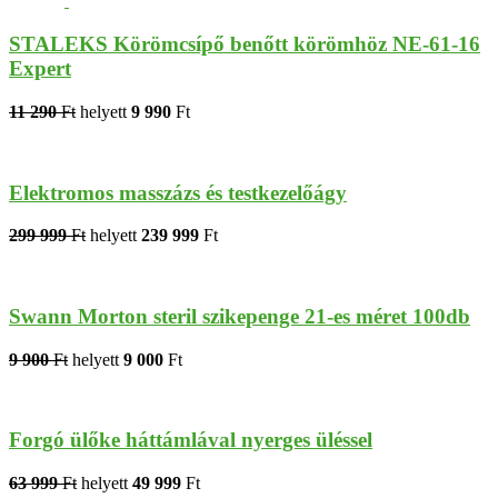
STALEKS Körömcsípő benőtt körömhöz NE-61-16
Expert
11 290
Ft
helyett
9 990
Ft
Elektromos masszázs és testkezelőágy
299 999
Ft
helyett
239 999
Ft
Swann Morton steril szikepenge 21-es méret 100db
9 900
Ft
helyett
9 000
Ft
Forgó ülőke háttámlával nyerges üléssel
63 999
Ft
helyett
49 999
Ft