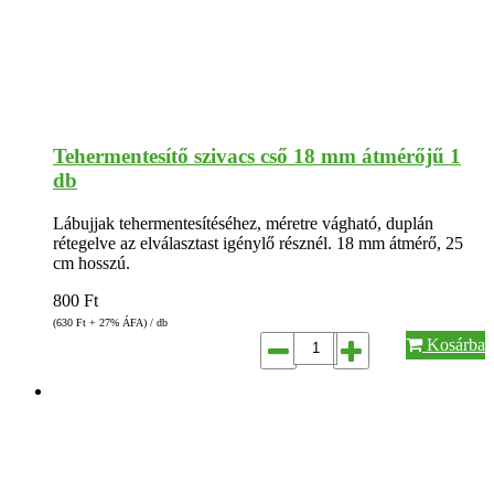
Tehermentesítő szivacs cső 18 mm átmérőjű 1
db
Lábujjak tehermentesítéséhez, méretre vágható, duplán
rétegelve az elválasztast igénylő résznél. 18 mm átmérő, 25
cm hosszú.
800
Ft
(630
Ft
+ 27% ÁFA) / db
Kosárba