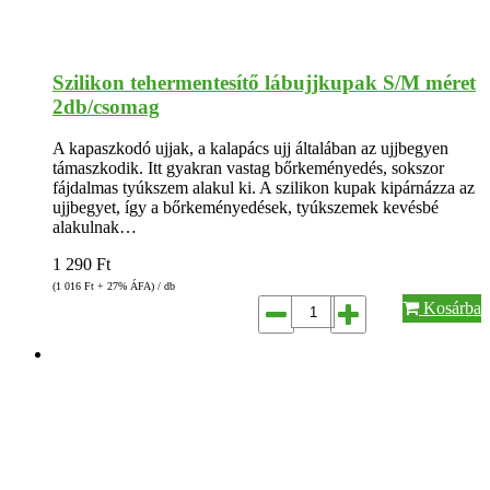
Szilikon tehermentesítő lábujjkupak S/M méret
2db/csomag
A kapaszkodó ujjak, a kalapács ujj általában az ujjbegyen
támaszkodik. Itt gyakran vastag bőrkeményedés, sokszor
fájdalmas tyúkszem alakul ki. A szilikon kupak kipárnázza az
ujjbegyet, így a bőrkeményedések, tyúkszemek kevésbé
alakulnak…
1 290
Ft
(1 016
Ft
+ 27% ÁFA) / db
Kosárba