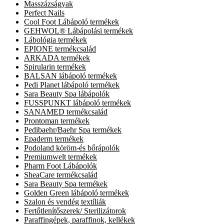
Masszázságyak
Perfect Nails
Cool Foot Lábápoló termékek
GEHWOL® Lábápolási termékek
Lábológia termékek
EPIONE termékcsalád
ARKADA termékek
Spirularin termékek
BALSAN lábápoló termékek
Pedi Planet lábápoló termékek
Sara Beauty Spa lábápolók
FUSSPUNKT lábápoló termékek
SANAMED termékcsalád
Prontoman termékek
Pedibaehr/Baehr Spa termékek
Epaderm termékek
Podoland köröm-és bőrápolók
Premiumwelt termékek
Pharm Foot Lábápolók
SheaCare termékcsalád
Sara Beauty Spa termékek
Golden Green lábápoló termékek
Szalon és vendég textíliák
Fertőtlenítőszerek/ Sterilizátorok
Paraffingépek, paraffinok, kellékek