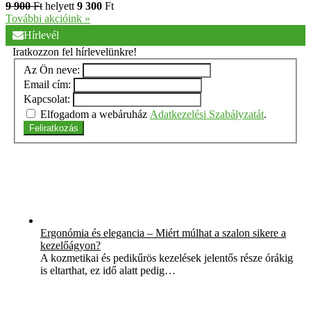
9 900
Ft
helyett
9 300
Ft
További akcióink »
Hírlevél
Iratkozzon fel hírlevelünkre!
Az Ön neve:
Email cím:
Kapcsolat:
Elfogadom a webáruház
Adatkezelési Szabályzatát
.
Feliratkozás
Ergonómia és elegancia – Miért múlhat a szalon sikere a
kezelőágyon?
A kozmetikai és pedikűrös kezelések jelentős része órákig
is eltarthat, ez idő alatt pedig…