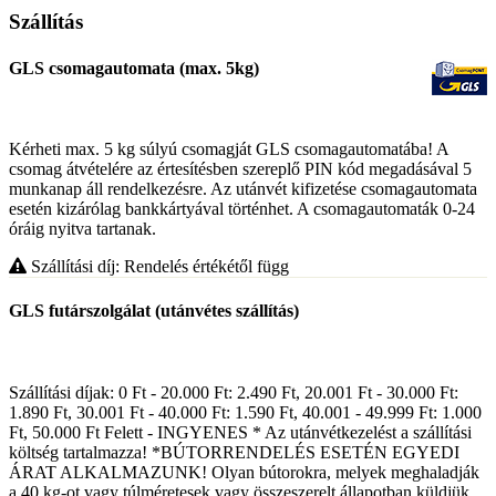
Szállítás
GLS csomagautomata (max. 5kg)
Kérheti max. 5 kg súlyú csomagját GLS csomagautomatába! A
csomag átvételére az értesítésben szereplő PIN kód megadásával 5
munkanap áll rendelkezésre. Az utánvét kifizetése csomagautomata
esetén kizárólag bankkártyával történhet. A csomagautomaták 0-24
óráig nyitva tartanak.
Szállítási díj: Rendelés értékétől függ
GLS futárszolgálat (utánvétes szállítás)
Szállítási díjak: 0 Ft - 20.000 Ft: 2.490 Ft, 20.001 Ft - 30.000 Ft:
1.890 Ft, 30.001 Ft - 40.000 Ft: 1.590 Ft, 40.001 - 49.999 Ft: 1.000
Ft, 50.000 Ft Felett - INGYENES * Az utánvétkezelést a szállítási
költség tartalmazza! *BÚTORRENDELÉS ESETÉN EGYEDI
ÁRAT ALKALMAZUNK! Olyan bútorokra, melyek meghaladják
a 40 kg-ot vagy túlméretesek vagy összeszerelt állapotban küldjük