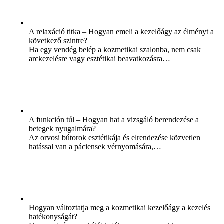
A relaxáció titka – Hogyan emeli a kezelőágy az élményt a
következő szintre?
Ha egy vendég belép a kozmetikai szalonba, nem csak
arckezelésre vagy esztétikai beavatkozásra…
A funkción túl – Hogyan hat a vizsgáló berendezése a
betegek nyugalmára?
Az orvosi bútorok esztétikája és elrendezése közvetlen
hatással van a páciensek vérnyomására,…
Hogyan változtatja meg a kozmetikai kezelőágy a kezelés
hatékonyságát?