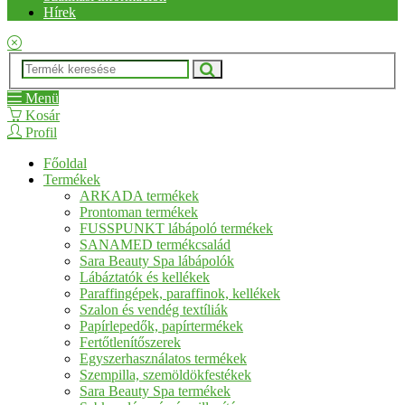
Hírek
Menü
Kosár
Profil
Főoldal
Termékek
ARKADA termékek
Prontoman termékek
FUSSPUNKT lábápoló termékek
SANAMED termékcsalád
Sara Beauty Spa lábápolók
Lábáztatók és kellékek
Paraffingépek, paraffinok, kellékek
Szalon és vendég textíliák
Papírlepedők, papírtermékek
Fertőtlenítőszerek
Egyszerhasználatos termékek
Szempilla, szemöldökfestékek
Sara Beauty Spa termékek