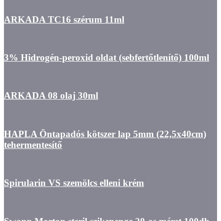
ARKADA TC16 szérum 11ml
3% Hidrogén-peroxid oldat (sebfertőtlenítő) 100ml
ARKADA 08 olaj 30ml
HAPLA Öntapadós kötszer lap 5mm (22,5x40cm)
tehermentesítő
Spirularin VS szemölcs elleni krém