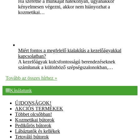
Ha szeretné a munkáját hatékonyan, ugyanakkor
kényelmesen végezni, akkor nem hiányozhat a
kozmetikai…
Miért fontos a megfelelő kialakítás a kezelőágyakkal
kapcsolatban?
A kezelőágyak kulcsfontosságú berendezéseknek
számítanak a különböző szépségszalonokban,…
Tovább az összes hírhez »
Kínálatunk
ÚJDONSÁGOK!
AKCIÓS TERMÉKEK
Többet olcsóbban!
Kozmetikai bútorok
Pedikűrös bútorok
Lábáztatók és kellékek
Tetováló bútorok