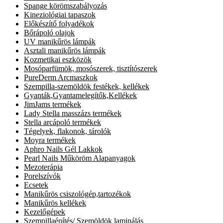
Spange körömszabályozás
Kineziológiai tapaszok
Előkészítő folyadékok
Bőrápoló olajok
UV manikűrös lámpák
Asztali manikűrös lámpák
Kozmetikai eszközök
Mosóparfümök, mosószerek, tisztítószerek
PureDerm Arcmaszkok
Szempilla-szemöldök festékek, kellékek
Gyanták,Gyantamelegítők,Kellékek
JimJams termékek
Lady Stella masszázs termékek
Stella arcápoló termékek
Tégelyek, flakonok, tárolók
Moyra termékek
Aphro Nails Gél Lakkok
Pearl Nails Műköröm Alapanyagok
Mezoterápia
Porelszívók
Ecsetek
Manikűrös csiszológép,tartozékok
Manikűrös kellékek
Kezelőgépek
Szempillaépítés/ Szemöldök laminálás