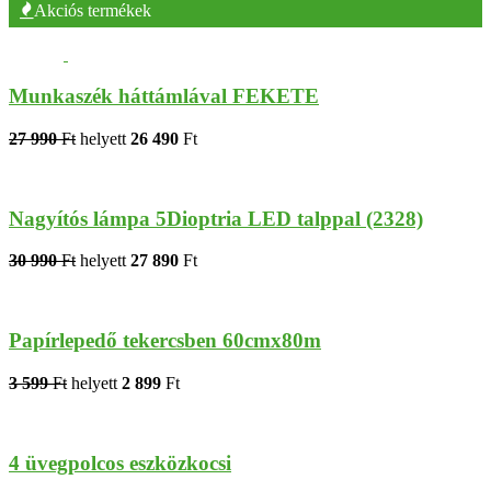
Akciós termékek
Munkaszék háttámlával FEKETE
27 990
Ft
helyett
26 490
Ft
Nagyítós lámpa 5Dioptria LED talppal (2328)
30 990
Ft
helyett
27 890
Ft
Papírlepedő tekercsben 60cmx80m
3 599
Ft
helyett
2 899
Ft
4 üvegpolcos eszközkocsi