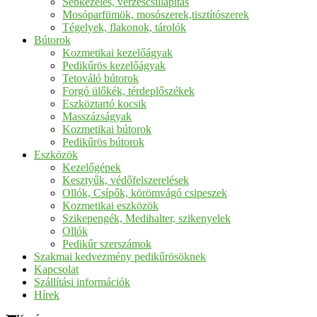
Sebkezelés, vérzéscsillapítás
Mosóparfümök, mosószerek,tisztítószerek
Tégelyek, flakonok, tárolók
Bútorok
Kozmetikai kezelőágyak
Pedikűrös kezelőágyak
Tetováló bútorok
Forgó ülőkék, térdeplőszékek
Eszköztartó kocsik
Masszázságyak
Kozmetikai bútorok
Pedikűrös bútorok
Eszközök
Kezelőgépek
Kesztyűk, védőfelszerelések
Ollók, Csípők, körömvágó csipeszek
Kozmetikai eszközök
Szikepengék, Medihalter, szikenyelek
Ollók
Pedikűr szerszámok
Szakmai kedvezmény pedikűrösöknek
Kapcsolat
Szállítási információk
Hírek