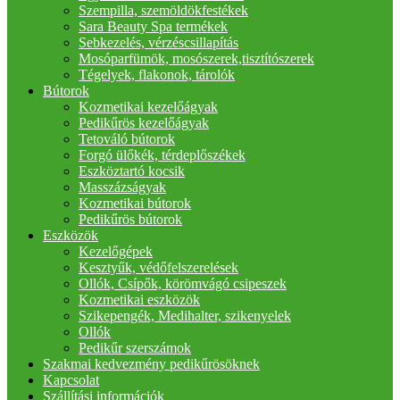
Szempilla, szemöldökfestékek
Sara Beauty Spa termékek
Sebkezelés, vérzéscsillapítás
Mosóparfümök, mosószerek,tisztítószerek
Tégelyek, flakonok, tárolók
Bútorok
Kozmetikai kezelőágyak
Pedikűrös kezelőágyak
Tetováló bútorok
Forgó ülőkék, térdeplőszékek
Eszköztartó kocsik
Masszázságyak
Kozmetikai bútorok
Pedikűrös bútorok
Eszközök
Kezelőgépek
Kesztyűk, védőfelszerelések
Ollók, Csípők, körömvágó csipeszek
Kozmetikai eszközök
Szikepengék, Medihalter, szikenyelek
Ollók
Pedikűr szerszámok
Szakmai kedvezmény pedikűrösöknek
Kapcsolat
Szállítási információk