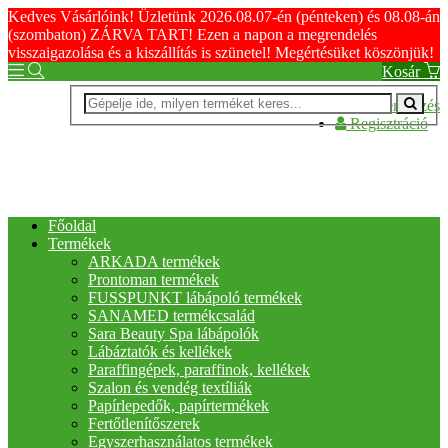
Kedves Vásárlóink! Üzletünk 2026.08.07-én (pénteken) és 08.08-án
(szombaton) ZÁRVA TART! Ezen a napon a megrendelés
visszaigazolása és a kiszállítás is szünetel! Megértésüket köszönjük!
Kosár
Bejelentkezés
Regisztráció
Főoldal
Termékek
ARKADA termékek
Prontoman termékek
FUSSPUNKT lábápoló termékek
SANAMED termékcsalád
Sara Beauty Spa lábápolók
Lábáztatók és kellékek
Paraffingépek, paraffinok, kellékek
Szalon és vendég textíliák
Papírlepedők, papírtermékek
Fertőtlenítőszerek
Egyszerhasználatos termékek