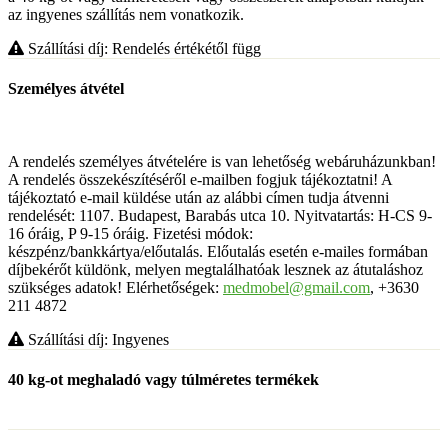
az ingyenes szállítás nem vonatkozik.
Szállítási díj: Rendelés értékétől függ
Személyes átvétel
A rendelés személyes átvételére is van lehetőség webáruházunkban!
A rendelés összekészítéséről e-mailben fogjuk tájékoztatni! A
tájékoztató e-mail küldése után az alábbi címen tudja átvenni
rendelését: 1107. Budapest, Barabás utca 10. Nyitvatartás: H-CS 9-
16 óráig, P 9-15 óráig. Fizetési módok:
készpénz/bankkártya/előutalás. Előutalás esetén e-mailes formában
díjbekérőt küldönk, melyen megtalálhatóak lesznek az átutaláshoz
szükséges adatok! Elérhetőségek:
medmobel@gmail.com
, +3630
211 4872
Szállítási díj: Ingyenes
40 kg-ot meghaladó vagy túlméretes termékek