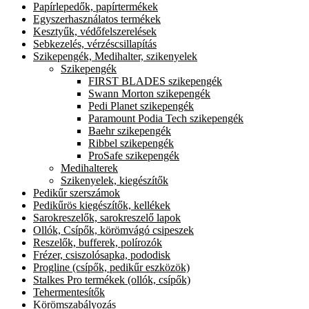
Papírlepedők, papírtermékek
Egyszerhasználatos termékek
Kesztyűk, védőfelszerelések
Sebkezelés, vérzéscsillapítás
Szikepengék, Medihalter, szikenyelek
Szikepengék
FIRST BLADES szikepengék
Swann Morton szikepengék
Pedi Planet szikepengék
Paramount Podia Tech szikepengék
Baehr szikepengék
Ribbel szikepengék
ProSafe szikepengék
Medihalterek
Szikenyelek, kiegészítők
Pedikűr szerszámok
Pedikűrös kiegészítők, kellékek
Sarokreszelők, sarokreszelő lapok
Ollók, Csípők, körömvágó csipeszek
Reszelők, bufferek, polírozók
Frézer, csiszolósapka, pododisk
Progline (csípők, pedikűr eszközök)
Stalkes Pro termékek (ollók, csípők)
Tehermentesítők
Körömszabályozás