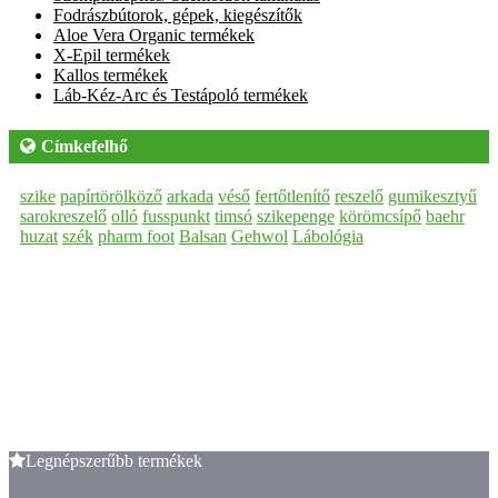
Fodrászbútorok, gépek, kiegészítők
Aloe Vera Organic termékek
X-Epil termékek
Kallos termékek
Láb-Kéz-Arc és Testápoló termékek
Címkefelhő
szike
papírtörölköző
arkada
véső
fertőtlenítő
reszelő
gumikesztyű
sarokreszelő
olló
fusspunkt
timsó
szikepenge
körömcsípő
baehr
huzat
szék
pharm foot
Balsan
Gehwol
Lábológia
Legnépszerűbb termékek