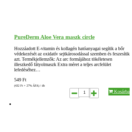
PureDerm Aloe Vera maszk circle
Hozzáadott E-vitamin és kollagén hatóanyagai segítik a bőr
védekezését az oxidatív sejtkárosodással szemben és feszesítik
azt. Termékjellemzők: Az arc formájához tökéletesen
illeszkedő fátyolmaszk Extra méret a teljes arcfelület
lefedéséhez…
549
Ft
(432
Ft
+ 27% ÁFA) / db
Kosárba