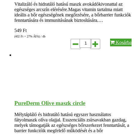
Vitalizáló és hidratáló hatású maszk avokádókivonattal az
egészséges arcszín elérésére.Magas vitamin tartalma miatt
ideális a bőr egészségének megőrzésére, a bőrbarrier funkciók
fenntartására és immunitásának biztosítására.…
549
Ft
(432
Ft
+ 27% ÁFA) / db
Kosárba
PureDerm Olive maszk circle
Mélytápláló és hidratáló hatású egyszer használatos
fátyolmaszk olíva olajjal. Esszenciális zsírsavakban gazdag,
melyek támogatják az egészséges bőrszerkezet fenntartását, a
barrier funkcióik megfelelő működését és a bőr