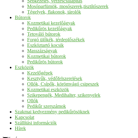
Sebkezelés, vérzéscsillapítás
Mosóparfümök, mosószerek,tisztítószerek
Tégelyek, flakonok, tárolók
Bútorok
Kozmetikai kezelőágyak
Pedikűrös kezelőágyak
Tetováló bútorok
Forgó ülőkék, térdeplőszékek
Eszköztartó kocsik
Masszázságyak
Kozmetikai bútorok
Pedikűrös bútorok
Eszközök
Kezelőgépek
Kesztyűk, védőfelszerelések
Ollók, Csípők, körömvágó csipeszek
Kozmetikai eszközök
Szikepengék, Medihalter, szikenyelek
Ollók
Pedikűr szerszámok
Szakmai kedvezmény pedikűrösöknek
Kapcsolat
Szállítási információk
Hírek