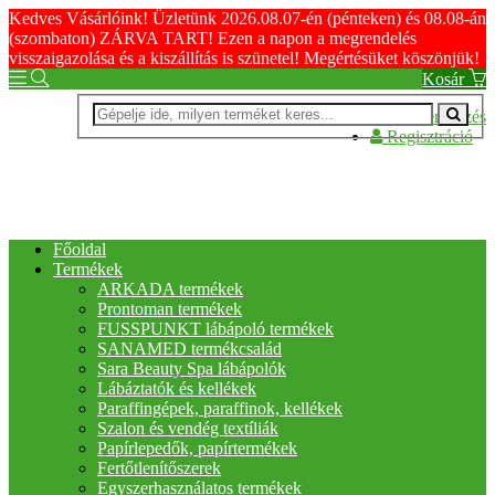
Kedves Vásárlóink! Üzletünk 2026.08.07-én (pénteken) és 08.08-án
(szombaton) ZÁRVA TART! Ezen a napon a megrendelés
visszaigazolása és a kiszállítás is szünetel! Megértésüket köszönjük!
Kosár
Bejelentkezés
Regisztráció
Főoldal
Termékek
ARKADA termékek
Prontoman termékek
FUSSPUNKT lábápoló termékek
SANAMED termékcsalád
Sara Beauty Spa lábápolók
Lábáztatók és kellékek
Paraffingépek, paraffinok, kellékek
Szalon és vendég textíliák
Papírlepedők, papírtermékek
Fertőtlenítőszerek
Egyszerhasználatos termékek