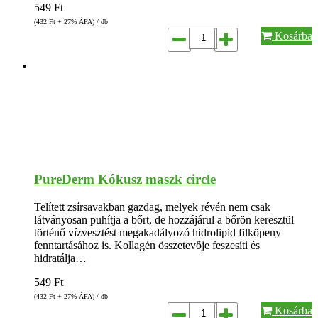
549
Ft
(432
Ft
+ 27% ÁFA) / db
Kosárba
PureDerm Kókusz maszk circle
Telített zsírsavakban gazdag, melyek révén nem csak
látványosan puhítja a bőrt, de hozzájárul a bőrön keresztül
történő vízvesztést megakadályozó hidrolipid filköpeny
fenntartásához is. Kollagén összetevője feszesíti és
hidratálja…
549
Ft
(432
Ft
+ 27% ÁFA) / db
Kosárba