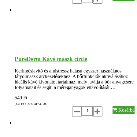
PureDerm Kávé maszk circle
Keringésjavító és antistressz hatású egyszer használatos
fátyolmaszk arckezelésekhez. A bőrfunkciók aktiválásához
ideális kávé kivonatot tartalmaz, mely javítja a bőr anyagcsere
folyamatait és segíti a méreganyagok eltávolítását.…
549
Ft
(432
Ft
+ 27% ÁFA) / db
Kosárba