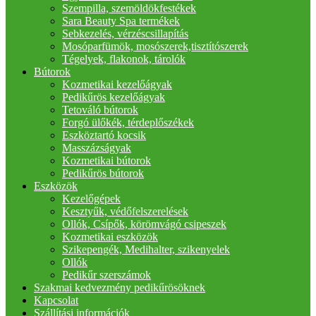
Szempilla, szemöldökfestékek
Sara Beauty Spa termékek
Sebkezelés, vérzéscsillapítás
Mosóparfümök, mosószerek,tisztítószerek
Tégelyek, flakonok, tárolók
Bútorok
Kozmetikai kezelőágyak
Pedikűrös kezelőágyak
Tetováló bútorok
Forgó ülőkék, térdeplőszékek
Eszköztartó kocsik
Masszázságyak
Kozmetikai bútorok
Pedikűrös bútorok
Eszközök
Kezelőgépek
Kesztyűk, védőfelszerelések
Ollók, Csípők, körömvágó csipeszek
Kozmetikai eszközök
Szikepengék, Medihalter, szikenyelek
Ollók
Pedikűr szerszámok
Szakmai kedvezmény pedikűrösöknek
Kapcsolat
Szállítási információk