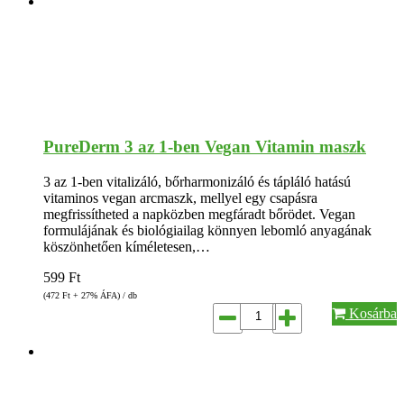
PureDerm 3 az 1-ben Vegan Vitamin maszk
3 az 1-ben vitalizáló, bőrharmonizáló és tápláló hatású
vitaminos vegan arcmaszk, mellyel egy csapásra
megfrissítheted a napközben megfáradt bőrödet. Vegan
formulájának és biológiailag könnyen lebomló anyagának
köszönhetően kíméletesen,…
599
Ft
(472
Ft
+ 27% ÁFA) / db
Kosárba