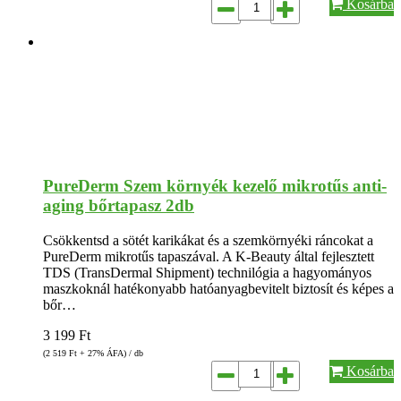
Kosárba
PureDerm Szem környék kezelő mikrotűs anti-
aging bőrtapasz 2db
Csökkentsd a sötét karikákat és a szemkörnyéki ráncokat a
PureDerm mikrotűs tapaszával. A K-Beauty által fejlesztett
TDS (TransDermal Shipment) technilógia a hagyományos
maszkoknál hatékonyabb hatóanyagbevitelt biztosít és képes a
bőr…
3 199
Ft
(2 519
Ft
+ 27% ÁFA) / db
Kosárba