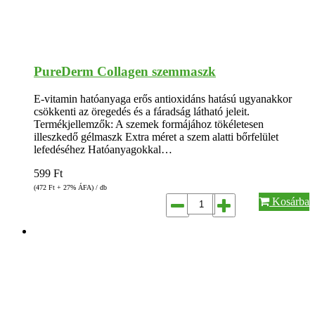
PureDerm Collagen szemmaszk
E-vitamin hatóanyaga erős antioxidáns hatású ugyanakkor
csökkenti az öregedés és a fáradság látható jeleit.
Termékjellemzők: A szemek formájához tökéletesen
illeszkedő gélmaszk Extra méret a szem alatti bőrfelület
lefedéséhez Hatóanyagokkal…
599
Ft
(472
Ft
+ 27% ÁFA) / db
Kosárba