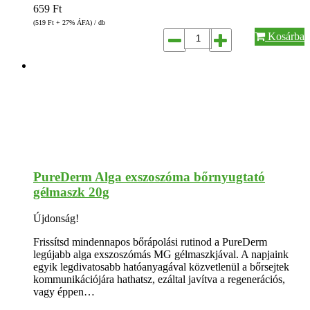
659
Ft
(519
Ft
+ 27% ÁFA) / db
Kosárba
PureDerm Alga exszoszóma bőrnyugtató
gélmaszk 20g
Újdonság!
Frissítsd mindennapos bőrápolási rutinod a PureDerm
legújabb alga exszoszómás MG gélmaszkjával. A napjaink
egyik legdivatosabb hatóanyagával közvetlenül a bőrsejtek
kommunikációjára hathatsz, ezáltal javítva a regenerációs,
vagy éppen…