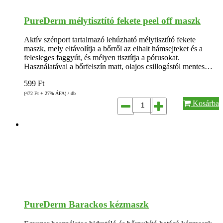
PureDerm mélytisztító fekete peel off maszk
Aktív szénport tartalmazó lehúzható mélytisztító fekete
maszk, mely eltávolítja a bőrről az elhalt hámsejteket és a
felesleges faggyút, és mélyen tisztítja a pórusokat.
Használatával a bőrfelszín matt, olajos csillogástól mentes…
599
Ft
(472
Ft
+ 27% ÁFA) / db
Kosárba
PureDerm Barackos kézmaszk