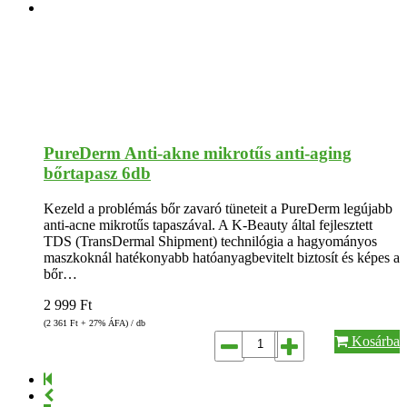
PureDerm Anti-akne mikrotűs anti-aging
bőrtapasz 6db
Kezeld a problémás bőr zavaró tüneteit a PureDerm legújabb
anti-acne mikrotűs tapaszával. A K-Beauty által fejlesztett
TDS (TransDermal Shipment) technilógia a hagyományos
maszkoknál hatékonyabb hatóanyagbevitelt biztosít és képes a
bőr…
2 999
Ft
(2 361
Ft
+ 27% ÁFA) / db
Kosárba