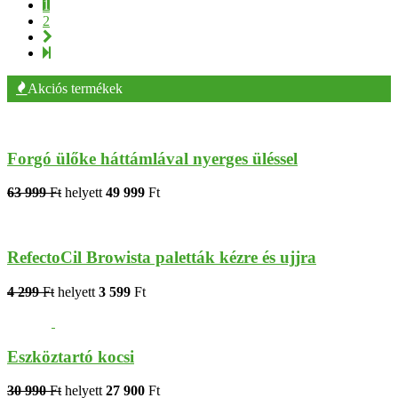
1
2
Akciós termékek
Forgó ülőke háttámlával nyerges üléssel
63 999
Ft
helyett
49 999
Ft
RefectoCil Browista paletták kézre és ujjra
4 299
Ft
helyett
3 599
Ft
Eszköztartó kocsi
30 990
Ft
helyett
27 900
Ft