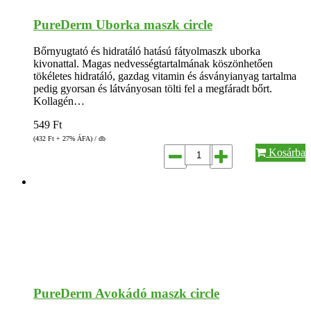
PureDerm Uborka maszk circle
Bőrnyugtató és hidratáló hatású fátyolmaszk uborka
kivonattal. Magas nedvességtartalmának köszönhetően
tökéletes hidratáló, gazdag vitamin és ásványianyag tartalma
pedig gyorsan és látványosan tölti fel a megfáradt bőrt.
Kollagén…
549
Ft
(432
Ft
+ 27% ÁFA) / db
Kosárba
PureDerm Avokádó maszk circle