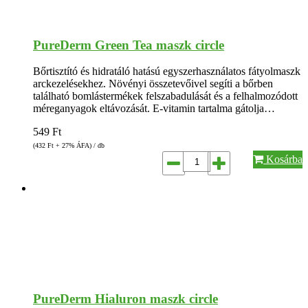
PureDerm Green Tea maszk circle
Bőrtisztító és hidratáló hatású egyszerhasználatos fátyolmaszk
arckezelésekhez. Növényi összetevőivel segíti a bőrben
található bomlástermékek felszabadulását és a felhalmozódott
méreganyagok eltávozását. E-vitamin tartalma gátolja…
549
Ft
(432
Ft
+ 27% ÁFA) / db
Kosárba
PureDerm Hialuron maszk circle