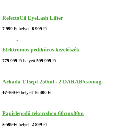
RefectoCil EyeLash Lifter
7 999
Ft
helyett
6 999
Ft
Elektromos pedikűrös kezelőszék
779 999
Ft
helyett
599 999
Ft
Arkada TTsept 250ml - 2 DARAB/csomag
17 100
Ft
helyett
16 400
Ft
Papírlepedő tekercsben 60cmx80m
3 599
Ft
helyett
2 899
Ft