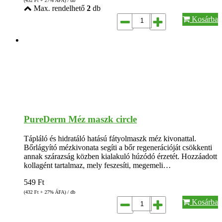
(432
Ft
+ 27% ÁFA) / db
Max. rendelhető
2
db
Kosárba
PureDerm Méz maszk circle
Tápláló és hidratáló hatású fátyolmaszk méz kivonattal.
Bőrlágyító mézkivonata segíti a bőr regenerációját csökkenti
annak szárazság közben kialakuló húzódó érzetét. Hozzáadott
kollagént tartalmaz, mely feszesíti, megemeli…
549
Ft
(432
Ft
+ 27% ÁFA) / db
Kosárba