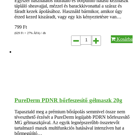
Egyszer használatos hidratáló és bőrpuhító hatású kézmaszk
tápláló sheavajjal, mézzel és barackkivonattal a száraz és
fáradt kezek ápolásához. Használd bármikor, amikor úgy
érzed kezed kiszáradt, vagy egy kis kényeztetésre van…
799
Ft
(629
Ft
+ 27% ÁFA) / db
Kosárba
PureDerm PDNR bőrfeszesítő gélmaszk 20g
Tapasztald meg a prémium bőrápolás semmivel össze nem
téveszthető érzését a PureDerm legújabb PDRN bőrfeszesítő
MG gélmaszkjával. Az egyik legnépszerűbb összetevőt
tartalmazó maszk multifunkciós hatásával intenzíven hat a
bőrmegújító…