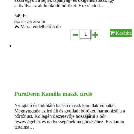
azzal együtt a sejtek tápanyag- és oxigénellátását, így
aktiválva az alulműködő bőröket. Hozzáadott…
549
Ft
(432
Ft
+ 27% ÁFA) / db
Max. rendelhető
5
db
Kosárba
PureDerm Kamilla maszk circle
Nyugtató és hidratáló hatású maszk kamillakivonattal.
Megnyugtatja az irritált és gyulladt bőröket, harmonizálja a
bőrtónust. Kollagén összetevője hozzájárul a bőr
feszességéhez és nedvességének megőrzéséhez. E-vitamin
tartalma…