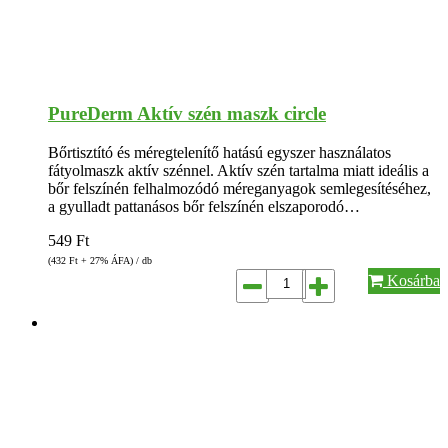
PureDerm Aktív szén maszk circle
Bőrtisztító és méregtelenítő hatású egyszer használatos
fátyolmaszk aktív szénnel. Aktív szén tartalma miatt ideális a
bőr felszínén felhalmozódó méreganyagok semlegesítéséhez,
a gyulladt pattanásos bőr felszínén elszaporodó…
549
Ft
(432
Ft
+ 27% ÁFA) / db
Kosárba