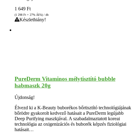
1 649
Ft
(1 298
Ft
+ 27% ÁFA) / db
Készlethiány!
PureDerm Vitaminos mélytisztító bubble
habmaszk 20g
Újdonság!
Élvezd ki a K-Beauty buborékos bőrtisztító technológiájának
bőrödre gyakorolt kedvező hatásait a PureDerm legújabb
Deep Purifying maszkjával. A szabadalmaztatott koreai
technológia az oxigenizációs és buborék képzés fiziológiai
hatásait…