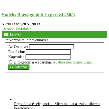
Staleks Bőrvágó olló Expert SE-50/3
5 790
Ft
helyett
5 190
Ft
További akcióink »
Hírlevél
Iratkozzon fel hírlevelünkre!
Az Ön neve:
Email cím:
Kapcsolat:
Elfogadom a webáruház
Adatkezelési Szabályzatát
.
Feliratkozás
Ergonómia és elegancia – Miért múlhat a szalon sikere a
kezelőágyon?