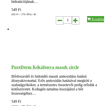
hidratációjának…
549
Ft
(432
Ft
+ 27% ÁFA) / db
Kosárba
PureDerm Kékáfonya maszk circle
Bőrfeszesítő és hidratáló maszk antioxidáns hatású
áfonyakivonattal. Erős antioxidán hatásával megköti a
szabadgyököket, a természetes összetevői pedig erősítik a
kötőszövetet. Kollagén tartalma hozzájárul a bőr
feszességéhez…
549
Ft