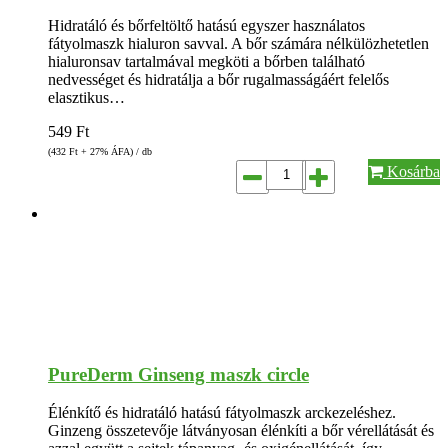
Hidratáló és bőrfeltöltő hatású egyszer használatos
fátyolmaszk hialuron savval. A bőr számára nélkülözhetetlen
hialuronsav tartalmával megköti a bőrben található
nedvességet és hidratálja a bőr rugalmasságáért felelős
elasztikus…
549
Ft
(432
Ft
+ 27% ÁFA) / db
Kosárba
PureDerm Ginseng maszk circle
Élénkítő és hidratáló hatású fátyolmaszk arckezeléshez.
Ginzeng összetevője látványosan élénkíti a bőr vérellátását és