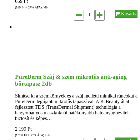
659
Ft
(519
Ft
+ 27% ÁFA) / db
Kosárba
PureDerm Száj & szem mikrotűs anti-aging
bőrtapasz 2db
Simítsd ki a szemkörnyék és a száj melletti mimikai ráncokat a
PureDerm legújabb mikrotűs tapaszával. A K-Beauty által
fejlesztett TDS (TransDermal Shipment) technilógia a
hagyományos maszkoknál hatékonyabb hatóanyagbevitelt
biztosít és képes…
2 199
Ft
(1 732
Ft
+ 27% ÁFA) / db