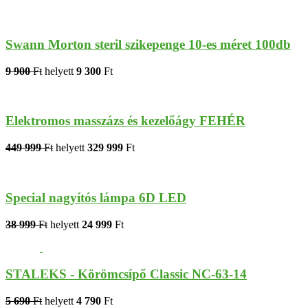
Swann Morton steril szikepenge 10-es méret 100db
9 900
Ft
helyett
9 300
Ft
Elektromos masszázs és kezelőágy FEHÉR
449 999
Ft
helyett
329 999
Ft
Special nagyítós lámpa 6D LED
38 999
Ft
helyett
24 999
Ft
STALEKS - Körömcsípő Classic NC-63-14
5 690
Ft
helyett
4 790
Ft