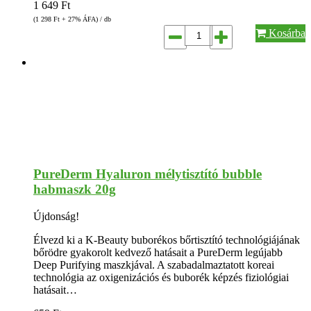
1 649
Ft
(1 298
Ft
+ 27% ÁFA) / db
Kosárba
PureDerm Hyaluron mélytisztító bubble
habmaszk 20g
Újdonság!
Élvezd ki a K-Beauty buborékos bőrtisztító technológiájának
bőrödre gyakorolt kedvező hatásait a PureDerm legújabb
Deep Purifying maszkjával. A szabadalmaztatott koreai
technológia az oxigenizációs és buborék képzés fiziológiai
hatásait…