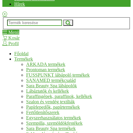
Hírek
Menü
Kosár
Profil
Főoldal
Termékek
ARKADA termékek
Prontoman termékek
FUSSPUNKT lábápoló termékek
SANAMED termékcsalád
Sara Beauty Spa lábápolók
Lábáztatók és kellékek
Paraffingépek, paraffinok, kellékek
Szalon és vendég textíliák
Papírlepedők, papírtermékek
Fertőtlenítőszerek
Egyszerhasználatos termékek
Szempilla, szemöldökfestékek
Sara Beauty Spa termékek