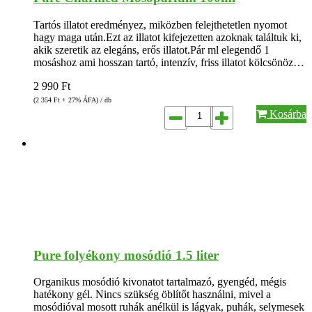
Tartós illatot eredményez, miközben felejthetetlen nyomot
hagy maga után.Ezt az illatot kifejezetten azoknak találtuk ki,
akik szeretik az elegáns, erős illatot.Pár ml elegendő 1
mosáshoz ami hosszan tartó, intenzív, friss illatot kölcsönöz…
2 990
Ft
(2 354
Ft
+ 27% ÁFA) / db
Kosárba
Pure folyékony mosódió 1.5 liter
Organikus mosódió kivonatot tartalmazó, gyengéd, mégis
hatékony gél. Nincs szükség öblítőt használni, mivel a
mosódióval mosott ruhák anélkül is lágyak, puhák, selymesek