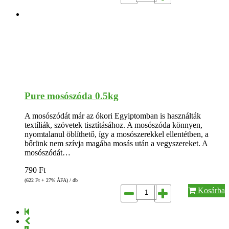
Pure mosószóda 0.5kg
A mosószódát már az ókori Egyiptomban is használták
textíliák, szövetek tisztításához. A mosószóda könnyen,
nyomtalanul öblíthető, így a mosószerekkel ellentétben, a
bőrünk nem szívja magába mosás után a vegyszereket. A
mosószódát…
790
Ft
(622
Ft
+ 27% ÁFA) / db
Kosárba