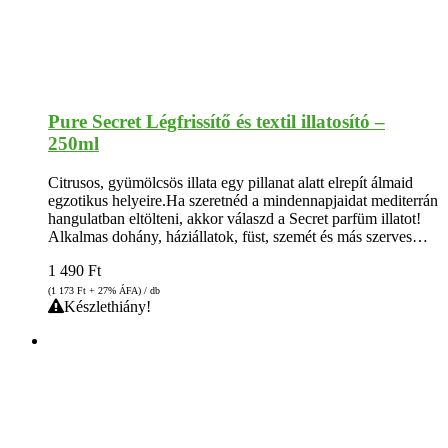
Pure Secret Légfrissítő és textil illatosító –
250ml
Citrusos, gyümölcsös illata egy pillanat alatt elrepít álmaid
egzotikus helyeire.Ha szeretnéd a mindennapjaidat mediterrán
hangulatban eltölteni, akkor válaszd a Secret parfüm illatot!
Alkalmas dohány, háziállatok, füst, szemét és más szerves…
1 490
Ft
(1 173
Ft
+ 27% ÁFA) / db
Készlethiány!