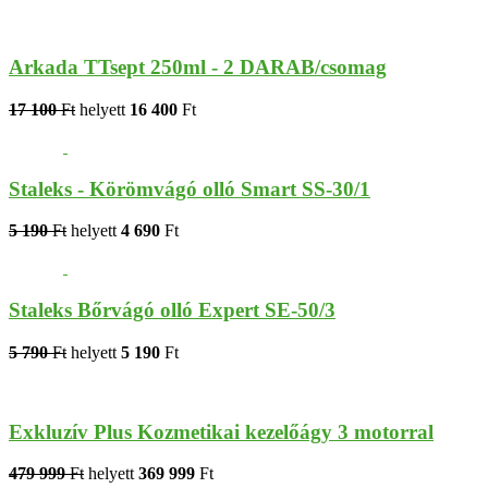
Arkada TTsept 250ml - 2 DARAB/csomag
17 100
Ft
helyett
16 400
Ft
Staleks - Körömvágó olló Smart SS-30/1
5 190
Ft
helyett
4 690
Ft
Staleks Bőrvágó olló Expert SE-50/3
5 790
Ft
helyett
5 190
Ft
Exkluzív Plus Kozmetikai kezelőágy 3 motorral
479 999
Ft
helyett
369 999
Ft