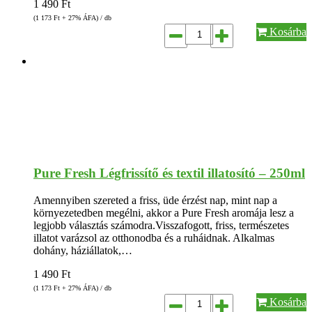
1 490
Ft
(1 173
Ft
+ 27% ÁFA) / db
Kosárba
Pure Fresh Légfrissítő és textil illatosító – 250ml
Amennyiben szereted a friss, üde érzést nap, mint nap a
környezetedben megélni, akkor a Pure Fresh aromája lesz a
legjobb választás számodra.Visszafogott, friss, természetes
illatot varázsol az otthonodba és a ruháidnak. Alkalmas
dohány, háziállatok,…
1 490
Ft
(1 173
Ft
+ 27% ÁFA) / db
Kosárba