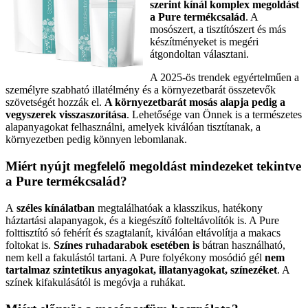
szerint kínál komplex megoldást
a Pure termékcsalád
. A
mosószert, a tisztítószert és más
készítményeket is megéri
átgondoltan választani.
A 2025-ös trendek egyértelműen a
személyre szabható illatélmény és a környezetbarát összetevők
szövetségét hozzák el.
A környezetbarát mosás alapja pedig a
vegyszerek visszaszorítása
. Lehetősége van Önnek is a természetes
alapanyagokat felhasználni, amelyek kiválóan tisztítanak, a
környezetben pedig könnyen lebomlanak.
Miért nyújt megfelelő megoldást mindezeket tekintve
a Pure termékcsalád?
A
széles kínálatban
megtalálhatóak a klasszikus, hatékony
háztartási alapanyagok, és a kiegészítő folteltávolítók is. A Pure
folttisztító só fehérít és szagtalanít, kiválóan eltávolítja a makacs
foltokat is.
Színes ruhadarabok esetében is
bátran használható,
nem kell a fakulástól tartani. A Pure folyékony mosódió gél
nem
tartalmaz szintetikus anyagokat, illatanyagokat, színezéket
. A
színek kifakulásától is megóvja a ruhákat.