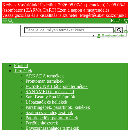
Kedves Vásárlóink! Üzletünk 2026.08.07-én (pénteken) és 08.08-án
(szombaton) ZÁRVA TART! Ezen a napon a megrendelés
visszaigazolása és a kiszállítás is szünetel! Megértésüket köszönjük!
Kosár
Bejelentkezés
Regisztráció
Főoldal
Termékek
ARKADA termékek
Prontoman termékek
FUSSPUNKT lábápoló termékek
SANAMED termékcsalád
Sara Beauty Spa lábápolók
Lábáztatók és kellékek
Paraffingépek, paraffinok, kellékek
Szalon és vendég textíliák
Papírlepedők, papírtermékek
Fertőtlenítőszerek
Egyszerhasználatos termékek