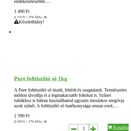
emlékezetesebbé.…
1 490
Ft
(1 173
Ft
+ 27% ÁFA) / db
Készlethiány!
Pure folttisztító só 1kg
A Pure folttisztító só tisztít, fehérít és szagtalanít. Természetes
módon távolítja el a legmakacsabb foltokat is. Színes
ruhákhoz is bátran használhatod ugyanis mosáskor megóvja
azok színét. A folttisztító só hatékonysága onnan ered,…
2 590
Ft
(2 039
Ft
+ 27% ÁFA) / db
Kosárba