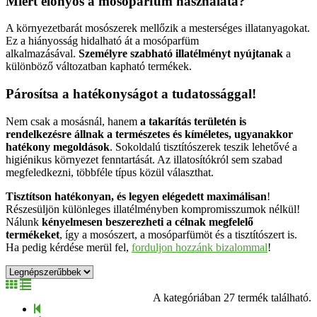
Miért előnyös a mosóparfüm használata?
A környezetbarát mosószerek mellőzik a mesterséges illatanyagokat.
Ez a hiányosság hidalható át a mosóparfüm
alkalmazásával.
Személyre szabható illatélményt nyújtanak
a
különböző változatban kapható termékek.
Párosítsa a hatékonyságot a tudatossággal!
Nem csak a mosásnál, hanem
a takarítás területén is
rendelkezésre állnak a természetes és kíméletes, ugyanakkor
hatékony megoldások
. Sokoldalú tisztítószerek teszik lehetővé a
higiénikus környezet fenntartását. Az illatosítókról sem szabad
megfeledkezni, többféle típus közül választhat.
Tisztítson hatékonyan, és legyen elégedett maximálisan
!
Részesüljön különleges illatélményben kompromisszumok nélkül!
Nálunk
kényelmesen beszerezheti a célnak megfelelő
termékeket
, így a mosószert, a mosóparfümöt és a tisztítószert is.
Ha pedig kérdése merül fel,
forduljon hozzánk bizalommal
!
A kategóriában 27 termék található.