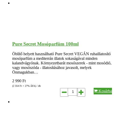
Pure Secret Mosóparfüm 100ml
Öblítő helyett használható Pure Secret VEGÁN ruhaillatosító
mosóparfüm a mediterrán illatok sokaságával minden
kalandvágyónak. Környezetbarát mosószerek - mint mosódió,
vagy mosószóda - illatosításához javasolt, melyek
Önmagukban…
2 990
Ft
(2 354
Ft
+ 27% ÁFA) / db
Kosárba