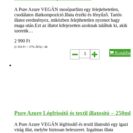
A Pure Azure VEGÁN mosóparfüm egy felejtehetetlen,
csodálatos illatkompozíció.Illata érzéki és fényűző. Tartós
illatot eredményez, miközben felejthetetlen nyomot hagy
maga után.Ezt az illatot kifejezetten azoknak találtuk ki, akik
szeretik…
2 990
Ft
(2 354
Ft
+ 27% ÁFA) / db
Kosárba
Pure Azure Légfrissítő és textil illatosító – 250ml
A Pure Azure VEGÁN légfrissítő és textil illatosító egy igazi
virág illat, melybe biztosan beleszeret. Izgalmas illata