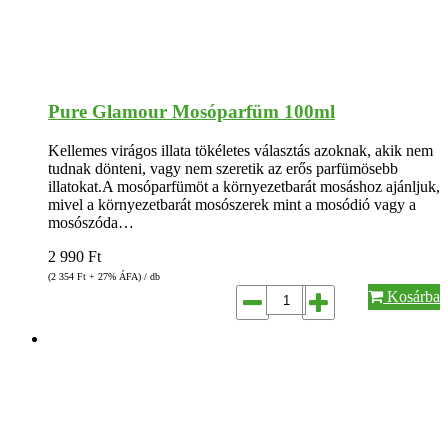
Pure Glamour Mosóparfüm 100ml
Kellemes virágos illata tökéletes választás azoknak, akik nem
tudnak dönteni, vagy nem szeretik az erős parfümösebb
illatokat.A mosóparfümöt a környezetbarát mosáshoz ajánljuk,
mivel a környezetbarát mosószerek mint a mosódió vagy a
mosószóda…
2 990
Ft
(2 354
Ft
+ 27% ÁFA) / db
Kosárba