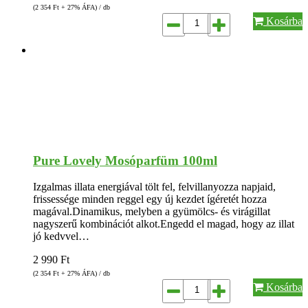
(2 354
Ft
+ 27% ÁFA) / db
Kosárba
Pure Lovely Mosóparfüm 100ml
Izgalmas illata energiával tölt fel, felvillanyozza napjaid,
frissessége minden reggel egy új kezdet ígéretét hozza
magával.Dinamikus, melyben a gyümölcs- és virágillat
nagyszerű kombinációt alkot.Engedd el magad, hogy az illat
jó kedvvel…
2 990
Ft
(2 354
Ft
+ 27% ÁFA) / db
Kosárba