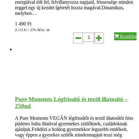
energiával tölt fel, felvillanyozza napjaid, frissessége minden
reggel egy új kezdet ígéretét hozza magával.Dinamikus,
melyben…
1 490
Ft
(1 173
Ft
+ 27% ÁFA) / db
Kosárba
Pure Moments Légfrissítő és textil illatosító –
250ml
A Pure Moments VEGÁN légfrissítőt és textil illatosítót friss
púderes baba illatával gyermekes szülőknek, családoknak
ajánljuk.Felidézi a boldog gyermekkor legszebb emlékeit,
vagy éppen a gyerekes szülők mindennapjait teszi még