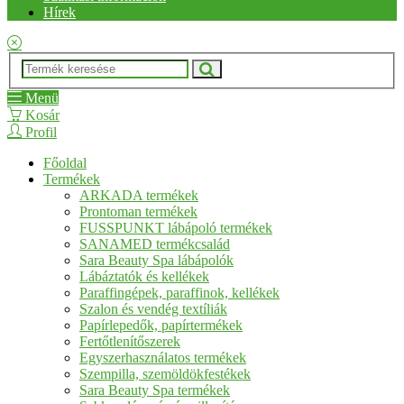
Hírek
Menü
Kosár
Profil
Főoldal
Termékek
ARKADA termékek
Prontoman termékek
FUSSPUNKT lábápoló termékek
SANAMED termékcsalád
Sara Beauty Spa lábápolók
Lábáztatók és kellékek
Paraffingépek, paraffinok, kellékek
Szalon és vendég textíliák
Papírlepedők, papírtermékek
Fertőtlenítőszerek
Egyszerhasználatos termékek
Szempilla, szemöldökfestékek
Sara Beauty Spa termékek