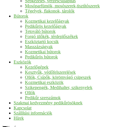
Sebkezelés, vérzéscsillapítás
Mosóparfümök, mosószerek,tisztítószerek
Tégelyek, flakonok, tárolók
Bútorok
Kozmetikai kezelőágyak
Pedikűrös kezelőágyak
Tetováló bútorok
Forgó ülőkék, térdeplőszékek
Eszköztartó kocsik
Masszázságyak
Kozmetikai bútorok
Pedikűrös bútorok
Eszközök
Kezelőgépek
Kesztyűk, védőfelszerelések
Ollók, Csípők, körömvágó csipeszek
Kozmetikai eszközök
Szikepengék, Medihalter, szikenyelek
Ollók
Pedikűr szerszámok
Szakmai kedvezmény pedikűrösöknek
Kapcsolat
Szállítási információk
Hírek