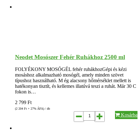
Neodet Mosószer Fehér Ruhákhoz 2500 ml
FOLYÉKONY MOSÓGÉL fehér ruhákhozGépi és kézi
mosáshoz alkalmazható mosógél, amely minden szövet
típushoz használható. M ég alacsony hőmérséklet mellett is
hatékonyan tisztít, és kellemes illatúvá teszi a ruhát. Már 30 C
fokon is…
2 799
Ft
(2 204
Ft
+ 27% ÁFA) / db
Kosárba