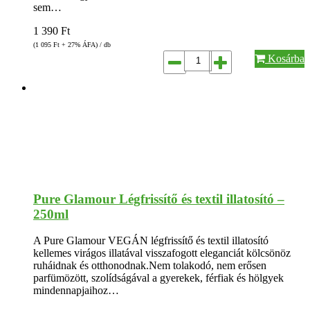
sem…
1 390
Ft
(1 095
Ft
+ 27% ÁFA) / db
Kosárba
Pure Glamour Légfrissítő és textil illatosító –
250ml
A Pure Glamour VEGÁN légfrissítő és textil illatosító
kellemes virágos illatával visszafogott eleganciát kölcsönöz
ruháidnak és otthonodnak.Nem tolakodó, nem erősen
parfümözött, szolídságával a gyerekek, férfiak és hölgyek
mindennapjaihoz…