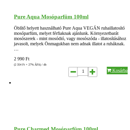
Pure Aqua Mosóparfüm 100ml
Öblítő helyett használható Pure Aqua VEGÁN ruhaillatosító
mosóparfüm, melyet férfiaknak ajánlunk. Környezetbarát
mosószerek - mint mosódió, vagy mosószóda - illatosításához
javasolt, melyek Önmagukban nem adnak illatot a ruháknak.
…
2 990
Ft
(2 354
Ft
+ 27% ÁFA) / db
Kosárba
Pure Charmed Mosóparfüm 100ml