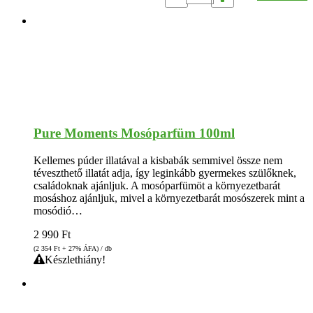
Pure Moments Mosóparfüm 100ml
Kellemes púder illatával a kisbabák semmivel össze nem
téveszthető illatát adja, így leginkább gyermekes szülőknek,
családoknak ajánljuk. A mosóparfümöt a környezetbarát
mosáshoz ajánljuk, mivel a környezetbarát mosószerek mint a
mosódió…
2 990
Ft
(2 354
Ft
+ 27% ÁFA) / db
Készlethiány!