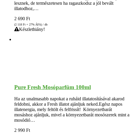
lesznek, de természetesen ha ragaszkodsz a jól bevált
illatodhoz,…
2 690
Ft
(2 118
Ft
+ 27% ÁFA) / db
Készlethiány!
Pure Fresh Mosóparfüm 100ml
Ha az unalmasabb napokat a ruháid illatatosításával akarod
feldobni, akkor a Fresh illatot ajánljuk neked.Egész napos
illatenergia, mely feltölt és felfrissít! Környezetbarát
mosáshoz ajánljuk, mivel a környezetbarát mosószerek mint a
mosódió…
2 990
Ft