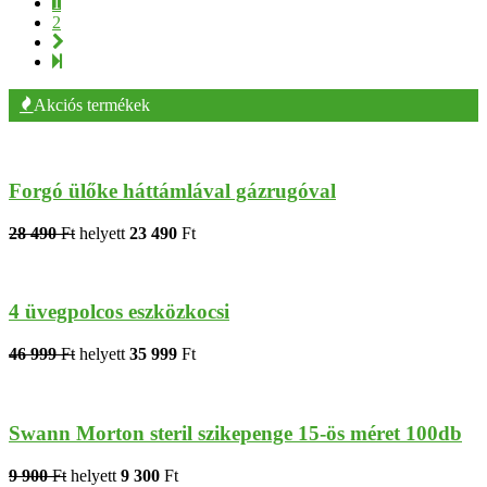
1
2
Akciós termékek
Forgó ülőke háttámlával gázrugóval
28 490
Ft
helyett
23 490
Ft
4 üvegpolcos eszközkocsi
46 999
Ft
helyett
35 999
Ft
Swann Morton steril szikepenge 15-ös méret 100db
9 900
Ft
helyett
9 300
Ft