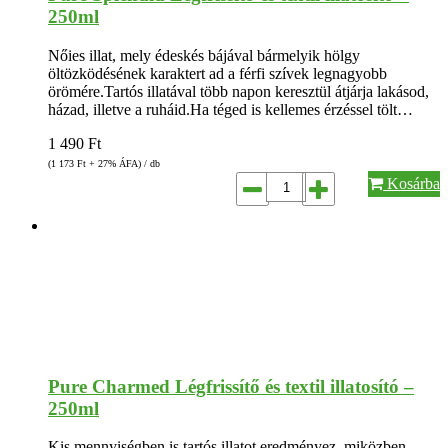
250ml
Nőies illat, mely édeskés bájával bármelyik hölgy
öltözködésének karaktert ad a férfi szívek legnagyobb
örömére.Tartós illatával több napon keresztül átjárja lakásod,
házad, illetve a ruháid.Ha téged is kellemes érzéssel tölt…
1 490
Ft
(1 173
Ft
+ 27% ÁFA) / db
Kosárba
Pure Charmed Légfrissítő és textil illatosító –
250ml
Kis mennyiségben is tartós illatot eredményez, miközben