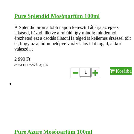
Pure Splendid Mosóparfüm 100ml
A Splendid aroma több napon keresztül átjárja az egész
lakásod, házad, illetve a ruháid, így mindig mindenhol
érezheted ezt a csodás illatot.Ha téged is kellemes érzéssel tölt
el, hogy az ajtódon belépve varázslatos illat fogad, akkor
válaszd…
2 990
Ft
(2 354
Ft
+ 27% ÁFA) / db
Kosárba
Pure Azure Mosóparfüm 100ml