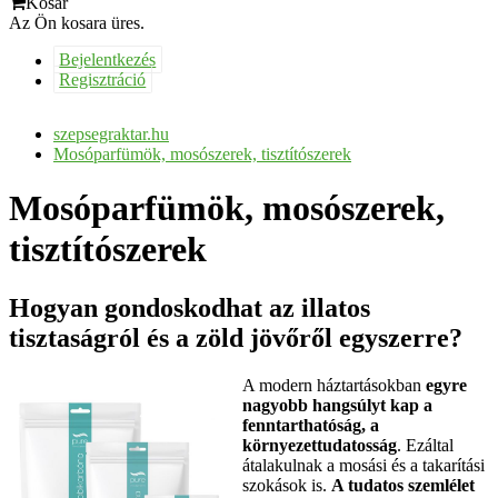
Kosár
Az Ön kosara üres.
Bejelentkezés
Regisztráció
szepsegraktar.hu
Mosóparfümök, mosószerek, tisztítószerek
Mosóparfümök, mosószerek,
tisztítószerek
Hogyan gondoskodhat az illatos
tisztaságról és a zöld jövőről egyszerre?
A modern háztartásokban
egyre
nagyobb hangsúlyt kap a
fenntarthatóság, a
környezettudatosság
. Ezáltal
átalakulnak a mosási és a takarítási
szokások is.
A tudatos szemlélet