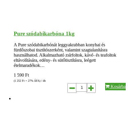
Pure szódabikarbóna 1kg
A Pure szódabikarbónát leggyakrabban konyhai és
fürdőszobai tisztítószerként, valamint szagtalanításra
használhatod. Alkalmazható zsírfoltok, kávé- és teafoltok
eltávolítására, edény- és sütőtisztításra, leégett
ételmaradékok…
1 590
Ft
(1 252
Ft
+ 27% ÁFA) / db
Kosárba