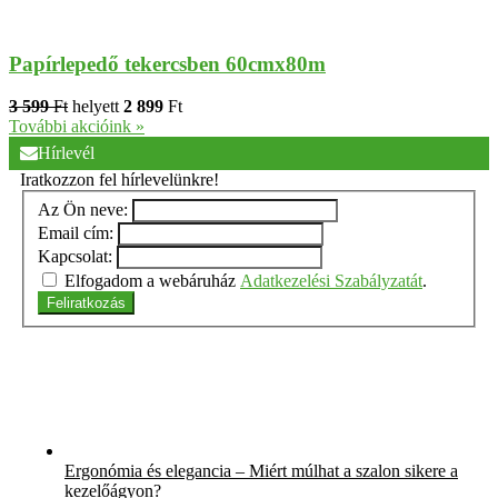
Papírlepedő tekercsben 60cmx80m
3 599
Ft
helyett
2 899
Ft
További akcióink »
Hírlevél
Iratkozzon fel hírlevelünkre!
Az Ön neve:
Email cím:
Kapcsolat:
Elfogadom a webáruház
Adatkezelési Szabályzatát
.
Feliratkozás
Ergonómia és elegancia – Miért múlhat a szalon sikere a
kezelőágyon?