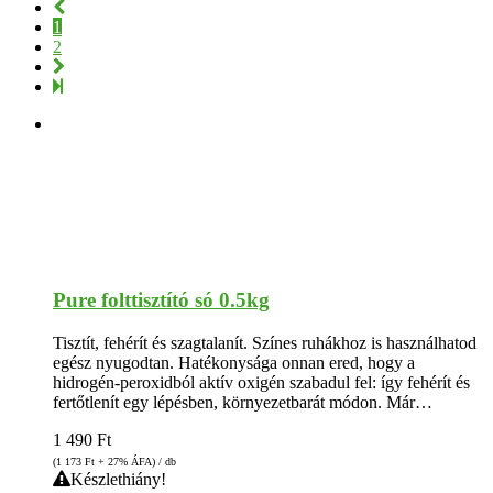
1
2
Pure folttisztító só 0.5kg
Tisztít, fehérít és szagtalanít. Színes ruhákhoz is használhatod
egész nyugodtan. Hatékonysága onnan ered, hogy a
hidrogén-peroxidból aktív oxigén szabadul fel: így fehérít és
fertőtlenít egy lépésben, környezetbarát módon. Már…
1 490
Ft
(1 173
Ft
+ 27% ÁFA) / db
Készlethiány!