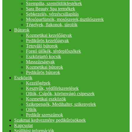
Szempilla, szemöldökfestékek
Sara Beauty Spa termékek
Sebkezelés, vérzéscsillapítás
Mosóparfümök, mosószerek,tisztítószerek
Tégelyek, flakonok, tárolók
Bútorok
Kozmetikai kezelőágyak
Pedikűrös kezelőágyak
Tetováló bútorok
Forgó ülőkék, térdeplőszékek
Eszköztartó kocsik
Masszázságyak
Kozmetikai bútorok
Pedikűrös bútorok
Eszközök
Kezelőgépek
Kesztyűk, védőfelszerelések
Ollók, Csípők, körömvágó csipeszek
Kozmetikai eszközök
Szikepengék, Medihalter, szikenyelek
Ollók
Pedikűr szerszámok
Szakmai kedvezmény pedikűrösöknek
Kapcsolat
Szállítási információk