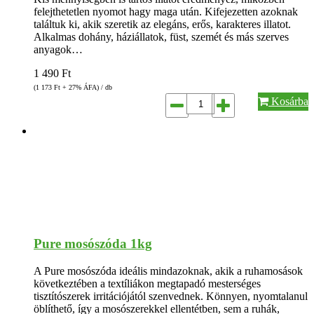
felejthetetlen nyomot hagy maga után. Kifejezetten azoknak
találtuk ki, akik szeretik az elegáns, erős, karakteres illatot.
Alkalmas dohány, háziállatok, füst, szemét és más szerves
anyagok…
1 490
Ft
(1 173
Ft
+ 27% ÁFA) / db
Kosárba
Pure mosószóda 1kg
A Pure mosószóda ideális mindazoknak, akik a ruhamosások
következtében a textíliákon megtapadó mesterséges
tisztítószerek irritációjától szenvednek. Könnyen, nyomtalanul
öblíthető, így a mosószerekkel ellentétben, sem a ruhák,