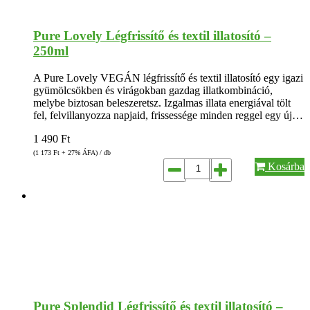
Pure Lovely Légfrissítő és textil illatosító –
250ml
A Pure Lovely VEGÁN légfrissítő és textil illatosító egy igazi
gyümölcsökben és virágokban gazdag illatkombináció,
melybe biztosan beleszeretsz. Izgalmas illata energiával tölt
fel, felvillanyozza napjaid, frissessége minden reggel egy új…
1 490
Ft
(1 173
Ft
+ 27% ÁFA) / db
Kosárba
Pure Splendid Légfrissítő és textil illatosító –