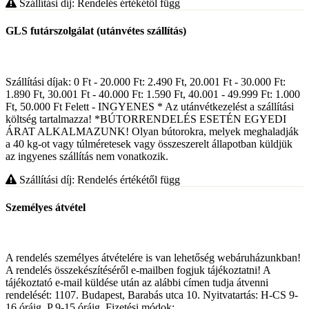
Szállítási díj: Rendelés értékétől függ
GLS futárszolgálat (utánvétes szállítás)
Szállítási díjak: 0 Ft - 20.000 Ft: 2.490 Ft, 20.001 Ft - 30.000 Ft:
1.890 Ft, 30.001 Ft - 40.000 Ft: 1.590 Ft, 40.001 - 49.999 Ft: 1.000
Ft, 50.000 Ft Felett - INGYENES * Az utánvétkezelést a szállítási
költség tartalmazza! *BÚTORRENDELÉS ESETÉN EGYEDI
ÁRAT ALKALMAZUNK! Olyan bútorokra, melyek meghaladják
a 40 kg-ot vagy túlméretesek vagy összeszerelt állapotban küldjük
az ingyenes szállítás nem vonatkozik.
Szállítási díj: Rendelés értékétől függ
Személyes átvétel
A rendelés személyes átvételére is van lehetőség webáruházunkban!
A rendelés összekészítéséről e-mailben fogjuk tájékoztatni! A
tájékoztató e-mail küldése után az alábbi címen tudja átvenni
rendelését: 1107. Budapest, Barabás utca 10. Nyitvatartás: H-CS 9-
16 óráig, P 9-15 óráig. Fizetési módok: