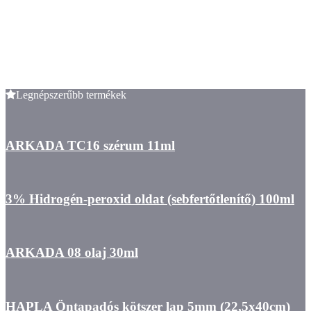
Legnépszerűbb termékek
ARKADA TC16 szérum 11ml
3% Hidrogén-peroxid oldat (sebfertőtlenítő) 100ml
ARKADA 08 olaj 30ml
HAPLA Öntapadós kötszer lap 5mm (22,5x40cm)