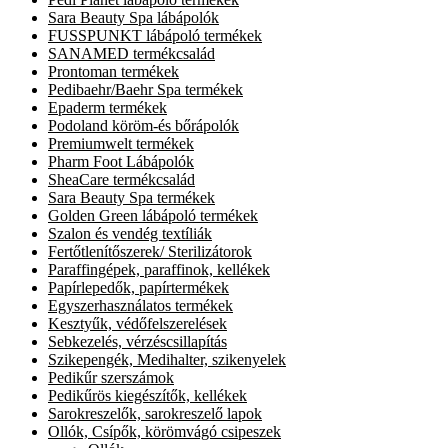
Sara Beauty Spa lábápolók
FUSSPUNKT lábápoló termékek
SANAMED termékcsalád
Prontoman termékek
Pedibaehr/Baehr Spa termékek
Epaderm termékek
Podoland köröm-és bőrápolók
Premiumwelt termékek
Pharm Foot Lábápolók
SheaCare termékcsalád
Sara Beauty Spa termékek
Golden Green lábápoló termékek
Szalon és vendég textíliák
Fertőtlenítőszerek/ Sterilizátorok
Paraffingépek, paraffinok, kellékek
Papírlepedők, papírtermékek
Egyszerhasználatos termékek
Kesztyűk, védőfelszerelések
Sebkezelés, vérzéscsillapítás
Szikepengék, Medihalter, szikenyelek
Pedikűr szerszámok
Pedikűrös kiegészítők, kellékek
Sarokreszelők, sarokreszelő lapok
Ollók, Csípők, körömvágó csipeszek