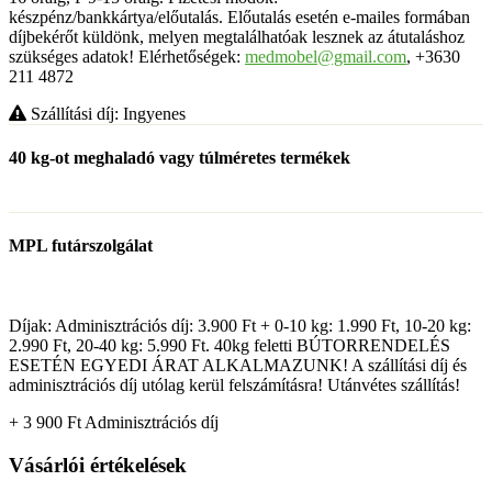
készpénz/bankkártya/előutalás. Előutalás esetén e-mailes formában
díjbekérőt küldönk, melyen megtalálhatóak lesznek az átutaláshoz
szükséges adatok! Elérhetőségek:
medmobel@gmail.com
, +3630
211 4872
Szállítási díj: Ingyenes
40 kg-ot meghaladó vagy túlméretes termékek
MPL futárszolgálat
Díjak: Adminisztrációs díj: 3.900 Ft + 0-10 kg: 1.990 Ft, 10-20 kg:
2.990 Ft, 20-40 kg: 5.990 Ft. 40kg feletti BÚTORRENDELÉS
ESETÉN EGYEDI ÁRAT ALKALMAZUNK! A szállítási díj és
adminisztrációs díj utólag kerül felszámításra! Utánvétes szállítás!
+ 3 900
Ft
Adminisztrációs díj
Vásárlói értékelések