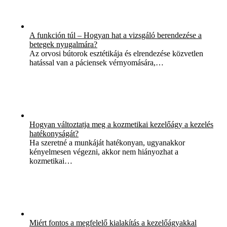
A funkción túl – Hogyan hat a vizsgáló berendezése a
betegek nyugalmára?
Az orvosi bútorok esztétikája és elrendezése közvetlen
hatással van a páciensek vérnyomására,…
Hogyan változtatja meg a kozmetikai kezelőágy a kezelés
hatékonyságát?
Ha szeretné a munkáját hatékonyan, ugyanakkor
kényelmesen végezni, akkor nem hiányozhat a
kozmetikai…
Miért fontos a megfelelő kialakítás a kezelőágyakkal