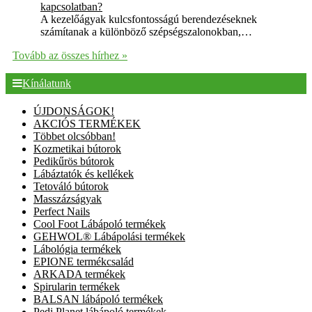
kapcsolatban?
A kezelőágyak kulcsfontosságú berendezéseknek
számítanak a különböző szépségszalonokban,…
Tovább az összes hírhez »
Kínálatunk
ÚJDONSÁGOK!
AKCIÓS TERMÉKEK
Többet olcsóbban!
Kozmetikai bútorok
Pedikűrös bútorok
Lábáztatók és kellékek
Tetováló bútorok
Masszázságyak
Perfect Nails
Cool Foot Lábápoló termékek
GEHWOL® Lábápolási termékek
Lábológia termékek
EPIONE termékcsalád
ARKADA termékek
Spirularin termékek
BALSAN lábápoló termékek
Pedi Planet lábápoló termékek