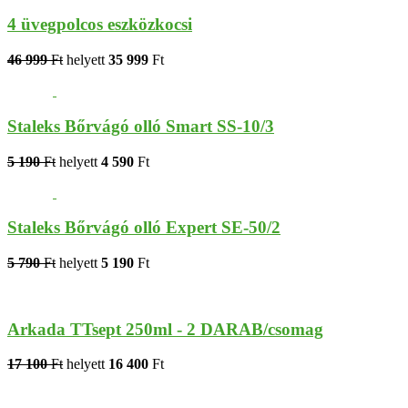
4 üvegpolcos eszközkocsi
46 999
Ft
helyett
35 999
Ft
Staleks Bőrvágó olló Smart SS-10/3
5 190
Ft
helyett
4 590
Ft
Staleks Bőrvágó olló Expert SE-50/2
5 790
Ft
helyett
5 190
Ft
Arkada TTsept 250ml - 2 DARAB/csomag
17 100
Ft
helyett
16 400
Ft