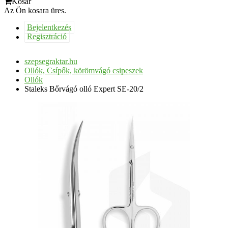
Kosár
Az Ön kosara üres.
Bejelentkezés
Regisztráció
szepsegraktar.hu
Ollók, Csípők, körömvágó csipeszek
Ollók
Staleks Bőrvágó olló Expert SE-20/2