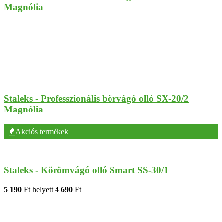
Magnólia
Staleks - Professzionális bőrvágó olló SX-20/2
Magnólia
Akciós termékek
Staleks - Körömvágó olló Smart SS-30/1
5 190
Ft
helyett
4 690
Ft