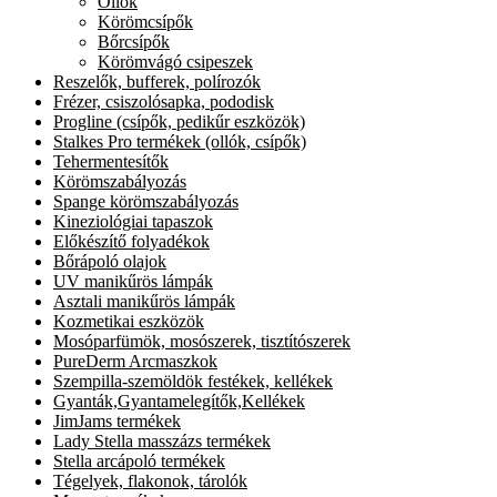
Ollók
Körömcsípők
Bőrcsípők
Körömvágó csipeszek
Reszelők, bufferek, polírozók
Frézer, csiszolósapka, pododisk
Progline (csípők, pedikűr eszközök)
Stalkes Pro termékek (ollók, csípők)
Tehermentesítők
Körömszabályozás
Spange körömszabályozás
Kineziológiai tapaszok
Előkészítő folyadékok
Bőrápoló olajok
UV manikűrös lámpák
Asztali manikűrös lámpák
Kozmetikai eszközök
Mosóparfümök, mosószerek, tisztítószerek
PureDerm Arcmaszkok
Szempilla-szemöldök festékek, kellékek
Gyanták,Gyantamelegítők,Kellékek
JimJams termékek
Lady Stella masszázs termékek
Stella arcápoló termékek
Tégelyek, flakonok, tárolók