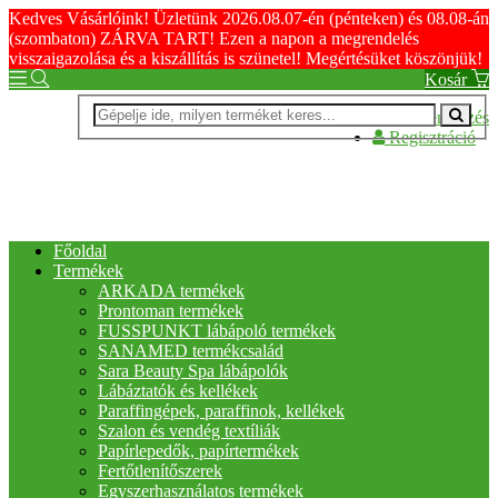
Kedves Vásárlóink! Üzletünk 2026.08.07-én (pénteken) és 08.08-án
(szombaton) ZÁRVA TART! Ezen a napon a megrendelés
visszaigazolása és a kiszállítás is szünetel! Megértésüket köszönjük!
Kosár
Bejelentkezés
Regisztráció
Főoldal
Termékek
ARKADA termékek
Prontoman termékek
FUSSPUNKT lábápoló termékek
SANAMED termékcsalád
Sara Beauty Spa lábápolók
Lábáztatók és kellékek
Paraffingépek, paraffinok, kellékek
Szalon és vendég textíliák
Papírlepedők, papírtermékek
Fertőtlenítőszerek
Egyszerhasználatos termékek