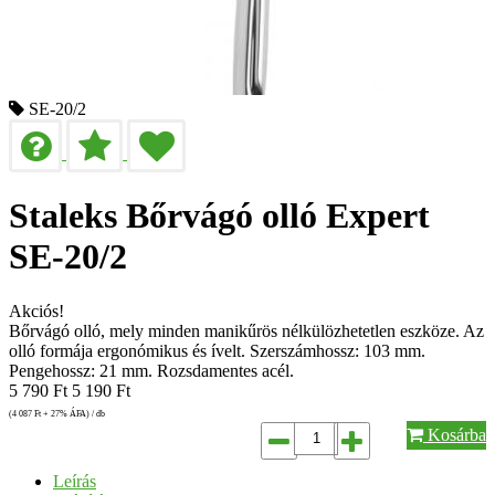
SE-20/2
Staleks Bőrvágó olló Expert
SE-20/2
Akciós!
Bőrvágó olló, mely minden manikűrös nélkülözhetetlen eszköze. Az
olló formája ergonómikus és ívelt. Szerszámhossz: 103 mm.
Pengehossz: 21 mm. Rozsdamentes acél.
5 790
Ft
5 190
Ft
(4 087
Ft
+ 27% ÁFA) / db
Kosárba
Leírás