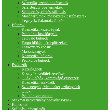
Szempilla, szemöldökfestékek
Sara Beauty Spa termékek
Sebkezelés, vérzéscsillapítás
Mosóparfümök, mosószerek,tisztítószerek
Tégelyek, flakonok, tárolók
Bútorok
Kozmetikai kezelőágyak
Pedikűrös kezelőágyak
Tetováló bútorok
Forgó ülőkék, térdeplőszékek
Eszköztartó kocsik
Masszázságyak
Kozmetikai bútorok
Pedikűrös bútorok
Eszközök
Kezelőgépek
Kesztyűk, védőfelszerelések
Ollók, Csípők, körömvágó csipeszek
Kozmetikai eszközök
Szikepengék, Medihalter, szikenyelek
Ollók
Pedikűr szerszámok
Szakmai kedvezmény pedikűrösöknek
Kapcsolat
Szállítási információk