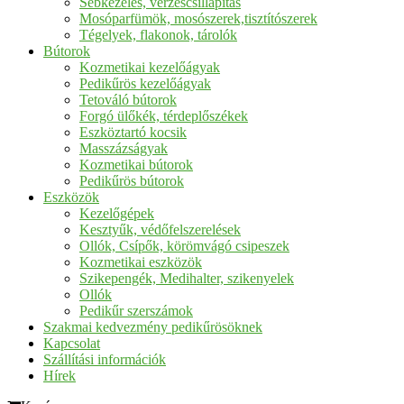
Sebkezelés, vérzéscsillapítás
Mosóparfümök, mosószerek,tisztítószerek
Tégelyek, flakonok, tárolók
Bútorok
Kozmetikai kezelőágyak
Pedikűrös kezelőágyak
Tetováló bútorok
Forgó ülőkék, térdeplőszékek
Eszköztartó kocsik
Masszázságyak
Kozmetikai bútorok
Pedikűrös bútorok
Eszközök
Kezelőgépek
Kesztyűk, védőfelszerelések
Ollók, Csípők, körömvágó csipeszek
Kozmetikai eszközök
Szikepengék, Medihalter, szikenyelek
Ollók
Pedikűr szerszámok
Szakmai kedvezmény pedikűrösöknek
Kapcsolat
Szállítási információk
Hírek