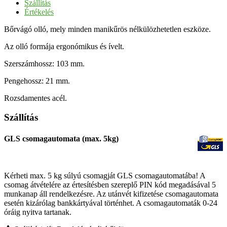
Szállítás
Értékelés
Bőrvágó olló, mely minden manikűrös nélkülözhetetlen eszköze.
Az olló formája ergonómikus és ívelt.
Szerszámhossz: 103 mm.
Pengehossz: 21 mm.
Rozsdamentes acél.
Szállítás
GLS csomagautomata (max. 5kg)
Kérheti max. 5 kg súlyú csomagját GLS csomagautomatába! A
csomag átvételére az értesítésben szereplő PIN kód megadásával 5
munkanap áll rendelkezésre. Az utánvét kifizetése csomagautomata
esetén kizárólag bankkártyával történhet. A csomagautomaták 0-24
óráig nyitva tartanak.