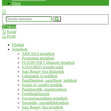
Hírek
Menü
Kosár
Profil
Főoldal
Termékek
ARKADA termékek
Prontoman termékek
FUSSPUNKT lábápoló termékek
SANAMED termékcsalád
Sara Beauty Spa lábápolók
Lábáztatók és kellékek
Paraffingépek, paraffinok, kellékek
Szalon és vendég textíliák
Papírlepedők, papírtermékek
Fertőtlenítőszerek
Egyszerhasználatos termékek
Szempilla, szemöldökfestékek
Sara Beauty Spa termékek