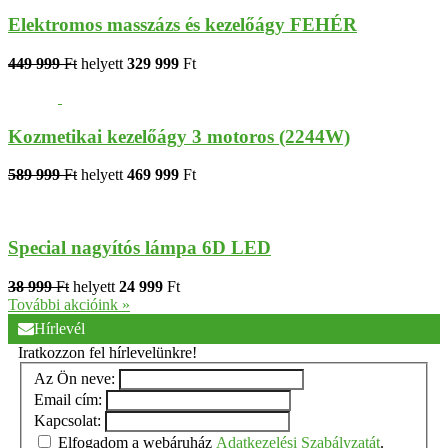
Elektromos masszázs és kezelőágy FEHÉR
449 999
Ft
helyett
329 999
Ft
Kozmetikai kezelőágy 3 motoros (2244W)
589 999
Ft
helyett
469 999
Ft
Special nagyítós lámpa 6D LED
38 999
Ft
helyett
24 999
Ft
További akcióink »
Hírlevél
Iratkozzon fel hírlevelünkre!
Az Ön neve:
Email cím:
Kapcsolat:
Elfogadom a webáruház
Adatkezelési Szabályzatát
.