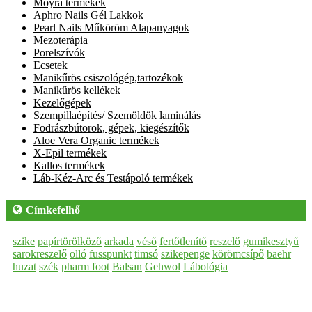
Moyra termékek
Aphro Nails Gél Lakkok
Pearl Nails Műköröm Alapanyagok
Mezoterápia
Porelszívók
Ecsetek
Manikűrös csiszológép,tartozékok
Manikűrös kellékek
Kezelőgépek
Szempillaépítés/ Szemöldök laminálás
Fodrászbútorok, gépek, kiegészítők
Aloe Vera Organic termékek
X-Epil termékek
Kallos termékek
Láb-Kéz-Arc és Testápoló termékek
Címkefelhő
szike
papírtörölköző
arkada
véső
fertőtlenítő
reszelő
gumikesztyű
sarokreszelő
olló
fusspunkt
timsó
szikepenge
körömcsípő
baehr
huzat
szék
pharm foot
Balsan
Gehwol
Lábológia