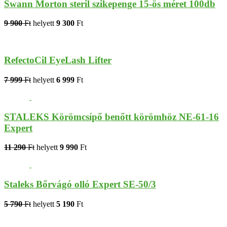
Swann Morton steril szikepenge 15-ös méret 100db
9 900
Ft
helyett
9 300
Ft
RefectoCil EyeLash Lifter
7 999
Ft
helyett
6 999
Ft
STALEKS Körömcsípő benőtt körömhöz NE-61-16
Expert
11 290
Ft
helyett
9 990
Ft
Staleks Bőrvágó olló Expert SE-50/3
5 790
Ft
helyett
5 190
Ft