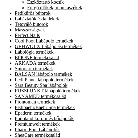
Eszköztartó kocsik
Forgó ülőkék, munkaszékek
Pedikűrös bútorok
Lábáztatók és kellékek
Tetováló bútorok
Masszázságyak
Perfect Nails
Cool Foot Lábápoló termékek
GEHWOL® Lábápolási termékek
Lábológia termékek
EPIONE termékcsalád
ARKADA termékek
Spirularin termékek
BALSAN lábápoló termékek
Pedi Planet lábápoló termékek
Sara Beauty Spa lábápolók
FUSSPUNKT lábápoló termékek
SANAMED termékcsalád
Prontoman termékek
Pedibaehr/Baehr Spa termékek
Epaderm termékek
Podoland köröm-és bőrápolók
Premiumwelt termékek
Pharm Foot Lábápolók
SheaCare termékcsalád