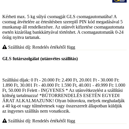
Kérheti max. 5 kg súlyú csomagját GLS csomagautomatába! A
csomag átvételére az értesítésben szereplő PIN kód megadásával 5
munkanap áll rendelkezésre. Az utánvét kifizetése csomagautomata
esetén kizárólag bankkártyával történhet. A csomagautomaták 0-24
óráig nyitva tartanak.
Szállítási díj: Rendelés értékétől függ
GLS futárszolgálat (utánvétes szállítás)
Szállítási díjak: 0 Ft - 20.000 Ft: 2.490 Ft, 20.001 Ft - 30.000 Ft:
1.890 Ft, 30.001 Ft - 40.000 Ft: 1.590 Ft, 40.001 - 49.999 Ft: 1.000
Ft, 50.000 Ft Felett - INGYENES * Az utánvétkezelést a szállítási
költség tartalmazza! *BÚTORRENDELÉS ESETÉN EGYEDI
ÁRAT ALKALMAZUNK! Olyan bútorokra, melyek meghaladják
a 40 kg-ot vagy túlméretesek vagy összeszerelt állapotban küldjük
az ingyenes szállítás nem vonatkozik.
Szállítási díj: Rendelés értékétől függ