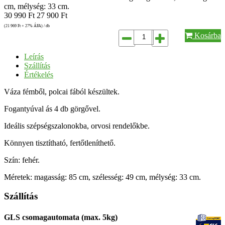
cm, mélység: 33 cm.
30 990
Ft
27 900
Ft
(21 969
Ft
+ 27% ÁFA) / db
Kosárba
Leírás
Szállítás
Értékelés
Váza fémből, polcai fából készültek.
Fogantyúval ás 4 db görgővel.
Ideális szépségszalonokba, orvosi rendelőkbe.
Könnyen tisztítható, fertőtleníthető.
Szín: fehér.
Méretek: magasság: 85 cm, szélesség: 49 cm, mélység: 33 cm.
Szállítás
GLS csomagautomata (max. 5kg)