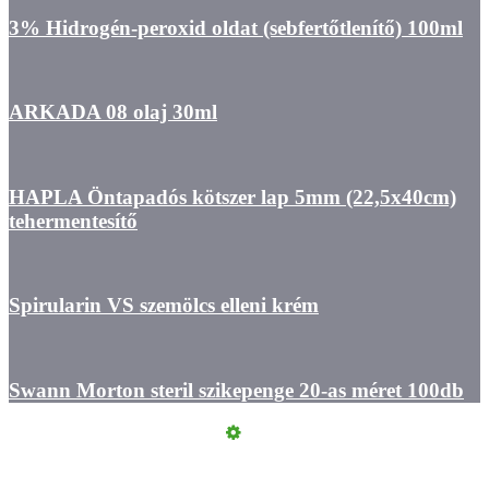
3% Hidrogén-peroxid oldat (sebfertőtlenítő) 100ml
ARKADA 08 olaj 30ml
HAPLA Öntapadós kötszer lap 5mm (22,5x40cm)
tehermentesítő
Spirularin VS szemölcs elleni krém
Swann Morton steril szikepenge 20-as méret 100db
Kapcsolat
ÁSZF