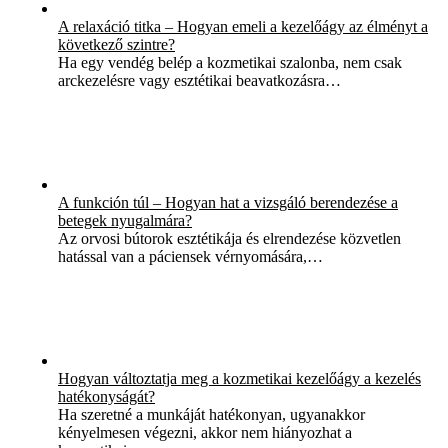
A relaxáció titka – Hogyan emeli a kezelőágy az élményt a
következő szintre?
Ha egy vendég belép a kozmetikai szalonba, nem csak
arckezelésre vagy esztétikai beavatkozásra…
A funkción túl – Hogyan hat a vizsgáló berendezése a
betegek nyugalmára?
Az orvosi bútorok esztétikája és elrendezése közvetlen
hatással van a páciensek vérnyomására,…
Hogyan változtatja meg a kozmetikai kezelőágy a kezelés
hatékonyságát?
Ha szeretné a munkáját hatékonyan, ugyanakkor
kényelmesen végezni, akkor nem hiányozhat a