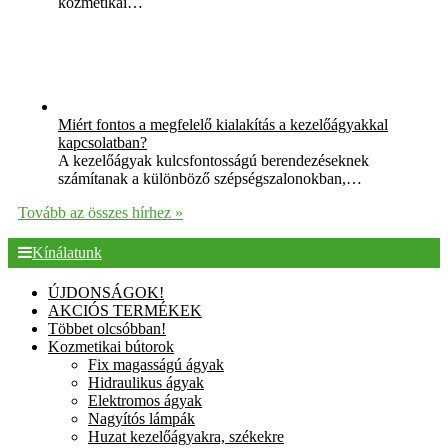
kozmetikai…
Miért fontos a megfelelő kialakítás a kezelőágyakkal
kapcsolatban?
A kezelőágyak kulcsfontosságú berendezéseknek
számítanak a különböző szépségszalonokban,…
Tovább az összes hírhez »
Kínálatunk
ÚJDONSÁGOK!
AKCIÓS TERMÉKEK
Többet olcsóbban!
Kozmetikai bútorok
Fix magasságú ágyak
Hidraulikus ágyak
Elektromos ágyak
Nagyítós lámpák
Huzat kezelőágyakra, székekre