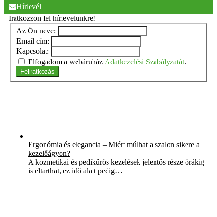
Hírlevél
Iratkozzon fel hírlevelünkre!
Az Ön neve:
Email cím:
Kapcsolat:
Elfogadom a webáruház
Adatkezelési Szabályzatát
.
Feliratkozás
Ergonómia és elegancia – Miért múlhat a szalon sikere a
kezelőágyon?
A kozmetikai és pedikűrös kezelések jelentős része órákig
is eltarthat, ez idő alatt pedig…