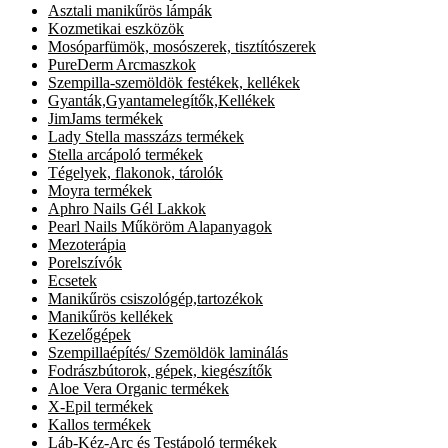
Asztali manikűrös lámpák
Kozmetikai eszközök
Mosóparfümök, mosószerek, tisztítószerek
PureDerm Arcmaszkok
Szempilla-szemöldök festékek, kellékek
Gyanták,Gyantamelegítők,Kellékek
JimJams termékek
Lady Stella masszázs termékek
Stella arcápoló termékek
Tégelyek, flakonok, tárolók
Moyra termékek
Aphro Nails Gél Lakkok
Pearl Nails Műköröm Alapanyagok
Mezoterápia
Porelszívók
Ecsetek
Manikűrös csiszológép,tartozékok
Manikűrös kellékek
Kezelőgépek
Szempillaépítés/ Szemöldök laminálás
Fodrászbútorok, gépek, kiegészítők
Aloe Vera Organic termékek
X-Epil termékek
Kallos termékek
Láb-Kéz-Arc és Testápoló termékek