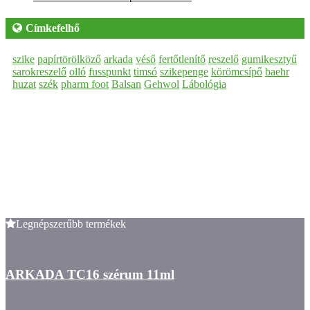
Címkefelhő
szike
papírtörölköző
arkada
véső
fertőtlenítő
reszelő
gumikesztyű
sarokreszelő
olló
fusspunkt
timsó
szikepenge
körömcsípő
baehr
huzat
szék
pharm foot
Balsan
Gehwol
Lábológia
Legnépszerűbb termékek
ARKADA TC16 szérum 11ml