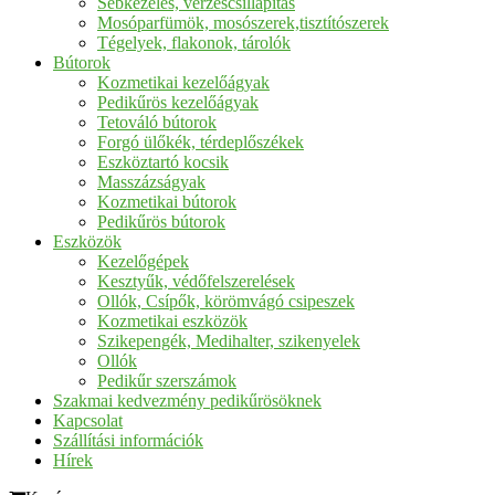
Sebkezelés, vérzéscsillapítás
Mosóparfümök, mosószerek,tisztítószerek
Tégelyek, flakonok, tárolók
Bútorok
Kozmetikai kezelőágyak
Pedikűrös kezelőágyak
Tetováló bútorok
Forgó ülőkék, térdeplőszékek
Eszköztartó kocsik
Masszázságyak
Kozmetikai bútorok
Pedikűrös bútorok
Eszközök
Kezelőgépek
Kesztyűk, védőfelszerelések
Ollók, Csípők, körömvágó csipeszek
Kozmetikai eszközök
Szikepengék, Medihalter, szikenyelek
Ollók
Pedikűr szerszámok
Szakmai kedvezmény pedikűrösöknek
Kapcsolat
Szállítási információk
Hírek