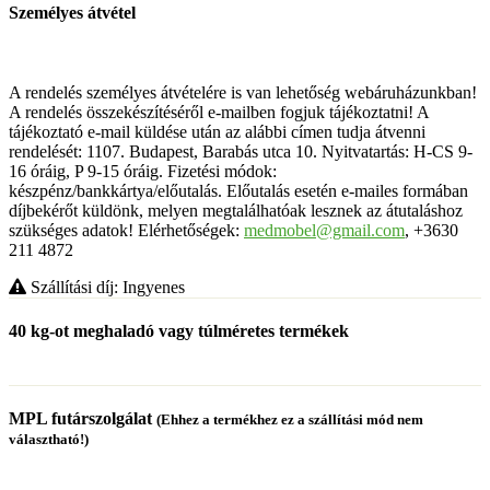
Személyes átvétel
A rendelés személyes átvételére is van lehetőség webáruházunkban!
A rendelés összekészítéséről e-mailben fogjuk tájékoztatni! A
tájékoztató e-mail küldése után az alábbi címen tudja átvenni
rendelését: 1107. Budapest, Barabás utca 10. Nyitvatartás: H-CS 9-
16 óráig, P 9-15 óráig. Fizetési módok:
készpénz/bankkártya/előutalás. Előutalás esetén e-mailes formában
díjbekérőt küldönk, melyen megtalálhatóak lesznek az átutaláshoz
szükséges adatok! Elérhetőségek:
medmobel@gmail.com
, +3630
211 4872
Szállítási díj: Ingyenes
40 kg-ot meghaladó vagy túlméretes termékek
MPL futárszolgálat
(Ehhez a termékhez ez a szállítási mód nem
választható!)