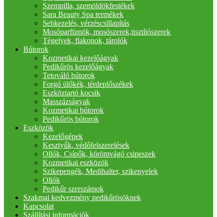
Szempilla, szemöldökfestékek
Sara Beauty Spa termékek
Sebkezelés, vérzéscsillapítás
Mosóparfümök, mosószerek,tisztítószerek
Tégelyek, flakonok, tárolók
Bútorok
Kozmetikai kezelőágyak
Pedikűrös kezelőágyak
Tetováló bútorok
Forgó ülőkék, térdeplőszékek
Eszköztartó kocsik
Masszázságyak
Kozmetikai bútorok
Pedikűrös bútorok
Eszközök
Kezelőgépek
Kesztyűk, védőfelszerelések
Ollók, Csípők, körömvágó csipeszek
Kozmetikai eszközök
Szikepengék, Medihalter, szikenyelek
Ollók
Pedikűr szerszámok
Szakmai kedvezmény pedikűrösöknek
Kapcsolat
Szállítási információk