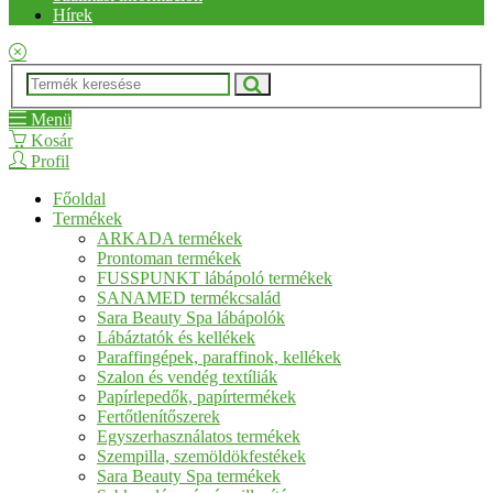
Hírek
Menü
Kosár
Profil
Főoldal
Termékek
ARKADA termékek
Prontoman termékek
FUSSPUNKT lábápoló termékek
SANAMED termékcsalád
Sara Beauty Spa lábápolók
Lábáztatók és kellékek
Paraffingépek, paraffinok, kellékek
Szalon és vendég textíliák
Papírlepedők, papírtermékek
Fertőtlenítőszerek
Egyszerhasználatos termékek
Szempilla, szemöldökfestékek
Sara Beauty Spa termékek