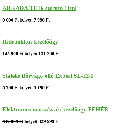
ARKADA TC16 szérum 11ml
9 000
Ft
helyett
7 990
Ft
Hidraulikus kezelőágy
145 900
Ft
helyett
131 290
Ft
Staleks Bőrvágó olló Expert SE-22/1
5 790
Ft
helyett
5 190
Ft
Elektromos masszázs és kezelőágy FEHÉR
449 999
Ft
helyett
329 999
Ft