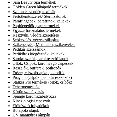
Sara Beauty Spa termékek
Golden Green lábápoló termékek
Szalon és vendég textíliák
Fertőtlenítőszerek/ Sterilizátorok
Paraffingépek, paraffinok, kellékek
Papírlepedők, papírtermékek
Egyszerhasználatos termékek
Kesztyűk, védőfelszerelések
Sebkezelés, vérzéscsillapítás
Szikepengék, Medihalter, szikenyelek
Pedikűr szerszámok
Pedikűrös kiegészítők, kellékek
Sarokreszelők, sarokreszelő lapok
Ollók, Csípők, körömvágó csipeszek
Reszelők, bufferek, polírozók
Frézer, csiszolósapka, pododisk
Progline (csípők, pedikűr eszközök)
Stalkes Pro termékek (ollók, csípők)
Tehermentesítők
Körömszabályozás
Spange körömszabályozás
Kineziológiai tapaszok
Előkészítő folyadékok
Bőrápoló olajok
UV manikűrös lámpák