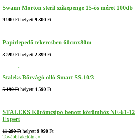
Swann Morton steril szikepenge 15-ös méret 100db
9 900
Ft
helyett
9 300
Ft
Papírlepedő tekercsben 60cmx80m
3 599
Ft
helyett
2 899
Ft
Staleks Bőrvágó olló Smart SS-10/3
5 190
Ft
helyett
4 590
Ft
STALEKS Körömcsípő benőtt körömhöz NE-61-12
Expert
11 290
Ft
helyett
9 990
Ft
További akcióink »