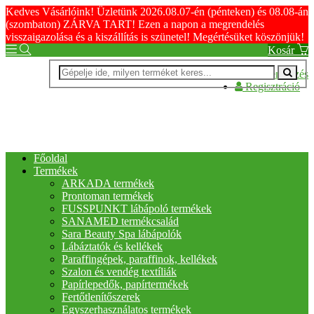
Kedves Vásárlóink! Üzletünk 2026.08.07-én (pénteken) és 08.08-án
(szombaton) ZÁRVA TART! Ezen a napon a megrendelés
visszaigazolása és a kiszállítás is szünetel! Megértésüket köszönjük!
Kosár
Bejelentkezés
Regisztráció
Főoldal
Termékek
ARKADA termékek
Prontoman termékek
FUSSPUNKT lábápoló termékek
SANAMED termékcsalád
Sara Beauty Spa lábápolók
Lábáztatók és kellékek
Paraffingépek, paraffinok, kellékek
Szalon és vendég textíliák
Papírlepedők, papírtermékek
Fertőtlenítőszerek
Egyszerhasználatos termékek