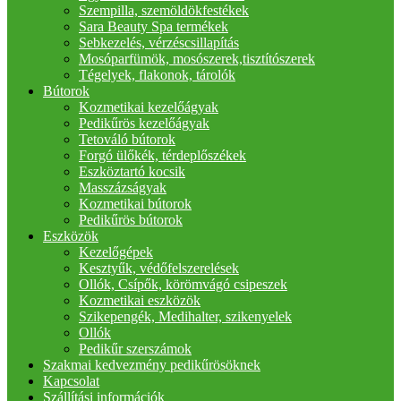
Szempilla, szemöldökfestékek
Sara Beauty Spa termékek
Sebkezelés, vérzéscsillapítás
Mosóparfümök, mosószerek,tisztítószerek
Tégelyek, flakonok, tárolók
Bútorok
Kozmetikai kezelőágyak
Pedikűrös kezelőágyak
Tetováló bútorok
Forgó ülőkék, térdeplőszékek
Eszköztartó kocsik
Masszázságyak
Kozmetikai bútorok
Pedikűrös bútorok
Eszközök
Kezelőgépek
Kesztyűk, védőfelszerelések
Ollók, Csípők, körömvágó csipeszek
Kozmetikai eszközök
Szikepengék, Medihalter, szikenyelek
Ollók
Pedikűr szerszámok
Szakmai kedvezmény pedikűrösöknek
Kapcsolat
Szállítási információk