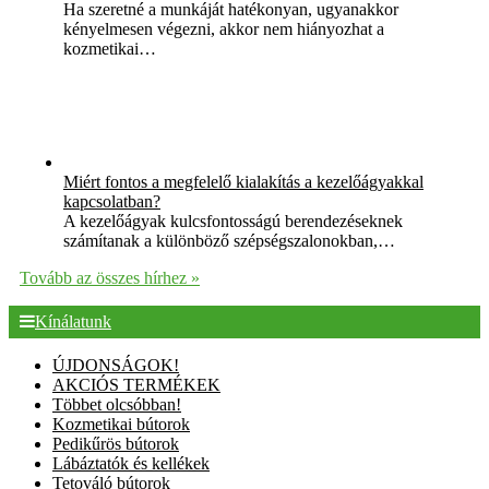
Ha szeretné a munkáját hatékonyan, ugyanakkor
kényelmesen végezni, akkor nem hiányozhat a
kozmetikai…
Miért fontos a megfelelő kialakítás a kezelőágyakkal
kapcsolatban?
A kezelőágyak kulcsfontosságú berendezéseknek
számítanak a különböző szépségszalonokban,…
Tovább az összes hírhez »
Kínálatunk
ÚJDONSÁGOK!
AKCIÓS TERMÉKEK
Többet olcsóbban!
Kozmetikai bútorok
Pedikűrös bútorok
Lábáztatók és kellékek
Tetováló bútorok