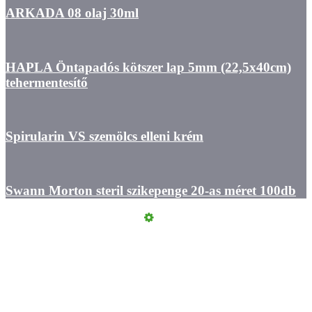
ARKADA 08 olaj 30ml
HAPLA Öntapadós kötszer lap 5mm (22,5x40cm)
tehermentesítő
Spirularin VS szemölcs elleni krém
Swann Morton steril szikepenge 20-as méret 100db
Kapcsolat
ÁSZF
Felhasználási feltételek
Szállítási információk
Adatvédelmi Tájékoztató