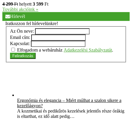
4 299
Ft
helyett
3 599
Ft
További akcióink »
Hírlevél
Iratkozzon fel hírlevelünkre!
Az Ön neve:
Email cím:
Kapcsolat:
Elfogadom a webáruház
Adatkezelési Szabályzatát
.
Feliratkozás
Ergonómia és elegancia – Miért múlhat a szalon sikere a
kezelőágyon?
A kozmetikai és pedikűrös kezelések jelentős része órákig
is eltarthat, ez idő alatt pedig…