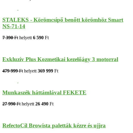
STALEKS - Körömcsípő benőtt körömhöz Smart
NS-71-14
7 390
Ft
helyett
6 590
Ft
Exkluzív Plus Kozmetikai kezelőágy 3 motorral
479 999
Ft
helyett
369 999
Ft
Munkaszék háttámlával FEKETE
27 990
Ft
helyett
26 490
Ft
RefectoCil Browista paletták kézre és ujjra