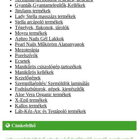
Gyanták,Gyantamelegítők,Kellékek
JimJams termékek
Lady Stella masszázs termékek
Stella arcápoló termékek
Tégelyek, flakonok, tárolók
Moyra termékek
Aphro Nails Gél Lakkok
Pearl Nails Műköröm Alapanyagok
Mezoterápia
Porelszívók
Ecsetek
Manikűrös csiszológép,tartozékok
Manikűrös kellékek
Kezelőgépek
Szempillaépítés/ Szemöldök laminálás
Fodrászbútorok, gépek, kiegészítők
Aloe Vera Organic termékek
X-Epil termékek
Kallos termékek
Láb-Kéz-Arc és Testápoló termékek
Címkefelhő