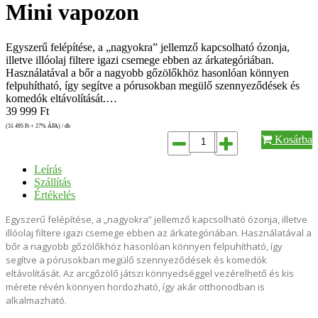
Mini vapozon
Egyszerű felépítése, a „nagyokra” jellemző kapcsolható ózonja,
illetve illóolaj filtere igazi csemege ebben az árkategóriában.
Használatával a bőr a nagyobb gőzölőkhöz hasonlóan könnyen
felpuhítható, így segítve a pórusokban megülő szennyeződések és
komedók eltávolítását.…
39 999
Ft
(31 495
Ft
+ 27% ÁFA) / db
Kosárba
Leírás
Szállítás
Értékelés
Egyszerű felépítése, a „nagyokra” jellemző kapcsolható ózonja, illetve
illóolaj filtere igazi csemege ebben az árkategóriában. Használatával a
bőr a nagyobb gőzölőkhöz hasonlóan könnyen felpuhítható, így
segítve a pórusokban megülő szennyeződések és komedók
eltávolítását. Az arcgőzölő játszi könnyedséggel vezérelhető és kis
mérete révén könnyen hordozható, így akár otthonodban is
alkalmazható.