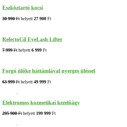
Eszköztartó kocsi
30 990
Ft
helyett
27 900
Ft
RefectoCil EyeLash Lifter
7 999
Ft
helyett
6 999
Ft
Forgó ülőke háttámlával nyerges üléssel
63 999
Ft
helyett
49 999
Ft
Elektromos kozmetikai kezelőágy
295 900
Ft
helyett
199 999
Ft