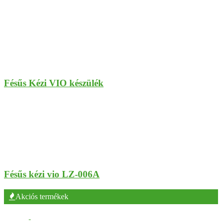
Fésűs Kézi VIO készülék
Fésűs kézi vio LZ-006A
Akciós termékek