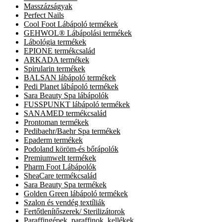
Masszázságyak
Perfect Nails
Cool Foot Lábápoló termékek
GEHWOL® Lábápolási termékek
Lábológia termékek
EPIONE termékcsalád
ARKADA termékek
Spirularin termékek
BALSAN lábápoló termékek
Pedi Planet lábápoló termékek
Sara Beauty Spa lábápolók
FUSSPUNKT lábápoló termékek
SANAMED termékcsalád
Prontoman termékek
Pedibaehr/Baehr Spa termékek
Epaderm termékek
Podoland köröm-és bőrápolók
Premiumwelt termékek
Pharm Foot Lábápolók
SheaCare termékcsalád
Sara Beauty Spa termékek
Golden Green lábápoló termékek
Szalon és vendég textíliák
Fertőtlenítőszerek/ Sterilizátorok
Paraffingépek, paraffinok, kellékek