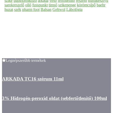
szike
papírtörölköző
arkada
véső
fertőtlenítő
reszelő
gumikesztyű
sarokreszelő
olló
fusspunkt
timsó
szikepenge
körömcsípő
baehr
huzat
szék
pharm foot
Balsan
Gehwol
Lábológia
Legnépszerűbb termékek
ARKADA TC16 szérum 11ml
3% Hidrogén-peroxid oldat (sebfertőtlenítő) 100ml