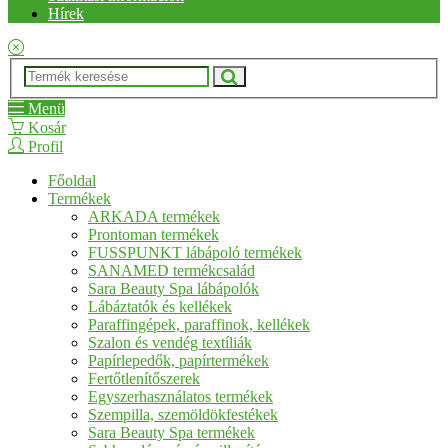
Hírek
Menü
Kosár
Profil
Főoldal
Termékek
ARKADA termékek
Prontoman termékek
FUSSPUNKT lábápoló termékek
SANAMED termékcsalád
Sara Beauty Spa lábápolók
Lábáztatók és kellékek
Paraffingépek, paraffinok, kellékek
Szalon és vendég textíliák
Papírlepedők, papírtermékek
Fertőtlenítőszerek
Egyszerhasználatos termékek
Szempilla, szemöldökfestékek
Sara Beauty Spa termékek