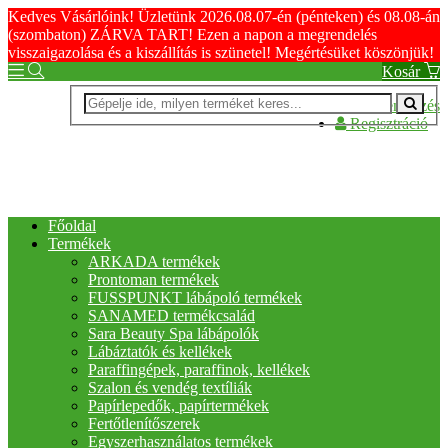
Kedves Vásárlóink! Üzletünk 2026.08.07-én (pénteken) és 08.08-án
(szombaton) ZÁRVA TART! Ezen a napon a megrendelés
visszaigazolása és a kiszállítás is szünetel! Megértésüket köszönjük!
Kosár
Bejelentkezés
Regisztráció
Főoldal
Termékek
ARKADA termékek
Prontoman termékek
FUSSPUNKT lábápoló termékek
SANAMED termékcsalád
Sara Beauty Spa lábápolók
Lábáztatók és kellékek
Paraffingépek, paraffinok, kellékek
Szalon és vendég textíliák
Papírlepedők, papírtermékek
Fertőtlenítőszerek
Egyszerhasználatos termékek