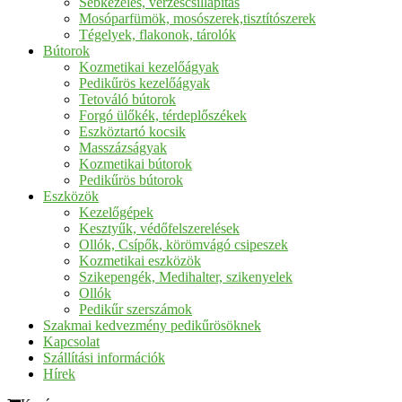
Sebkezelés, vérzéscsillapítás
Mosóparfümök, mosószerek,tisztítószerek
Tégelyek, flakonok, tárolók
Bútorok
Kozmetikai kezelőágyak
Pedikűrös kezelőágyak
Tetováló bútorok
Forgó ülőkék, térdeplőszékek
Eszköztartó kocsik
Masszázságyak
Kozmetikai bútorok
Pedikűrös bútorok
Eszközök
Kezelőgépek
Kesztyűk, védőfelszerelések
Ollók, Csípők, körömvágó csipeszek
Kozmetikai eszközök
Szikepengék, Medihalter, szikenyelek
Ollók
Pedikűr szerszámok
Szakmai kedvezmény pedikűrösöknek
Kapcsolat
Szállítási információk
Hírek