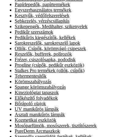
Papírlepedők, papírtermékek
Egyszerhasználatos termékek
Kesztyűk, védőfelszerelések
Sebkezelés, vérzéscsillapítás
Szikepengék, Medihalter, szikenyelek
Pedikűr szerszámok
Pedikűrös kiegészítők, kellékek
Sarokreszelők, sarokreszelő lapok
Ollók, Csípők, körömvágó csipeszek
Reszelők, bufferek, polírozók
Frézer, csiszolósapka, pododisk
Progline (csípők, pedikűr eszközök)
Stalkes Pro termékek (ollók, csípők)
Tehermentesítők
Körömszabályozás
Spange körömszabályozás
Kineziológiai tapaszok
Előkészítő folyadékok
Bőrápoló olajok
UV manikűrös lámpák
Asztali manikűrös lámpák
Kozmetikai eszközök
Mosóparfümök, mosószerek, tisztítószerek
PureDerm Arcmaszkok
Szempilla-szemöldök festékek, kellékek