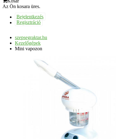
Kosár
Az Ön kosara üres.
Bejelentkezés
Regisztráció
szepsegraktar.hu
Kezelőgépek
Mini vapozon