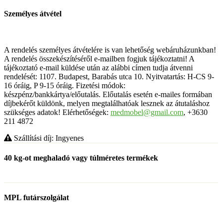
Személyes átvétel
A rendelés személyes átvételére is van lehetőség webáruházunkban!
A rendelés összekészítéséről e-mailben fogjuk tájékoztatni! A
tájékoztató e-mail küldése után az alábbi címen tudja átvenni
rendelését: 1107. Budapest, Barabás utca 10. Nyitvatartás: H-CS 9-
16 óráig, P 9-15 óráig. Fizetési módok:
készpénz/bankkártya/előutalás. Előutalás esetén e-mailes formában
díjbekérőt küldönk, melyen megtalálhatóak lesznek az átutaláshoz
szükséges adatok! Elérhetőségek:
medmobel@gmail.com
, +3630
211 4872
Szállítási díj: Ingyenes
40 kg-ot meghaladó vagy túlméretes termékek
MPL futárszolgálat