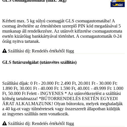
GLS csomagautomata (max. 5kg)
Kérheti max. 5 kg súlyú csomagját GLS csomagautomatába! A
csomag átvételére az értesítésben szereplő PIN kód megadásával 5
munkanap áll rendelkezésre. Az utánvét kifizetése csomagautomata
esetén kizárólag bankkártyával történhet. A csomagautomaták 0-24
óráig nyitva tartanak.
Szállítási díj: Rendelés értékétől függ
GLS futárszolgálat (utánvétes szállítás)
Szállítási díjak: 0 Ft - 20.000 Ft: 2.490 Ft, 20.001 Ft - 30.000 Ft:
1.890 Ft, 30.001 Ft - 40.000 Ft: 1.590 Ft, 40.001 - 49.999 Ft: 1.000
Ft, 50.000 Ft Felett - INGYENES * Az utánvétkezelést a szállítási
költség tartalmazza! *BÚTORRENDELÉS ESETÉN EGYEDI
ÁRAT ALKALMAZUNK! Olyan bútorokra, melyek meghaladják
a 40 kg-ot vagy túlméretesek vagy összeszerelt állapotban küldjük
az ingyenes szállítás nem vonatkozik.
Szállítási díj: Rendelés értékétől függ