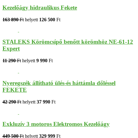
Kezelőágy hidraulikus Fekete
163 890
Ft
helyett
126 500
Ft
STALEKS Körömcsípő benőtt körömhöz NE-61-12
Expert
11 290
Ft
helyett
9 990
Ft
Nyeregszék állítható ülés-és háttámla dőléssel
FEKETE
42 290
Ft
helyett
37 990
Ft
Exkluzív 3 motoros Elektromos Kezelőágy
449 500
Ft
helyett
329 999
Ft