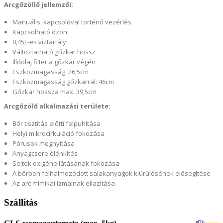
Arcgőzöllő jellemzői:
Manuális, kapcsolóval történő vezérlés
Kapcsolható ózon
0,45L-es víztartály
Változtatható gőzkar hossz
Illóolaj filter a gőzkar végén
Eszközmagasság: 26,5cm
Eszközmagasság gőzkarral: 46cm
Gőzkar hossza max. 39,5cm
Arcgőzölő alkalmazási területe:
Bőr tisztítás előtti felpuhítása
Helyi mikrocirkuláció fokozása
Pórusok megnyitása
Anyagcsere élénkítés
Sejtek oxigénellátásának fokozása
A bőrben felhalmozódott salakanyagok kiürülésének elősegítése
Az arc mimikai izmainak ellazítása
Szállítás