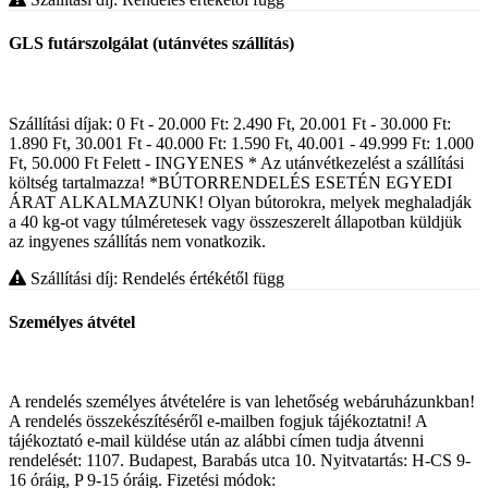
GLS futárszolgálat (utánvétes szállítás)
Szállítási díjak: 0 Ft - 20.000 Ft: 2.490 Ft, 20.001 Ft - 30.000 Ft:
1.890 Ft, 30.001 Ft - 40.000 Ft: 1.590 Ft, 40.001 - 49.999 Ft: 1.000
Ft, 50.000 Ft Felett - INGYENES * Az utánvétkezelést a szállítási
költség tartalmazza! *BÚTORRENDELÉS ESETÉN EGYEDI
ÁRAT ALKALMAZUNK! Olyan bútorokra, melyek meghaladják
a 40 kg-ot vagy túlméretesek vagy összeszerelt állapotban küldjük
az ingyenes szállítás nem vonatkozik.
Szállítási díj: Rendelés értékétől függ
Személyes átvétel
A rendelés személyes átvételére is van lehetőség webáruházunkban!
A rendelés összekészítéséről e-mailben fogjuk tájékoztatni! A
tájékoztató e-mail küldése után az alábbi címen tudja átvenni
rendelését: 1107. Budapest, Barabás utca 10. Nyitvatartás: H-CS 9-
16 óráig, P 9-15 óráig. Fizetési módok: