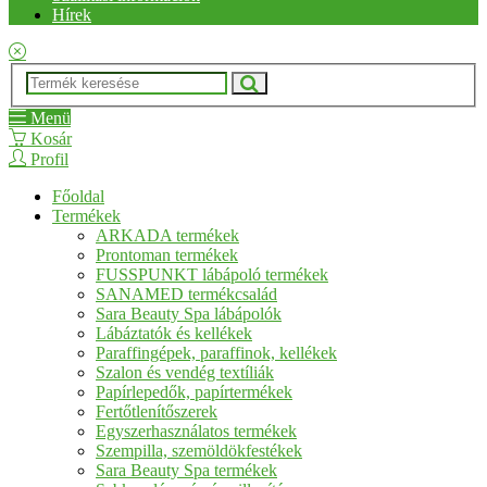
Hírek
Menü
Kosár
Profil
Főoldal
Termékek
ARKADA termékek
Prontoman termékek
FUSSPUNKT lábápoló termékek
SANAMED termékcsalád
Sara Beauty Spa lábápolók
Lábáztatók és kellékek
Paraffingépek, paraffinok, kellékek
Szalon és vendég textíliák
Papírlepedők, papírtermékek
Fertőtlenítőszerek
Egyszerhasználatos termékek
Szempilla, szemöldökfestékek
Sara Beauty Spa termékek