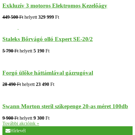
Exkluzív 3 motoros Elektromos Kezelőágy
449 500
Ft
helyett
329 999
Ft
Staleks Bőrvágó olló Expert SE-20/2
5 790
Ft
helyett
5 190
Ft
Forgó ülőke háttámlával gázrugóval
28 490
Ft
helyett
23 490
Ft
Swann Morton steril szikepenge 20-as méret 100db
9 900
Ft
helyett
9 300
Ft
További akcióink »
Hírlevél