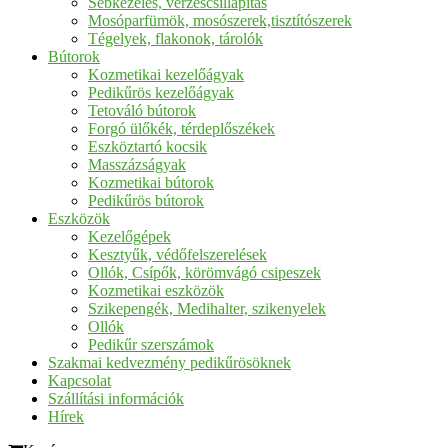
Sebkezelés, vérzéscsillapítás
Mosóparfümök, mosószerek,tisztítószerek
Tégelyek, flakonok, tárolók
Bútorok
Kozmetikai kezelőágyak
Pedikűrös kezelőágyak
Tetováló bútorok
Forgó ülőkék, térdeplőszékek
Eszköztartó kocsik
Masszázságyak
Kozmetikai bútorok
Pedikűrös bútorok
Eszközök
Kezelőgépek
Kesztyűk, védőfelszerelések
Ollók, Csípők, körömvágó csipeszek
Kozmetikai eszközök
Szikepengék, Medihalter, szikenyelek
Ollók
Pedikűr szerszámok
Szakmai kedvezmény pedikűrösöknek
Kapcsolat
Szállítási információk
Hírek