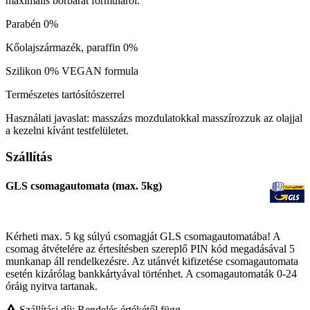
maximális bőrbarát formuláról.
Parabén 0%
Kőolajszármazék, paraffin 0%
Szilikon 0% VEGAN formula
Természetes tartósítószerrel
Használati javaslat: masszázs mozdulatokkal masszírozzuk az olajjal
a kezelni kívánt testfelületet.
Szállítás
GLS csomagautomata (max. 5kg)
Kérheti max. 5 kg súlyú csomagját GLS csomagautomatába! A
csomag átvételére az értesítésben szereplő PIN kód megadásával 5
munkanap áll rendelkezésre. Az utánvét kifizetése csomagautomata
esetén kizárólag bankkártyával történhet. A csomagautomaták 0-24
óráig nyitva tartanak.
Szállítási díj: Rendelés értékétől függ