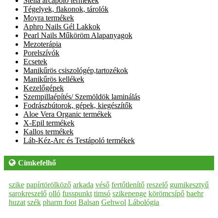
Stella arcápoló termékek
Tégelyek, flakonok, tárolók
Moyra termékek
Aphro Nails Gél Lakkok
Pearl Nails Műköröm Alapanyagok
Mezoterápia
Porelszívók
Ecsetek
Manikűrös csiszológép,tartozékok
Manikűrös kellékek
Kezelőgépek
Szempillaépítés/ Szemöldök laminálás
Fodrászbútorok, gépek, kiegészítők
Aloe Vera Organic termékek
X-Epil termékek
Kallos termékek
Láb-Kéz-Arc és Testápoló termékek
Címkefelhő
szike
papírtörölköző
arkada
véső
fertőtlenítő
reszelő
gumikesztyű
sarokreszelő
olló
fusspunkt
timsó
szikepenge
körömcsípő
baehr
huzat
szék
pharm foot
Balsan
Gehwol
Lábológia