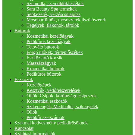
Szempilla, szemöldökfestékek
Sara Beauty Spa termékek
Sebkezelés, vérzéscsillapítás
Mosóparfümök, mosószerek,tisztítószerek
Tégelyek, flakonok, tárolók
Bútorok
Kozmetikai kezelőágyak
Pedikűrös kezelőágyak
Tetováló bútorok
Forgó ülőkék, térdeplőszékek
Eszköztartó kocsik
Masszázságyak
Kozmetikai bútorok
Pedikűrös bútorok
Eszközök
Kezelőgépek
Kesztyűk, védőfelszerelések
Ollók, Csípők, körömvágó csipeszek
Kozmetikai eszközök
Szikepengék, Medihalter, szikenyelek
Ollók
Pedikűr szerszámok
Szakmai kedvezmény pedikűrösöknek
Kapcsolat
Szállítási információk