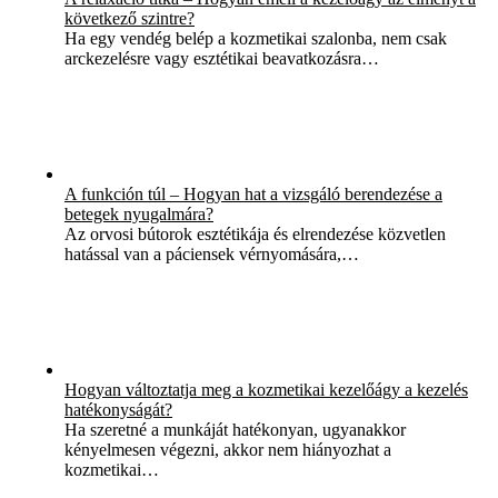
következő szintre?
Ha egy vendég belép a kozmetikai szalonba, nem csak
arckezelésre vagy esztétikai beavatkozásra…
A funkción túl – Hogyan hat a vizsgáló berendezése a
betegek nyugalmára?
Az orvosi bútorok esztétikája és elrendezése közvetlen
hatással van a páciensek vérnyomására,…
Hogyan változtatja meg a kozmetikai kezelőágy a kezelés
hatékonyságát?
Ha szeretné a munkáját hatékonyan, ugyanakkor
kényelmesen végezni, akkor nem hiányozhat a
kozmetikai…