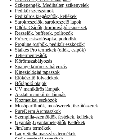
Szikepengék, Medihalter, szikenyelek
Pedikűr szerszámok
Pedikűrös kiegészítők, kellékek
Sarokreszelők, sarokreszelő lapok
Ollók, Csípők, körömvágó csipeszek
Reszelők, bufferek, polírozók
Frézer, csiszolósapka, pododisk
Progline (csípők, pedikűr eszközök)
Stalkes Pro termékek (ollók, csípők)
Tehermentesítők
Körömszabályozás
Spange körömszabályozás
Kineziológiai tapaszok
Előkészítő folyadékok
Bőrápoló olajok
UV manikűrös lámpák
Asztali manikűrös lámpák
Kozmetikai eszközök
Mosóparfümök, mosószerek, tisztítószerek
PureDerm Arcmaszkok
Szempilla-szemöldök festékek, kellékek
Gyanták,Gyantamelegítők,Kellékek
JimJams termékek
Lady Stella masszázs termékek