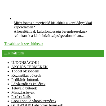
Miért fontos a megfelelő kialakítás a kezelőágyakkal
kapcsolatban?
A kezelőágyak kulcsfontosságú berendezéseknek
számítanak a különböző szépségszalonokban,…
Tovább az összes hírhez »
Kínálatunk
ÚJDONSÁGOK!
AKCIÓS TERMÉKEK
Többet olcsóbban!
Kozmetikai bútorok
Pedikűrös bútorok
Lábáztatók és kellékek
Tetováló bútorok
Masszázságyak
Perfect Nails
Cool Foot Lábápoló termékek
GEHWOL® Lábápolási termékek