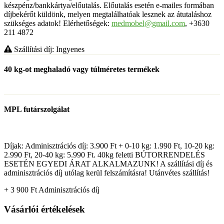
készpénz/bankkártya/előutalás. Előutalás esetén e-mailes formában
díjbekérőt küldönk, melyen megtalálhatóak lesznek az átutaláshoz
szükséges adatok! Elérhetőségek:
medmobel@gmail.com
, +3630
211 4872
Szállítási díj: Ingyenes
40 kg-ot meghaladó vagy túlméretes termékek
MPL futárszolgálat
Díjak: Adminisztrációs díj: 3.900 Ft + 0-10 kg: 1.990 Ft, 10-20 kg:
2.990 Ft, 20-40 kg: 5.990 Ft. 40kg feletti BÚTORRENDELÉS
ESETÉN EGYEDI ÁRAT ALKALMAZUNK! A szállítási díj és
adminisztrációs díj utólag kerül felszámításra! Utánvétes szállítás!
+ 3 900
Ft
Adminisztrációs díj
Vásárlói értékelések