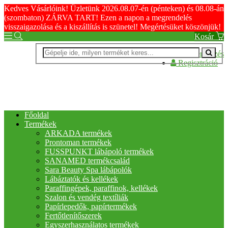
Kedves Vásárlóink! Üzletünk 2026.08.07-én (pénteken) és 08.08-án
(szombaton) ZÁRVA TART! Ezen a napon a megrendelés
visszaigazolása és a kiszállítás is szünetel! Megértésüket köszönjük!
Kosár
Bejelentkezés
Regisztráció
Főoldal
Termékek
ARKADA termékek
Prontoman termékek
FUSSPUNKT lábápoló termékek
SANAMED termékcsalád
Sara Beauty Spa lábápolók
Lábáztatók és kellékek
Paraffingépek, paraffinok, kellékek
Szalon és vendég textíliák
Papírlepedők, papírtermékek
Fertőtlenítőszerek
Egyszerhasználatos termékek