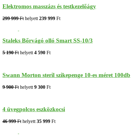
Elektromos masszázs és testkezelőágy
299 999
Ft
helyett
239 999
Ft
Staleks Bőrvágó olló Smart SS-10/3
5 190
Ft
helyett
4 590
Ft
Swann Morton steril szikepenge 10-es méret 100db
9 900
Ft
helyett
9 300
Ft
4 üvegpolcos eszközkocsi
46 999
Ft
helyett
35 999
Ft