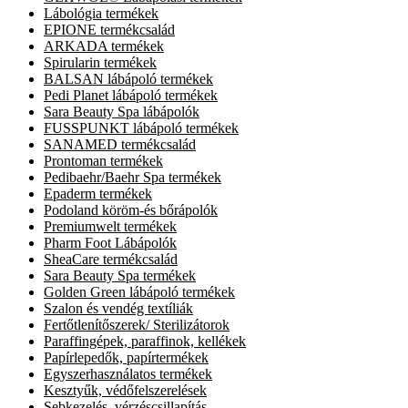
Lábológia termékek
EPIONE termékcsalád
ARKADA termékek
Spirularin termékek
BALSAN lábápoló termékek
Pedi Planet lábápoló termékek
Sara Beauty Spa lábápolók
FUSSPUNKT lábápoló termékek
SANAMED termékcsalád
Prontoman termékek
Pedibaehr/Baehr Spa termékek
Epaderm termékek
Podoland köröm-és bőrápolók
Premiumwelt termékek
Pharm Foot Lábápolók
SheaCare termékcsalád
Sara Beauty Spa termékek
Golden Green lábápoló termékek
Szalon és vendég textíliák
Fertőtlenítőszerek/ Sterilizátorok
Paraffingépek, paraffinok, kellékek
Papírlepedők, papírtermékek
Egyszerhasználatos termékek
Kesztyűk, védőfelszerelések
Sebkezelés, vérzéscsillapítás