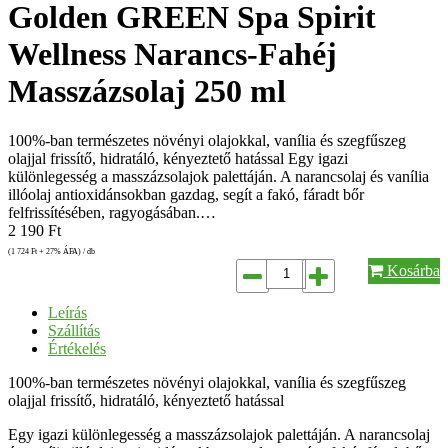
Golden GREEN Spa Spirit
Wellness Narancs-Fahéj
Masszázsolaj 250 ml
100%-ban természetes növényi olajokkal, vanília és szegfűszeg
olajjal frissítő, hidratáló, kényeztető hatással Egy igazi
különlegesség a masszázsolajok palettáján. A narancsolaj és vanília
illóolaj antioxidánsokban gazdag, segít a fakó, fáradt bőr
felfrissítésében, ragyogásában.…
2 190
Ft
(1 724
Ft
+ 27% ÁFA) / db
Kosárba
Leírás
Szállítás
Értékelés
100%-ban természetes növényi olajokkal, vanília és szegfűszeg
olajjal frissítő, hidratáló, kényeztető hatással
Egy igazi különlegesség a masszázsolajok palettáján. A narancsolaj