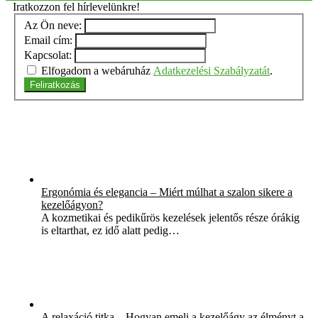
Iratkozzon fel hírlevelünkre!
Az Ön neve:
Email cím:
Kapcsolat:
Elfogadom a webáruház
Adatkezelési Szabályzatát
.
Feliratkozás
Ergonómia és elegancia – Miért múlhat a szalon sikere a
kezelőágyon?
A kozmetikai és pedikűrös kezelések jelentős része órákig
is eltarthat, ez idő alatt pedig…
A relaxáció titka – Hogyan emeli a kezelőágy az élményt a