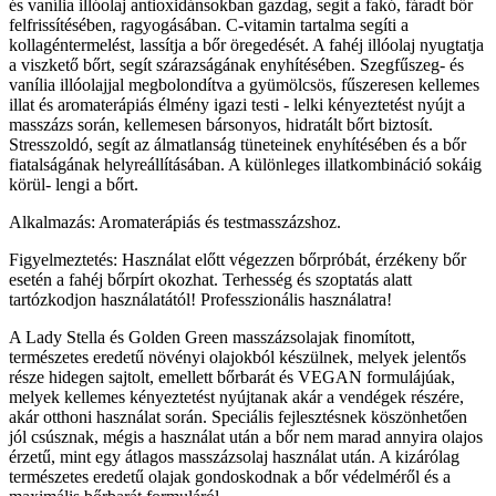
és vanília illóolaj antioxidánsokban gazdag, segít a fakó, fáradt bőr
felfrissítésében, ragyogásában. C-vitamin tartalma segíti a
kollagéntermelést, lassítja a bőr öregedését. A fahéj illóolaj nyugtatja
a viszkető bőrt, segít szárazságának enyhítésében. Szegfűszeg- és
vanília illóolajjal megbolondítva a gyümölcsös, fűszeresen kellemes
illat és aromaterápiás élmény igazi testi - lelki kényeztetést nyújt a
masszázs során, kellemesen bársonyos, hidratált bőrt biztosít.
Stresszoldó, segít az álmatlanság tüneteinek enyhítésében és a bőr
fiatalságának helyreállításában. A különleges illatkombináció sokáig
körül- lengi a bőrt.
Alkalmazás: Aromaterápiás és testmasszázshoz.
Figyelmeztetés: Használat előtt végezzen bőrpróbát, érzékeny bőr
esetén a fahéj bőrpírt okozhat. Terhesség és szoptatás alatt
tartózkodjon használatától! Professzionális használatra!
A Lady Stella és Golden Green masszázsolajak finomított,
természetes eredetű növényi olajokból készülnek, melyek jelentős
része hidegen sajtolt, emellett bőrbarát és VEGAN formulájúak,
melyek kellemes kényeztetést nyújtanak akár a vendégek részére,
akár otthoni használat során. Speciális fejlesztésnek köszönhetően
jól csúsznak, mégis a használat után a bőr nem marad annyira olajos
érzetű, mint egy átlagos masszázsolaj használat után. A kizárólag
természetes eredetű olajak gondoskodnak a bőr védelméről és a