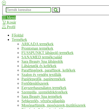
Menü
Kosár
Profil
Főoldal
Termékek
ARKADA termékek
Prontoman termékek
FUSSPUNKT lábápoló termékek
SANAMED termékcsalád
Sara Beauty Spa lábápolók
Lábáztatók és kellékek
Paraffingépek, paraffinok, kellékek
Szalon és vendég textíliák
Papírlepedők, papírtermékek
Fertőtlenítőszerek
Egyszerhasználatos termékek
Szempilla, szemöldökfestékek
Sara Beauty Spa termékek
Sebkezelés, vérzéscsillapítás
Mosóparfümök, mosószerek,tisztítószerek