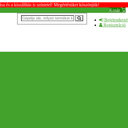
s a kiszállítás is szünetel! Megértésüket köszönjük!
Kosár
Bejelentkezé
Regisztráció