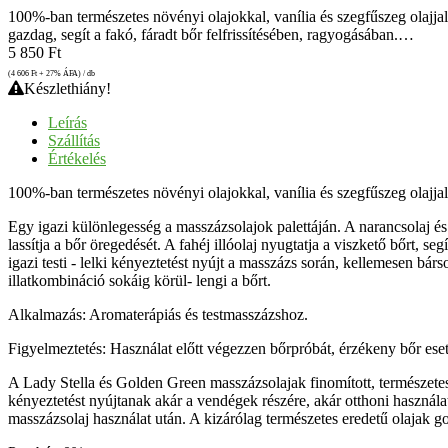
100%-ban természetes növényi olajokkal, vanília és szegfűszeg olajjal 
gazdag, segít a fakó, fáradt bőr felfrissítésében, ragyogásában.…
5 850
Ft
(4 606
Ft
+ 27% ÁFA) / db
Készlethiány!
Leírás
Szállítás
Értékelés
100%-ban természetes növényi olajokkal, vanília és szegfűszeg olajjal f
Egy igazi különlegesség a masszázsolajok palettáján. A narancsolaj és v
lassítja a bőr öregedését. A fahéj illóolaj nyugtatja a viszkető bőrt, 
igazi testi - lelki kényeztetést nyújt a masszázs során, kellemesen bárs
illatkombináció sokáig körül- lengi a bőrt.
Alkalmazás: Aromaterápiás és testmasszázshoz.
Figyelmeztetés: Használat előtt végezzen bőrpróbát, érzékeny bőr eseté
A Lady Stella és Golden Green masszázsolajak finomított, természete
kényeztetést nyújtanak akár a vendégek részére, akár otthoni használa
masszázsolaj használat után. A kizárólag természetes eredetű olajak 