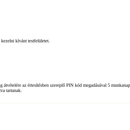
ezelni kívánt testfelületet.
tvételére az értesítésben szereplő PIN kód megadásával 5 munkanap á
va tartanak.