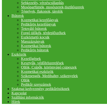
Sebkezelés, vérzéscsillapítás
Mosóparfümök, mosószerek,tisztítószerek
Tégelyek, flakonok, tárolók
Bútorok
Kozmetikai kezelőágyak
Pedikűrös kezelőágyak
Tetováló bútorok
Forgó ülőkék, térdeplőszékek
Eszköztartó kocsik
Masszázságyak
Kozmetikai bútorok
Pedikűrös bútorok
Eszközök
Kezelőgépek
Kesztyűk, védőfelszerelések
Ollók, Csípők, körömvágó csipeszek
Kozmetikai eszközök
Szikepengék, Medihalter, szikenyelek
Ollók
Pedikűr szerszámok
Szakmai kedvezmény pedikűrösöknek
Kapcsolat
Szállítási információk
Hírek