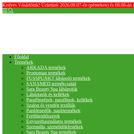
Kedves Vásárlóink! Üzletünk 2026.08.07-én (pénteken) és 08.08-án 
Főoldal
Termékek
ARKADA termékek
Prontoman termékek
FUSSPUNKT lábápoló termékek
SANAMED termékcsalád
Sara Beauty Spa lábápolók
Lábáztatók és kellékek
Paraffingépek, paraffinok, kellékek
Szalon és vendég textíliák
Papírlepedők, papírtermékek
Fertőtlenítőszerek
Egyszerhasználatos termékek
Szempilla, szemöldökfestékek
Sara Beauty Spa termékek