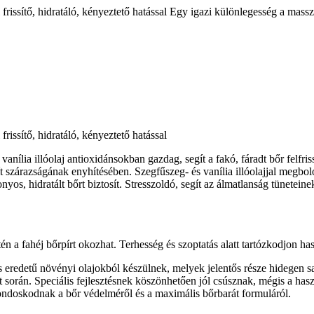
frissítő, hidratáló, kényeztető hatással Egy igazi különlegesség a massz
rissítő, hidratáló, kényeztető hatással
anília illóolaj antioxidánsokban gazdag, segít a fakó, fáradt bőr felfri
segít szárazságának enyhítésében. Szegfűszeg- és vanília illóolajjal meg
onyos, hidratált bőrt biztosít. Stresszoldó, segít az álmatlanság tünetei
n a fahéj bőrpírt okozhat. Terhesség és szoptatás alatt tartózkodjon has
s eredetű növényi olajokból készülnek, melyek jelentős része hidegen 
t során. Speciális fejlesztésnek köszönhetően jól csúsznak, mégis a has
gondoskodnak a bőr védelméről és a maximális bőrbarát formuláról.