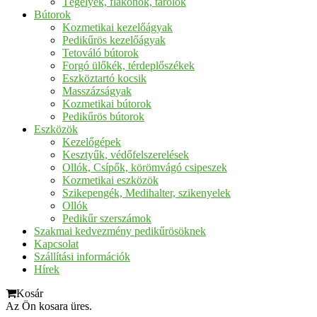
Tégelyek, flakonok, tárolók
Bútorok
Kozmetikai kezelőágyak
Pedikűrös kezelőágyak
Tetováló bútorok
Forgó ülőkék, térdeplőszékek
Eszköztartó kocsik
Masszázságyak
Kozmetikai bútorok
Pedikűrös bútorok
Eszközök
Kezelőgépek
Kesztyűk, védőfelszerelések
Ollók, Csípők, körömvágó csipeszek
Kozmetikai eszközök
Szikepengék, Medihalter, szikenyelek
Ollók
Pedikűr szerszámok
Szakmai kedvezmény pedikűrösöknek
Kapcsolat
Szállítási információk
Hírek
Kosár
Az Ön kosara üres.