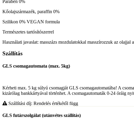
Parabén 0%
Kőolajszármazék, paraffin 0%
Szilikon 0% VEGAN formula
Természetes tartósítószerrel
Használati javaslat: masszázs mozdulatokkal masszírozzuk az olajjal a k
Szállítás
GLS csomagautomata (max. 5kg)
Kérheti max. 5 kg súlyú csomagját GLS csomagautomatába! A csomag á
kizárólag bankkártyával történhet. A csomagautomaták 0-24 óráig nyit
Szállítási díj: Rendelés értékétől függ
GLS futárszolgálat (utánvétes szállítás)