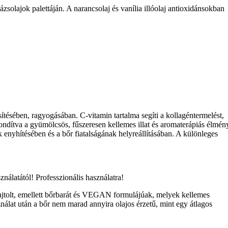
ázsolajok palettáján. A narancsolaj és vanília illóolaj antioxidánsokban
ssítésében, ragyogásában. C-vitamin tartalma segíti a kollagéntermelést,
bolondítva a gyümölcsös, fűszeresen kellemes illat és aromaterápiás élmén
nek enyhítésében és a bőr fiatalságának helyreállításában. A különleges
ználatától! Professzionális használatra!
sajtolt, emellett bőrbarát és VEGAN formulájúak, melyek kellemes
ználat után a bőr nem marad annyira olajos érzetű, mint egy átlagos