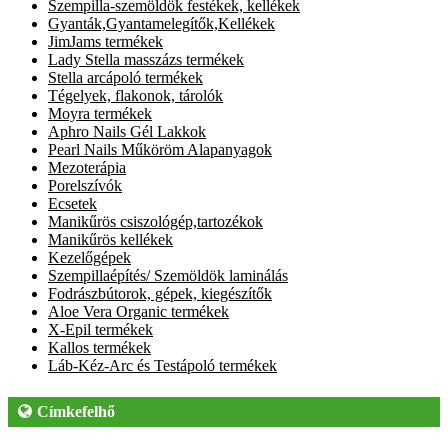
Szempilla-szemöldök festékek, kellékek
Gyanták,Gyantamelegítők,Kellékek
JimJams termékek
Lady Stella masszázs termékek
Stella arcápoló termékek
Tégelyek, flakonok, tárolók
Moyra termékek
Aphro Nails Gél Lakkok
Pearl Nails Műköröm Alapanyagok
Mezoterápia
Porelszívók
Ecsetek
Manikűrös csiszológép,tartozékok
Manikűrös kellékek
Kezelőgépek
Szempillaépítés/ Szemöldök laminálás
Fodrászbútorok, gépek, kiegészítők
Aloe Vera Organic termékek
X-Epil termékek
Kallos termékek
Láb-Kéz-Arc és Testápoló termékek
Címkefelhő