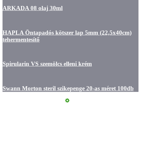
ARKADA 08 olaj 30ml
HAPLA Öntapadós kötszer lap 5mm (22,5x40cm)
tehermentesítő
Spirularin VS szemölcs elleni krém
Swann Morton steril szikepenge 20-as méret 100db
Kapcsolat
ÁSZF
Felhasználási feltételek
Szállítási információk
Adatvédelmi Tájékoztató