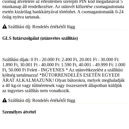
csomag átvételére az értesítésben szereplő PIN kód megadásával 5
munkanap áll rendelkezésre. Az utánvét kifizetése csomagautomata
esetén kizárólag bankkártyával történhet. A csomagautomaták 0-24
óráig nyitva tartanak.
Szállítási díj: Rendelés értékétől függ
GLS futárszolgálat (utánvétes szállítás)
Szállítási díjak: 0 Ft - 20.000 Ft: 2.490 Ft, 20.001 Ft - 30.000 Ft:
1.890 Ft, 30.001 Ft - 40.000 Ft: 1.590 Ft, 40.001 - 49.999 Ft: 1.000
Ft, 50.000 Ft Felett - INGYENES * Az utánvétkezelést a szállítási
költség tartalmazza! *BÚTORRENDELÉS ESETÉN EGYEDI
ÁRAT ALKALMAZUNK! Olyan bútorokra, melyek meghaladják
a 40 kg-ot vagy túlméretesek vagy összeszerelt állapotban küldjük
az ingyenes szállítás nem vonatkozik.
Szállítási díj: Rendelés értékétől függ
Személyes átvétel