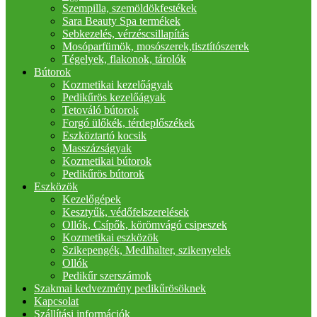
Szempilla, szemöldökfestékek
Sara Beauty Spa termékek
Sebkezelés, vérzéscsillapítás
Mosóparfümök, mosószerek,tisztítószerek
Tégelyek, flakonok, tárolók
Bútorok
Kozmetikai kezelőágyak
Pedikűrös kezelőágyak
Tetováló bútorok
Forgó ülőkék, térdeplőszékek
Eszköztartó kocsik
Masszázságyak
Kozmetikai bútorok
Pedikűrös bútorok
Eszközök
Kezelőgépek
Kesztyűk, védőfelszerelések
Ollók, Csípők, körömvágó csipeszek
Kozmetikai eszközök
Szikepengék, Medihalter, szikenyelek
Ollók
Pedikűr szerszámok
Szakmai kedvezmény pedikűrösöknek
Kapcsolat
Szállítási információk