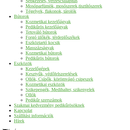
Sebkezelés, vérzéscsillapítás
Mosóparfümök, mosószerek,tisztítószerek
Tégelyek, flakonok, tárolók
Bútorok
Kozmetikai kezelőágyak
Pedikűrös kezelőágyak
Tetováló bútorok
Forgó ülőkék, térdeplőszékek
Eszköztartó kocsik
Masszázságyak
Kozmetikai bútorok
Pedikűrös bútorok
Eszközök
Kezelőgépek
Kesztyűk, védőfelszerelések
Ollók, Csípők, körömvágó csipeszek
Kozmetikai eszközök
Szikepengék, Medihalter, szikenyelek
Ollók
Pedikűr szerszámok
Szakmai kedvezmény pedikűrösöknek
Kapcsolat
Szállítási információk
Hírek