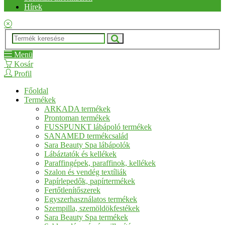
Hírek
Menü
Kosár
Profil
Főoldal
Termékek
ARKADA termékek
Prontoman termékek
FUSSPUNKT lábápoló termékek
SANAMED termékcsalád
Sara Beauty Spa lábápolók
Lábáztatók és kellékek
Paraffingépek, paraffinok, kellékek
Szalon és vendég textíliák
Papírlepedők, papírtermékek
Fertőtlenítőszerek
Egyszerhasználatos termékek
Szempilla, szemöldökfestékek
Sara Beauty Spa termékek