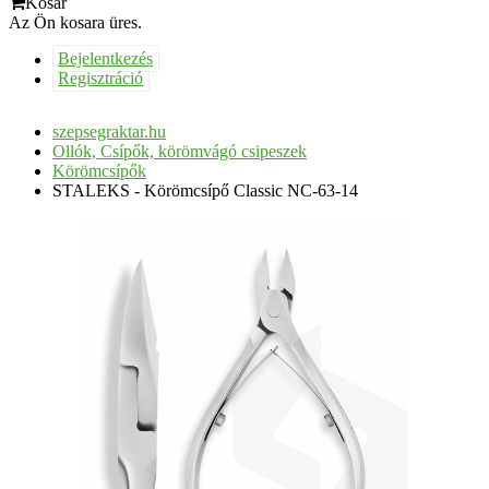
Kosár
Az Ön kosara üres.
Bejelentkezés
Regisztráció
szepsegraktar.hu
Ollók, Csípők, körömvágó csipeszek
Körömcsípők
STALEKS - Körömcsípő Classic NC-63-14