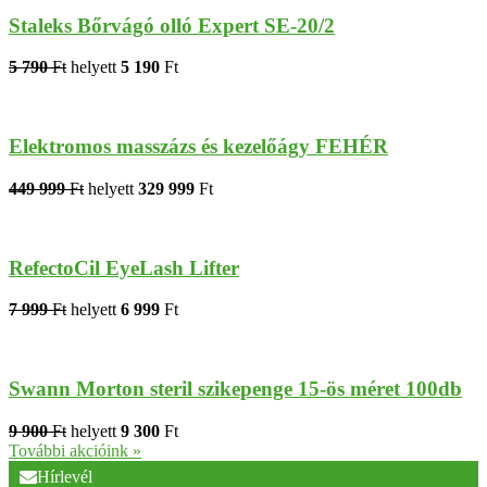
Staleks Bőrvágó olló Expert SE-20/2
5 790
Ft
helyett
5 190
Ft
Elektromos masszázs és kezelőágy FEHÉR
449 999
Ft
helyett
329 999
Ft
RefectoCil EyeLash Lifter
7 999
Ft
helyett
6 999
Ft
Swann Morton steril szikepenge 15-ös méret 100db
9 900
Ft
helyett
9 300
Ft
További akcióink »
Hírlevél