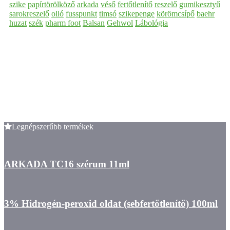
szike
papírtörölköző
arkada
véső
fertőtlenítő
reszelő
gumikesztyű
sarokreszelő
olló
fusspunkt
timsó
szikepenge
körömcsípő
baehr
huzat
szék
pharm foot
Balsan
Gehwol
Lábológia
Legnépszerűbb termékek
ARKADA TC16 szérum 11ml
3% Hidrogén-peroxid oldat (sebfertőtlenítő) 100ml