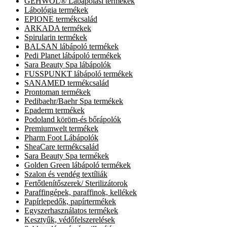
GEHWOL® Lábápolási termékek
Lábológia termékek
EPIONE termékcsalád
ARKADA termékek
Spirularin termékek
BALSAN lábápoló termékek
Pedi Planet lábápoló termékek
Sara Beauty Spa lábápolók
FUSSPUNKT lábápoló termékek
SANAMED termékcsalád
Prontoman termékek
Pedibaehr/Baehr Spa termékek
Epaderm termékek
Podoland köröm-és bőrápolók
Premiumwelt termékek
Pharm Foot Lábápolók
SheaCare termékcsalád
Sara Beauty Spa termékek
Golden Green lábápoló termékek
Szalon és vendég textíliák
Fertőtlenítőszerek/ Sterilizátorok
Paraffingépek, paraffinok, kellékek
Papírlepedők, papírtermékek
Egyszerhasználatos termékek
Kesztyűk, védőfelszerelések