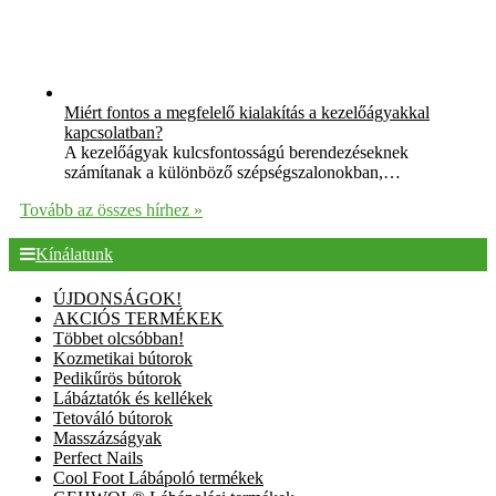
Miért fontos a megfelelő kialakítás a kezelőágyakkal
kapcsolatban?
A kezelőágyak kulcsfontosságú berendezéseknek
számítanak a különböző szépségszalonokban,…
Tovább az összes hírhez »
Kínálatunk
ÚJDONSÁGOK!
AKCIÓS TERMÉKEK
Többet olcsóbban!
Kozmetikai bútorok
Pedikűrös bútorok
Lábáztatók és kellékek
Tetováló bútorok
Masszázságyak
Perfect Nails
Cool Foot Lábápoló termékek