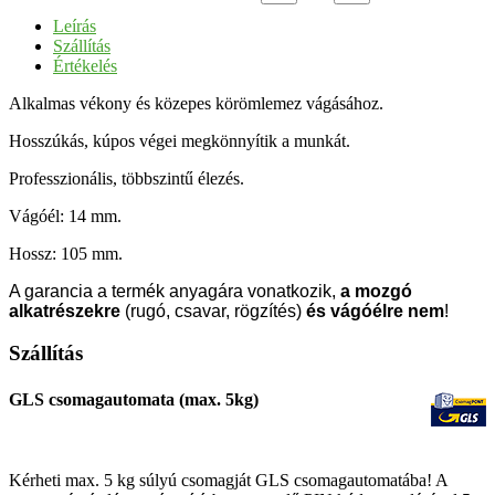
Leírás
Szállítás
Értékelés
Alkalmas vékony és közepes körömlemez vágásához.
Hosszúkás, kúpos végei megkönnyítik a munkát.
Professzionális, többszintű élezés.
Vágóél: 14 mm.
Hossz: 105 mm.
A garancia a termék anyagára vonatkozik,
a mozgó
alkatrészekre
(rugó, csavar, rögzítés)
és vágóélre nem
!
Szállítás
GLS csomagautomata (max. 5kg)
Kérheti max. 5 kg súlyú csomagját GLS csomagautomatába! A