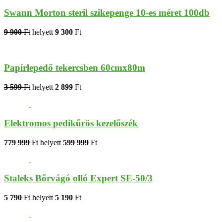
Swann Morton steril szikepenge 10-es méret 100db
9 900
Ft
helyett
9 300
Ft
Papírlepedő tekercsben 60cmx80m
3 599
Ft
helyett
2 899
Ft
Elektromos pedikűrös kezelőszék
779 999
Ft
helyett
599 999
Ft
Staleks Bőrvágó olló Expert SE-50/3
5 790
Ft
helyett
5 190
Ft