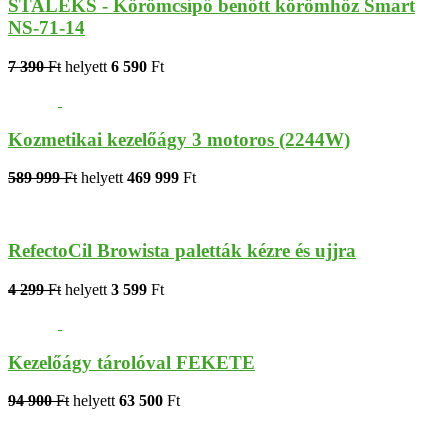
STALEKS - Körömcsípő benőtt körömhöz Smart
NS-71-14
7 390
Ft
helyett
6 590
Ft
Kozmetikai kezelőágy 3 motoros (2244W)
589 999
Ft
helyett
469 999
Ft
RefectoCil Browista paletták kézre és ujjra
4 299
Ft
helyett
3 599
Ft
Kezelőágy tárolóval FEKETE
94 900
Ft
helyett
63 500
Ft