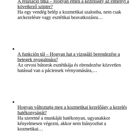
A relaxáció titka – Hogyan emeli a kezelőágy az élményt a
következő szintre?
Ha egy vendég belép a kozmetikai szalonba, nem csak
arckezelésre vagy esztétikai beavatkozásra…
A funkción túl – Hogyan hat a vizsgáló berendezése a
betegek nyugalmára?
Az orvosi bútorok esztétikája és elrendezése közvetlen
hatással van a páciensek vérnyomására,…
Hogyan változtatja meg a kozmetikai kezelőágy a kezelés
hatékonyságát?
Ha szeretné a munkáját hatékonyan, ugyanakkor
kényelmesen végezni, akkor nem hiányozhat a
kozmetikai…