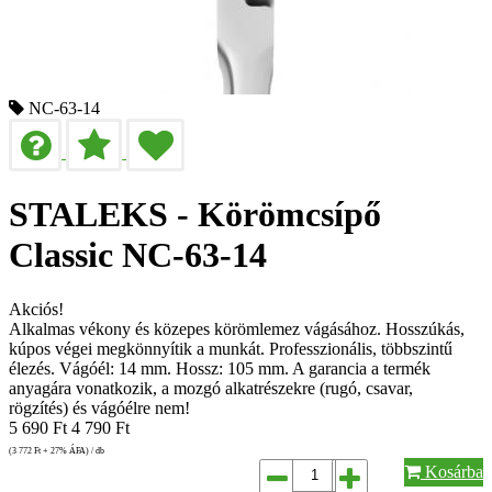
NC-63-14
STALEKS - Körömcsípő
Classic NC-63-14
Akciós!
Alkalmas vékony és közepes körömlemez vágásához. Hosszúkás,
kúpos végei megkönnyítik a munkát. Professzionális, többszintű
élezés. Vágóél: 14 mm. Hossz: 105 mm. A garancia a termék
anyagára vonatkozik, a mozgó alkatrészekre (rugó, csavar,
rögzítés) és vágóélre nem!
5 690
Ft
4 790
Ft
(3 772
Ft
+ 27% ÁFA) / db
Kosárba