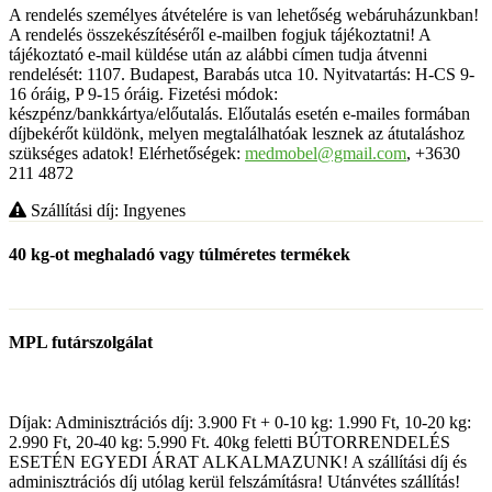
A rendelés személyes átvételére is van lehetőség webáruházunkban!
A rendelés összekészítéséről e-mailben fogjuk tájékoztatni! A
tájékoztató e-mail küldése után az alábbi címen tudja átvenni
rendelését: 1107. Budapest, Barabás utca 10. Nyitvatartás: H-CS 9-
16 óráig, P 9-15 óráig. Fizetési módok:
készpénz/bankkártya/előutalás. Előutalás esetén e-mailes formában
díjbekérőt küldönk, melyen megtalálhatóak lesznek az átutaláshoz
szükséges adatok! Elérhetőségek:
medmobel@gmail.com
, +3630
211 4872
Szállítási díj: Ingyenes
40 kg-ot meghaladó vagy túlméretes termékek
MPL futárszolgálat
Díjak: Adminisztrációs díj: 3.900 Ft + 0-10 kg: 1.990 Ft, 10-20 kg:
2.990 Ft, 20-40 kg: 5.990 Ft. 40kg feletti BÚTORRENDELÉS
ESETÉN EGYEDI ÁRAT ALKALMAZUNK! A szállítási díj és
adminisztrációs díj utólag kerül felszámításra! Utánvétes szállítás!