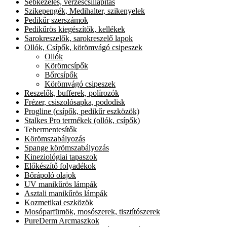
Sebkezelés, vérzéscsillapítás
Szikepengék, Medihalter, szikenyelek
Pedikűr szerszámok
Pedikűrös kiegészítők, kellékek
Sarokreszelők, sarokreszelő lapok
Ollók, Csípők, körömvágó csipeszek
Ollók
Körömcsípők
Bőrcsípők
Körömvágó csipeszek
Reszelők, bufferek, polírozók
Frézer, csiszolósapka, pododisk
Progline (csípők, pedikűr eszközök)
Stalkes Pro termékek (ollók, csípők)
Tehermentesítők
Körömszabályozás
Spange körömszabályozás
Kineziológiai tapaszok
Előkészítő folyadékok
Bőrápoló olajok
UV manikűrös lámpák
Asztali manikűrös lámpák
Kozmetikai eszközök
Mosóparfümök, mosószerek, tisztítószerek
PureDerm Arcmaszkok