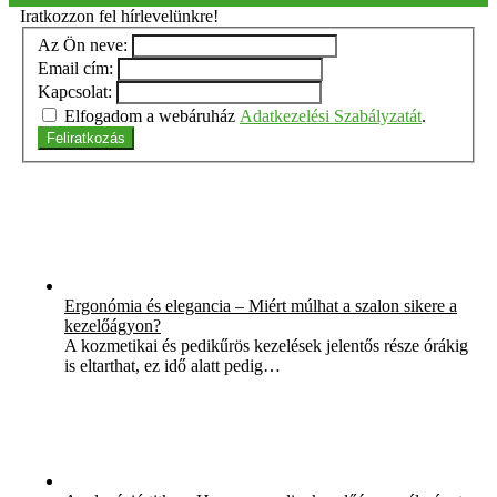
Iratkozzon fel hírlevelünkre!
Az Ön neve:
Email cím:
Kapcsolat:
Elfogadom a webáruház
Adatkezelési Szabályzatát
.
Feliratkozás
Ergonómia és elegancia – Miért múlhat a szalon sikere a
kezelőágyon?
A kozmetikai és pedikűrös kezelések jelentős része órákig
is eltarthat, ez idő alatt pedig…