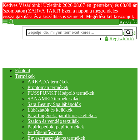
Kedves Vásárlóink! Üzletünk 2026.08.07-én (pénteken) és 08.08-án
(szombaton) ZÁRVA TART! Ezen a napon a megrendelés
visszaigazolása és a kiszállítás is szünetel! Megértésüket köszönjük!
Kosár
Bejelentkezés
Regisztráció
Főoldal
Termékek
ARKADA termékek
Prontoman termékek
FUSSPUNKT lábápoló termékek
SANAMED termékcsalád
Sara Beauty Spa lábápolók
Lábáztatók és kellékek
Paraffingépek, paraffinok, kellékek
Szalon és vendég textíliák
Papírlepedők, papírtermékek
Fertőtlenítőszerek
Egyszerhasználatos termékek