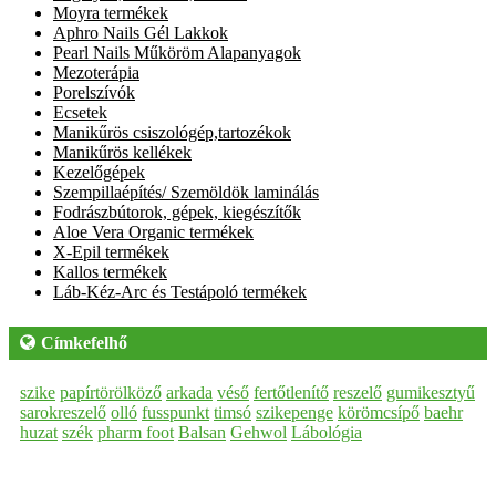
Moyra termékek
Aphro Nails Gél Lakkok
Pearl Nails Műköröm Alapanyagok
Mezoterápia
Porelszívók
Ecsetek
Manikűrös csiszológép,tartozékok
Manikűrös kellékek
Kezelőgépek
Szempillaépítés/ Szemöldök laminálás
Fodrászbútorok, gépek, kiegészítők
Aloe Vera Organic termékek
X-Epil termékek
Kallos termékek
Láb-Kéz-Arc és Testápoló termékek
Címkefelhő
szike
papírtörölköző
arkada
véső
fertőtlenítő
reszelő
gumikesztyű
sarokreszelő
olló
fusspunkt
timsó
szikepenge
körömcsípő
baehr
huzat
szék
pharm foot
Balsan
Gehwol
Lábológia