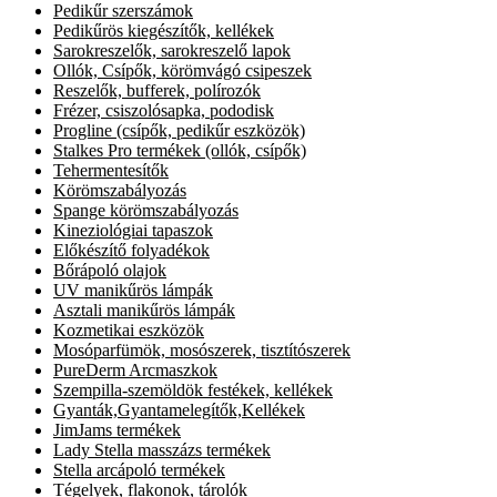
Pedikűr szerszámok
Pedikűrös kiegészítők, kellékek
Sarokreszelők, sarokreszelő lapok
Ollók, Csípők, körömvágó csipeszek
Reszelők, bufferek, polírozók
Frézer, csiszolósapka, pododisk
Progline (csípők, pedikűr eszközök)
Stalkes Pro termékek (ollók, csípők)
Tehermentesítők
Körömszabályozás
Spange körömszabályozás
Kineziológiai tapaszok
Előkészítő folyadékok
Bőrápoló olajok
UV manikűrös lámpák
Asztali manikűrös lámpák
Kozmetikai eszközök
Mosóparfümök, mosószerek, tisztítószerek
PureDerm Arcmaszkok
Szempilla-szemöldök festékek, kellékek
Gyanták,Gyantamelegítők,Kellékek
JimJams termékek
Lady Stella masszázs termékek
Stella arcápoló termékek
Tégelyek, flakonok, tárolók