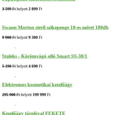
3 599
Ft
helyett
2 899
Ft
Swann Morton steril szikepenge 10-es méret 100db
9 900
Ft
helyett
9 300
Ft
Staleks - Körömvágó olló Smart SS-30/1
5 190
Ft
helyett
4 690
Ft
Elektromos kozmetikai kezelőágy
295 900
Ft
helyett
199 999
Ft
Kezelőágy tárolóval FEKETE