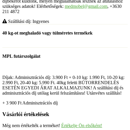
díjbekérőt küldönk, melyen megtalálhatóak lesznek az átutaláshoz
szükséges adatok! Elérhetőségek:
medmobel@gmail.com
, +3630
211 4872
Szállítási díj: Ingyenes
40 kg-ot meghaladó vagy túlméretes termékek
MPL futárszolgálat
Díjak: Adminisztrációs díj: 3.900 Ft + 0-10 kg: 1.990 Ft, 10-20 kg:
2.990 Ft, 20-40 kg: 5.990 Ft. 40kg feletti BÚTORRENDELÉS
ESETÉN EGYEDI ÁRAT ALKALMAZUNK! A szállítási díj és
adminisztrációs díj utólag kerül felszámításra! Utánvétes szállítás!
+ 3 900
Ft
Adminisztrációs díj
Vásárlói értékelések
Még nem értékelték a terméket!
Értékelje Ön elsőként!