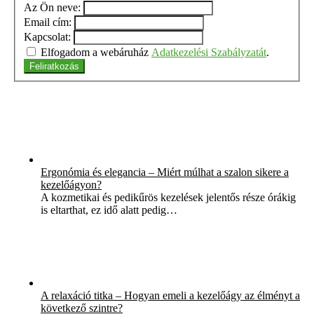
Az Ön neve:
Email cím:
Kapcsolat:
Elfogadom a webáruház
Adatkezelési Szabályzatát
.
Feliratkozás
Ergonómia és elegancia – Miért múlhat a szalon sikere a
kezelőágyon?
A kozmetikai és pedikűrös kezelések jelentős része órákig
is eltarthat, ez idő alatt pedig…
A relaxáció titka – Hogyan emeli a kezelőágy az élményt a
következő szintre?