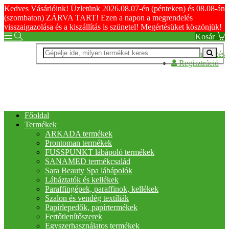
Kedves Vásárlóink! Üzletünk 2026.08.07-én (pénteken) és 08.08-án
(szombaton) ZÁRVA TART! Ezen a napon a megrendelés
visszaigazolása és a kiszállítás is szünetel! Megértésüket köszönjük!
Kosár
Bejelentkezés
Regisztráció
Főoldal
Termékek
ARKADA termékek
Prontoman termékek
FUSSPUNKT lábápoló termékek
SANAMED termékcsalád
Sara Beauty Spa lábápolók
Lábáztatók és kellékek
Paraffingépek, paraffinok, kellékek
Szalon és vendég textíliák
Papírlepedők, papírtermékek
Fertőtlenítőszerek
Egyszerhasználatos termékek