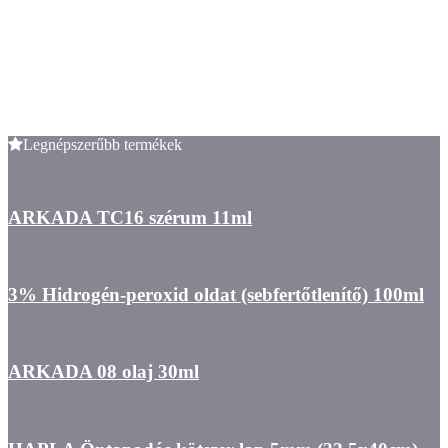
Legnépszerűbb termékek
ARKADA TC16 szérum 11ml
3% Hidrogén-peroxid oldat (sebfertőtlenítő) 100ml
ARKADA 08 olaj 30ml