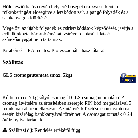
Hőfejlesztő hatása révén helyi vérbőséget okozva serkenti a
mikrokeringést,elősegítve a lerakódott zsír, a pangó folyadék és a
salakanyagok kiürítését.
Megelőzi az újabb folyadék és zsírlerakódások képződését, javítja a
cellulit okozta bőrproblémákat, zsírégető hatású. Illat- és
színezőanyagot nem tartalmaz.
Parabén és TEA mentes. Professzionális használatra!
Szállítás
GLS csomagautomata (max. 5kg)
Kérheti max. 5 kg súlyú csomagját GLS csomagautomatába! A
csomag átvételére az értesítésben szereplő PIN kód megadásával 5
munkanap áll rendelkezésre. Az utánvét kifizetése csomagautomata
esetén kizárólag bankkártyával történhet. A csomagautomaták 0-24
óráig nyitva tartanak.
Szállítási díj: Rendelés értékétől függ