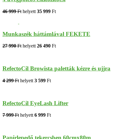
46 999
Ft
helyett
35 999
Ft
Munkaszék háttámlával FEKETE
27 990
Ft
helyett
26 490
Ft
RefectoCil Browista paletták kézre és ujjra
4 299
Ft
helyett
3 599
Ft
RefectoCil EyeLash Lifter
7 999
Ft
helyett
6 999
Ft
Papírlepedő tekercsben 60cmx80m