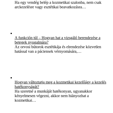
Ha egy vendég belép a kozmetikai szalonba, nem csak
arckezelésre vagy esztétikai beavatkozásra…
A funkción túl – Hogyan hat a vizsgáló berendezése a
betegek nyugalmára?
Az orvosi bútorok esztétikája és elrendezése közvetlen
hatással van a páciensek vérnyomására,…
Hogyan változtatja meg a kozmetikai kezelőágy a kezelés
hatékonyságát?
Ha szeretné a munkáját hatékonyan, ugyanakkor
kényelmesen végezni, akkor nem hiányozhat a
kozmetikai…