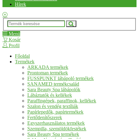
Hírek
Menü
Kosár
Profil
Főoldal
Termékek
ARKADA termékek
Prontoman termékek
FUSSPUNKT lábápoló termékek
SANAMED termékcsalád
Sara Beauty Spa lábápolók
Lábáztatók és kellékek
Paraffingépek, paraffinok, kellékek
Szalon és vendég textíliák
Papírlepedők, papírtermékek
Fertőtlenítőszerek
Egyszerhasználatos termékek
Szempilla, szemöldökfestékek
Sara Beauty Spa termékek