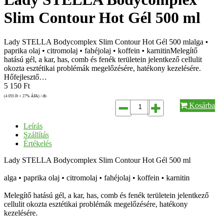
Slim Contour Hot Gél 500 ml
Lady STELLA Bodycomplex Slim Contour Hot Gél 500 mlalga •
paprika olaj • citromolaj • fahéjolaj • koffein • karnitinMelegítő
hatású gél, a kar, has, comb és fenék területein jelentkező cellulit
okozta esztétikai problémák megelőzésére, hatékony kezelésére.
Hőfejlesztő…
5 150
Ft
(4 055
Ft
+ 27% ÁFA) / db
Kosárba
Leírás
Szállítás
Értékelés
Lady STELLA Bodycomplex Slim Contour Hot Gél 500 ml
alga • paprika olaj • citromolaj • fahéjolaj • koffein • karnitin
Melegítő hatású gél, a kar, has, comb és fenék területein jelentkező
cellulit okozta esztétikai problémák megelőzésére, hatékony
kezelésére.