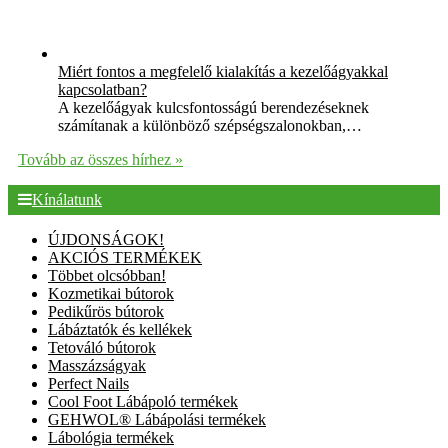
Miért fontos a megfelelő kialakítás a kezelőágyakkal
kapcsolatban?
A kezelőágyak kulcsfontosságú berendezéseknek
számítanak a különböző szépségszalonokban,…
Tovább az összes hírhez »
Kínálatunk
ÚJDONSÁGOK!
AKCIÓS TERMÉKEK
Többet olcsóbban!
Kozmetikai bútorok
Pedikűrös bútorok
Lábáztatók és kellékek
Tetováló bútorok
Masszázságyak
Perfect Nails
Cool Foot Lábápoló termékek
GEHWOL® Lábápolási termékek
Lábológia termékek