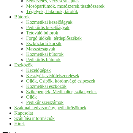
Sebkezelés, vérzéscsillapítás
Mosóparfümök, mosószerek,tisztítószerek
Tégelyek, flakonok, tárolók
Bútorok
Kozmetikai kezelőágyak
Pedikűrös kezelőágyak
Tetováló bútorok
Forgó ülőkék, térdeplőszékek
Eszköztartó kocsik
Masszázságyak
Kozmetikai bútorok
Pedikűrös bútorok
Eszközök
Kezelőgépek
Kesztyűk, védőfelszerelések
Ollók, Csípők, körömvágó csipeszek
Kozmetikai eszközök
Szikepengék, Medihalter, szikenyelek
Ollók
Pedikűr szerszámok
Szakmai kedvezmény pedikűrösöknek
Kapcsolat
Szállítási információk
Hírek