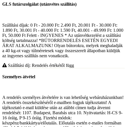
GLS futárszolgálat (utánvétes szállítás)
Szállítási díjak: 0 Ft - 20.000 Ft: 2.490 Ft, 20.001 Ft - 30.000 Ft:
1.890 Ft, 30.001 Ft - 40.000 Ft: 1.590 Ft, 40.001 - 49.999 Ft: 1.000
Ft, 50.000 Ft Felett - INGYENES * Az utánvétkezelést a szállítási
költség tartalmazza! *BÚTORRENDELÉS ESETÉN EGYEDI
ÁRAT ALKALMAZUNK! Olyan bútorokra, melyek meghaladják
a 40 kg-ot vagy túlméretesek vagy összeszerelt állapotban küldjük
az ingyenes szállítás nem vonatkozik.
Szállítási díj: Rendelés értékétől függ
Személyes átvétel
A rendelés személyes átvételére is van lehetőség webáruházunkban!
A rendelés összekészítéséről e-mailben fogjuk tájékoztatni! A
tájékoztató e-mail küldése után az alábbi címen tudja átvenni
rendelését: 1107. Budapest, Barabás utca 10. Nyitvatartás: H-CS 9-
16 óráig, P 9-15 óráig. Fizetési módok:
készpénz/bankkártya/előutalás. Előutalás esetén e-mailes formában