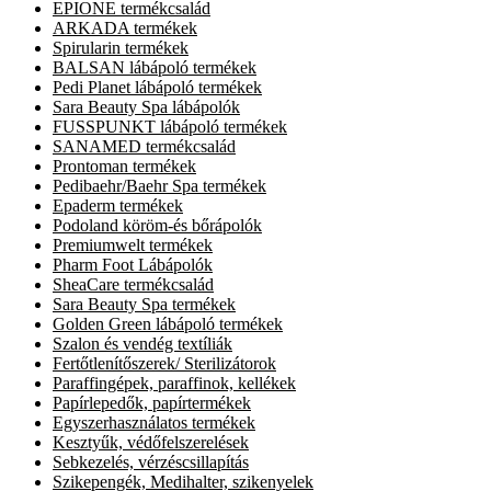
EPIONE termékcsalád
ARKADA termékek
Spirularin termékek
BALSAN lábápoló termékek
Pedi Planet lábápoló termékek
Sara Beauty Spa lábápolók
FUSSPUNKT lábápoló termékek
SANAMED termékcsalád
Prontoman termékek
Pedibaehr/Baehr Spa termékek
Epaderm termékek
Podoland köröm-és bőrápolók
Premiumwelt termékek
Pharm Foot Lábápolók
SheaCare termékcsalád
Sara Beauty Spa termékek
Golden Green lábápoló termékek
Szalon és vendég textíliák
Fertőtlenítőszerek/ Sterilizátorok
Paraffingépek, paraffinok, kellékek
Papírlepedők, papírtermékek
Egyszerhasználatos termékek
Kesztyűk, védőfelszerelések
Sebkezelés, vérzéscsillapítás
Szikepengék, Medihalter, szikenyelek