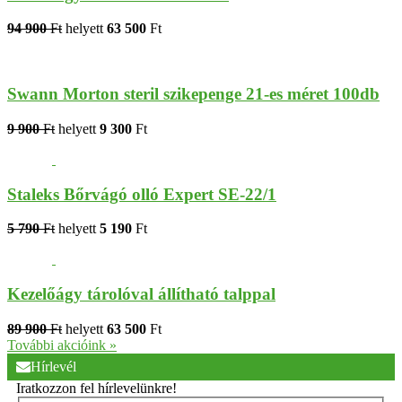
94 900
Ft
helyett
63 500
Ft
Swann Morton steril szikepenge 21-es méret 100db
9 900
Ft
helyett
9 300
Ft
Staleks Bőrvágó olló Expert SE-22/1
5 790
Ft
helyett
5 190
Ft
Kezelőágy tárolóval állítható talppal
89 900
Ft
helyett
63 500
Ft
További akcióink »
Hírlevél
Iratkozzon fel hírlevelünkre!