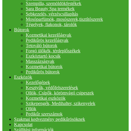
Szempilla, szemöldökfestékek
Sara Beauty Spa termékek
Sebkezelés, vérzéscsillapítás
Mosóparfümök, mosószerek,tisztítószerek
Tégelyek, flakonok, tárolók
Bútorok
Kozmetikai kezelőágyak
Pedikűrös kezelőágyak
Tetováló bútorok
Forgó ülőkék, térdeplőszékek
Eszköztartó kocsik
Masszázságyak
Kozmetikai bútorok
Pedikűrös bútorok
Eszközök
Kezelőgépek
Kesztyűk, védőfelszerelések
Ollók, Csípők, körömvágó csipeszek
Kozmetikai eszközök
Szikepengék, Medihalter, szikenyelek
Ollók
Pedikűr szerszámok
Szakmai kedvezmény pedikűrösöknek
Kapcsolat
Szállítási információk