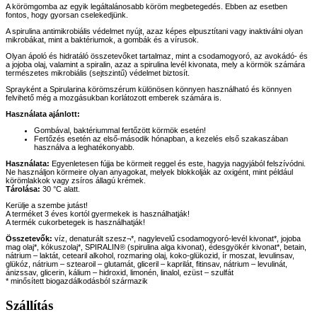
A körömgomba az egyik legáltalánosabb köröm megbetegedés. Ebben az esetben
fontos, hogy gyorsan cselekedjünk.
A spirulina antimikrobiális védelmet nyújt, azaz képes elpusztítani vagy inaktiválni olyan
mikrobákat, mint a baktériumok, a gombák és a vírusok.
Olyan ápoló és hidratáló összetevőket tartalmaz, mint a csodamogyoró, az avokádó- és
a jojoba olaj, valamint a spiralin, azaz a spirulina levél kivonata, mely a körmök számára
természetes mikrobiális (sejtszintű) védelmet biztosít.
Sprayként a Spirularina körömszérum különösen könnyen használható és könnyen
felvihető még a mozgásukban korlátozott emberek számára is.
Használata ajánlott:
Gombával, baktériummal fertőzött körmök esetén!
Fertőzés esetén az első-második hónapban, a kezelés első szakaszában
használva a leghatékonyabb.
Használata:
Egyenletesen fújja be körmeit reggel és este, hagyja nagyjából felszívódni.
Ne használjon körmeire olyan anyagokat, melyek blokkolják az oxigént, mint például
körömlakkok vagy zsíros állagú krémek.
Tárolása:
30 °C alatt.
Kerülje a szembe jutást!
A terméket 3 éves kortól gyermekek is használhatják!
A termék cukorbetegek is használhatják!
Összetevők:
víz, denaturált szesz¬*, nagylevelű csodamogyoró-levél kivonat*, jojoba
mag olaj*, kókuszolaj*, SPIRALIN® (spirulina alga kivonat), édesgyökér kivonat*, betain,
nátrium – laktát, cetearil alkohol, rozmaring olaj, koko-glükozid, ír moszat, levulinsav,
glükóz, nátrium – sztearoil – glutamát, gliceril – kaprilát, fitinsav, nátrium – levulinát,
ánizssav, glicerin, kálium – hidroxid, limonén, linalol, ezüst – szulfát
* minősített biogazdálkodásból származik
Szállítás