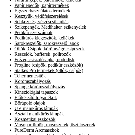
Papírlepedők, papírtermékek
Egyszerhasználatos termékek
Kesztyűk, védőfelszerelések
Sebkezelés, vérzéscsillapítás
Szikepengék, Medihalter, szikenyelek
Pedikűr szerszámok
Pedikűrös kiegészítők, kellékek
Sarokreszelők, sarokreszelő lapok
Ollók, Csípők, körömvágó csipeszek
Reszelők, bufferek, polírozók
Frézer, csiszolósapka, pododisk
Progline (csípők, pedikűr eszközök)
Stalkes Pro termékek (ollók, csípők)
Tehermentesítők
Körömszabályozás
Spange körömszabályozás
Kineziológiai tapaszok
Előkészítő folyadékok
Bőrápoló olajok
UV manikűrös lámpák
Asztali manikűrös lámpák
Kozmetikai eszközök
Mosóparfümök, mosószerek, tisztítószerek
PureDerm Arcmaszkok