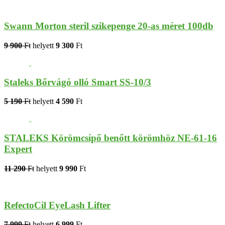
Swann Morton steril szikepenge 20-as méret 100db
9 900
Ft
helyett
9 300
Ft
Staleks Bőrvágó olló Smart SS-10/3
5 190
Ft
helyett
4 590
Ft
STALEKS Körömcsípő benőtt körömhöz NE-61-16
Expert
11 290
Ft
helyett
9 990
Ft
RefectoCil EyeLash Lifter
7 999
Ft
helyett
6 999
Ft