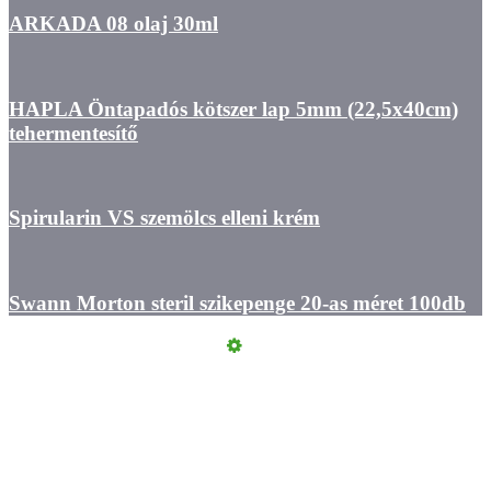
ARKADA 08 olaj 30ml
HAPLA Öntapadós kötszer lap 5mm (22,5x40cm)
tehermentesítő
Spirularin VS szemölcs elleni krém
Swann Morton steril szikepenge 20-as méret 100db
Kapcsolat
ÁSZF
Felhasználási feltételek
Szállítási információk
Adatvédelmi Tájékoztató