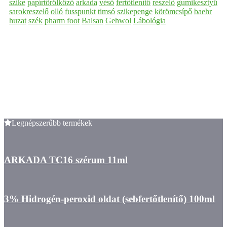
szike
papírtörölköző
arkada
véső
fertőtlenítő
reszelő
gumikesztyű
sarokreszelő
olló
fusspunkt
timsó
szikepenge
körömcsípő
baehr
huzat
szék
pharm foot
Balsan
Gehwol
Lábológia
Legnépszerűbb termékek
ARKADA TC16 szérum 11ml
3% Hidrogén-peroxid oldat (sebfertőtlenítő) 100ml