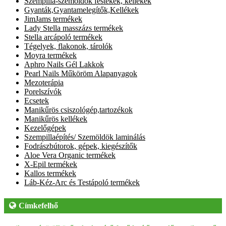
Szempilla-szemöldök festékek, kellékek
Gyanták,Gyantamelegítők,Kellékek
JimJams termékek
Lady Stella masszázs termékek
Stella arcápoló termékek
Tégelyek, flakonok, tárolók
Moyra termékek
Aphro Nails Gél Lakkok
Pearl Nails Műköröm Alapanyagok
Mezoterápia
Porelszívók
Ecsetek
Manikűrös csiszológép,tartozékok
Manikűrös kellékek
Kezelőgépek
Szempillaépítés/ Szemöldök laminálás
Fodrászbútorok, gépek, kiegészítők
Aloe Vera Organic termékek
X-Epil termékek
Kallos termékek
Láb-Kéz-Arc és Testápoló termékek
Címkefelhő