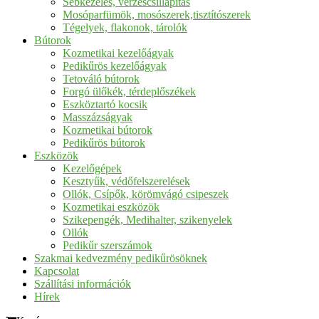
Sebkezelés, vérzéscsillapítás
Mosóparfümök, mosószerek,tisztítószerek
Tégelyek, flakonok, tárolók
Bútorok
Kozmetikai kezelőágyak
Pedikűrös kezelőágyak
Tetováló bútorok
Forgó ülőkék, térdeplőszékek
Eszköztartó kocsik
Masszázságyak
Kozmetikai bútorok
Pedikűrös bútorok
Eszközök
Kezelőgépek
Kesztyűk, védőfelszerelések
Ollók, Csípők, körömvágó csipeszek
Kozmetikai eszközök
Szikepengék, Medihalter, szikenyelek
Ollók
Pedikűr szerszámok
Szakmai kedvezmény pedikűrösöknek
Kapcsolat
Szállítási információk
Hírek