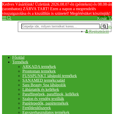
Kedves Vásárlóink! Üzletünk 2026.08.07-én (pénteken) és 08.08-án
(szombaton) ZÁRVA TART! Ezen a napon a megrendelés
visszaigazolása és a kiszállítás is szünetel! Megértésüket köszönjük!
Kosár
Bejelentkezés
Regisztráció
Főoldal
Termékek
ARKADA termékek
Prontoman termékek
FUSSPUNKT lábápoló termékek
SANAMED termékcsalád
Sara Beauty Spa lábápolók
Lábáztatók és kellékek
Paraffingépek, paraffinok, kellékek
Szalon és vendég textíliák
Papírlepedők, papírtermékek
Fertőtlenítőszerek
Egyszerhasználatos termékek