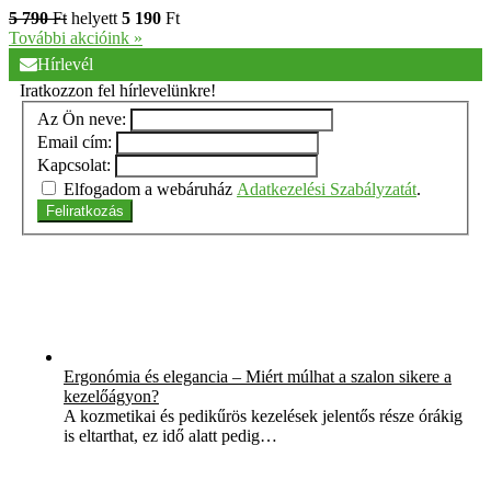
5 790
Ft
helyett
5 190
Ft
További akcióink »
Hírlevél
Iratkozzon fel hírlevelünkre!
Az Ön neve:
Email cím:
Kapcsolat:
Elfogadom a webáruház
Adatkezelési Szabályzatát
.
Feliratkozás
Ergonómia és elegancia – Miért múlhat a szalon sikere a
kezelőágyon?
A kozmetikai és pedikűrös kezelések jelentős része órákig
is eltarthat, ez idő alatt pedig…