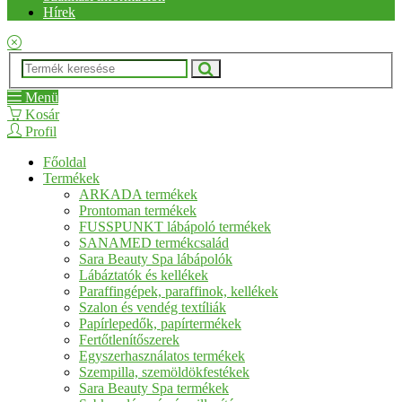
Hírek
Menü
Kosár
Profil
Főoldal
Termékek
ARKADA termékek
Prontoman termékek
FUSSPUNKT lábápoló termékek
SANAMED termékcsalád
Sara Beauty Spa lábápolók
Lábáztatók és kellékek
Paraffingépek, paraffinok, kellékek
Szalon és vendég textíliák
Papírlepedők, papírtermékek
Fertőtlenítőszerek
Egyszerhasználatos termékek
Szempilla, szemöldökfestékek
Sara Beauty Spa termékek