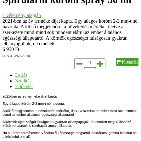
1
vélemény alapján
2021-ben az év terméke díjat kapta. Egy átlagos köröm 2-3 mm-t nő
havonta. A külső megjelenése, a növekedés mértéke, illetve a
szerkezete mind-mind sok mindent elárul az ember általános
egészségi állapotáról. A körmök egészségét túlságosan gyakran
elhanyagoljuk, de emellett…
6 950
Ft
(5 472
Ft
+ 27% ÁFA) / db
Kosárba
Leírás
Szállítás
Értékelés
2021-ben az év terméke díjat kapta.
Egy átlagos köröm 2-3 mm-t nő havonta.
A külső megjelenése, a növekedés mértéke, illetve a szerkezete mind-mind sok mindent
elárul az ember általános egészségi állapotáról.
A körmök egészségét túlságosan gyakran elhanyagoljuk, de emellett még különböző
külső behatások is ronthatják annak állapotát.
Ha a köröm természetes védekező képessége megsérül, baktérium, gomba hatolhat be
a körömfelszín alá.