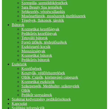
Szempilla, szemöldökfestékek
Sara Beauty Spa termékek
Sebkezelés, vérzéscsillapítás
Mosóparfümök, mosószerek,tisztítószerek
Tégelyek, flakonok, tárolók
Bútorok
Kozmetikai kezelőágyak
Pedikűrös kezelőágyak
Tetováló bútorok
Forgó ülőkék, térdeplőszékek
Eszköztartó kocsik
Masszázságyak
Kozmetikai bútorok
Pedikűrös bútorok
Eszközök
Kezelőgépek
Kesztyűk, védőfelszerelések
Ollók, Csípők, körömvágó csipeszek
Kozmetikai eszközök
Szikepengék, Medihalter, szikenyelek
Ollók
Pedikűr szerszámok
Szakmai kedvezmény pedikűrösöknek
Kapcsolat
Szállítási információk