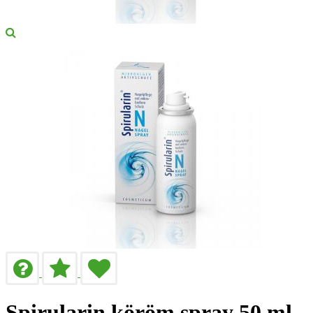
Spirularin köröm spray 50 ml