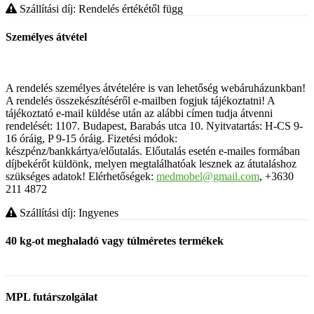
Szállítási díj: Rendelés értékétől függ
Személyes átvétel
A rendelés személyes átvételére is van lehetőség webáruházunkban!
A rendelés összekészítéséről e-mailben fogjuk tájékoztatni! A
tájékoztató e-mail küldése után az alábbi címen tudja átvenni
rendelését: 1107. Budapest, Barabás utca 10. Nyitvatartás: H-CS 9-
16 óráig, P 9-15 óráig. Fizetési módok:
készpénz/bankkártya/előutalás. Előutalás esetén e-mailes formában
díjbekérőt küldönk, melyen megtalálhatóak lesznek az átutaláshoz
szükséges adatok! Elérhetőségek:
medmobel@gmail.com
, +3630
211 4872
Szállítási díj: Ingyenes
40 kg-ot meghaladó vagy túlméretes termékek
MPL futárszolgálat