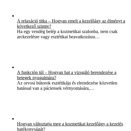
A relaxáció titka – Hogyan emeli a kezelőágy az élményt a
következő szintre?
Ha egy vendég belép a kozmetikai szalonba, nem csak
arckezelésre vagy esztétikai beavatkozásra…
A funkción túl – Hogyan hat a vizsgáló berendezése a
betegek nyugalmára?
Az orvosi bútorok esztétikája és elrendezése közvetlen
hatással van a páciensek vérnyomására,…
Hogyan változtatja meg a kozmetikai kezelőágy a kezelés
hatékonyságát?