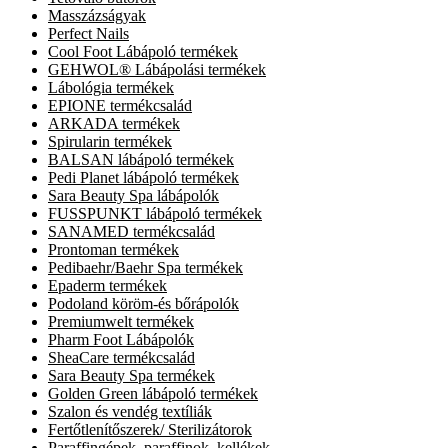
Masszázságyak
Perfect Nails
Cool Foot Lábápoló termékek
GEHWOL® Lábápolási termékek
Lábológia termékek
EPIONE termékcsalád
ARKADA termékek
Spirularin termékek
BALSAN lábápoló termékek
Pedi Planet lábápoló termékek
Sara Beauty Spa lábápolók
FUSSPUNKT lábápoló termékek
SANAMED termékcsalád
Prontoman termékek
Pedibaehr/Baehr Spa termékek
Epaderm termékek
Podoland köröm-és bőrápolók
Premiumwelt termékek
Pharm Foot Lábápolók
SheaCare termékcsalád
Sara Beauty Spa termékek
Golden Green lábápoló termékek
Szalon és vendég textíliák
Fertőtlenítőszerek/ Sterilizátorok
Paraffingépek, paraffinok, kellékek