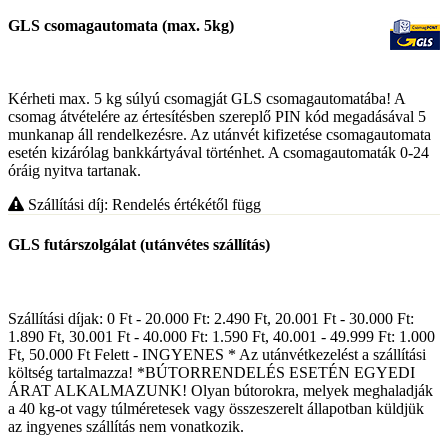
GLS csomagautomata (max. 5kg)
Kérheti max. 5 kg súlyú csomagját GLS csomagautomatába! A
csomag átvételére az értesítésben szereplő PIN kód megadásával 5
munkanap áll rendelkezésre. Az utánvét kifizetése csomagautomata
esetén kizárólag bankkártyával történhet. A csomagautomaták 0-24
óráig nyitva tartanak.
Szállítási díj: Rendelés értékétől függ
GLS futárszolgálat (utánvétes szállítás)
Szállítási díjak: 0 Ft - 20.000 Ft: 2.490 Ft, 20.001 Ft - 30.000 Ft:
1.890 Ft, 30.001 Ft - 40.000 Ft: 1.590 Ft, 40.001 - 49.999 Ft: 1.000
Ft, 50.000 Ft Felett - INGYENES * Az utánvétkezelést a szállítási
költség tartalmazza! *BÚTORRENDELÉS ESETÉN EGYEDI
ÁRAT ALKALMAZUNK! Olyan bútorokra, melyek meghaladják
a 40 kg-ot vagy túlméretesek vagy összeszerelt állapotban küldjük
az ingyenes szállítás nem vonatkozik.