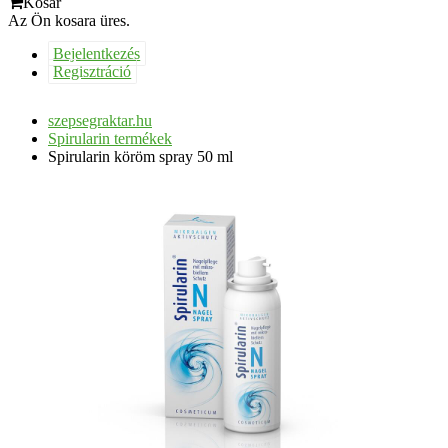
Kosár
Az Ön kosara üres.
Bejelentkezés
Regisztráció
szepsegraktar.hu
Spirularin termékek
Spirularin köröm spray 50 ml