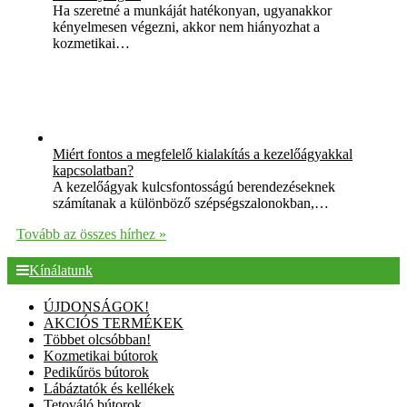
Ha szeretné a munkáját hatékonyan, ugyanakkor
kényelmesen végezni, akkor nem hiányozhat a
kozmetikai…
Miért fontos a megfelelő kialakítás a kezelőágyakkal
kapcsolatban?
A kezelőágyak kulcsfontosságú berendezéseknek
számítanak a különböző szépségszalonokban,…
Tovább az összes hírhez »
Kínálatunk
ÚJDONSÁGOK!
AKCIÓS TERMÉKEK
Többet olcsóbban!
Kozmetikai bútorok
Pedikűrös bútorok
Lábáztatók és kellékek
Tetováló bútorok