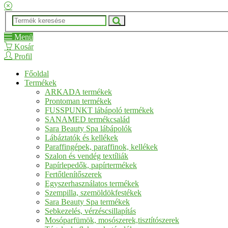
Menü
Kosár
Profil
Főoldal
Termékek
ARKADA termékek
Prontoman termékek
FUSSPUNKT lábápoló termékek
SANAMED termékcsalád
Sara Beauty Spa lábápolók
Lábáztatók és kellékek
Paraffingépek, paraffinok, kellékek
Szalon és vendég textíliák
Papírlepedők, papírtermékek
Fertőtlenítőszerek
Egyszerhasználatos termékek
Szempilla, szemöldökfestékek
Sara Beauty Spa termékek
Sebkezelés, vérzéscsillapítás
Mosóparfümök, mosószerek,tisztítószerek