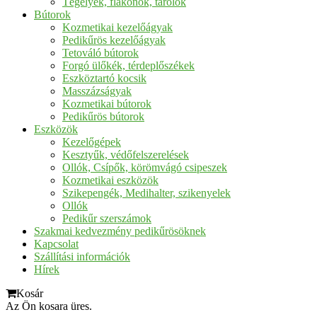
Tégelyek, flakonok, tárolók
Bútorok
Kozmetikai kezelőágyak
Pedikűrös kezelőágyak
Tetováló bútorok
Forgó ülőkék, térdeplőszékek
Eszköztartó kocsik
Masszázságyak
Kozmetikai bútorok
Pedikűrös bútorok
Eszközök
Kezelőgépek
Kesztyűk, védőfelszerelések
Ollók, Csípők, körömvágó csipeszek
Kozmetikai eszközök
Szikepengék, Medihalter, szikenyelek
Ollók
Pedikűr szerszámok
Szakmai kedvezmény pedikűrösöknek
Kapcsolat
Szállítási információk
Hírek
Kosár
Az Ön kosara üres.