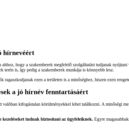
ó hírnevéért
ahhoz, hogy a szakemberek megfelelő szolgáltatást tudjanak nyújtani 
sek terén is, így pedig a szakemberek munkája is könnyebb lesz.
 ragaszkodjanak ezen a területen is a minőséghez, hiszen ezen rengete
sek a jó hírnév fenntartásáért
t valóban kifogástalan körülményekkel lehet találkozni. A minőségi meg
kezeléseket tudnak biztosítani az ügyfeleiknek.
Egyre magasabbak az