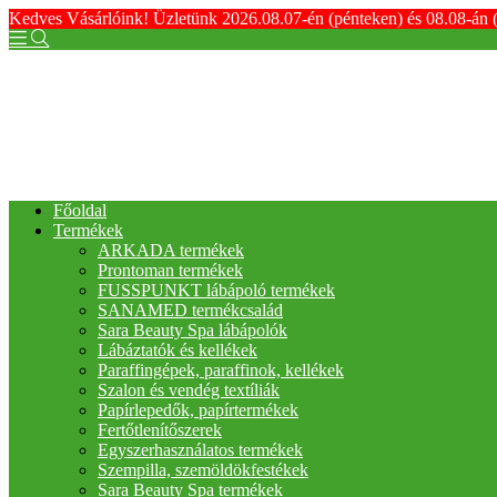
Kedves Vásárlóink! Üzletünk 2026.08.07-én (pénteken) és 08.08-án 
Főoldal
Termékek
ARKADA termékek
Prontoman termékek
FUSSPUNKT lábápoló termékek
SANAMED termékcsalád
Sara Beauty Spa lábápolók
Lábáztatók és kellékek
Paraffingépek, paraffinok, kellékek
Szalon és vendég textíliák
Papírlepedők, papírtermékek
Fertőtlenítőszerek
Egyszerhasználatos termékek
Szempilla, szemöldökfestékek
Sara Beauty Spa termékek