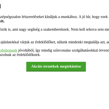
l
zépségszalon felszereléseket kínáljuk a munkához. A jó hír, hogy ezek
ét.
ök is, ami nagy segítség a szakembereknek. Nem kell sehova sem menniü
jánlatokkal várjuk az érdeklődőket, nálunk mindenki megtalálja azt, am
ebshopunk
jóvoltából, így mindig színvonalas szolgáltatásokkal örvend
aszolnak az érdeklődőknek.
Akciós termékek megtekintése