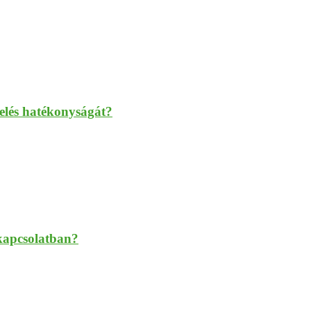
elés hatékonyságát?
 kapcsolatban?