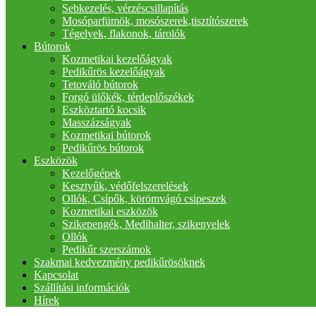
Sebkezelés, vérzéscsillapítás
Mosóparfümök, mosószerek,tisztítószerek
Tégelyek, flakonok, tárolók
Bútorok
Kozmetikai kezelőágyak
Pedikűrös kezelőágyak
Tetováló bútorok
Forgó ülőkék, térdeplőszékek
Eszköztartó kocsik
Masszázságyak
Kozmetikai bútorok
Pedikűrös bútorok
Eszközök
Kezelőgépek
Kesztyűk, védőfelszerelések
Ollók, Csípők, körömvágó csipeszek
Kozmetikai eszközök
Szikepengék, Medihalter, szikenyelek
Ollók
Pedikűr szerszámok
Szakmai kedvezmény pedikűrösöknek
Kapcsolat
Szállítási információk
Hírek