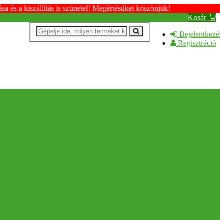
s a kiszállítás is szünetel! Megértésüket köszönjük!
Kosár
Bejelentkezé
Regisztráció