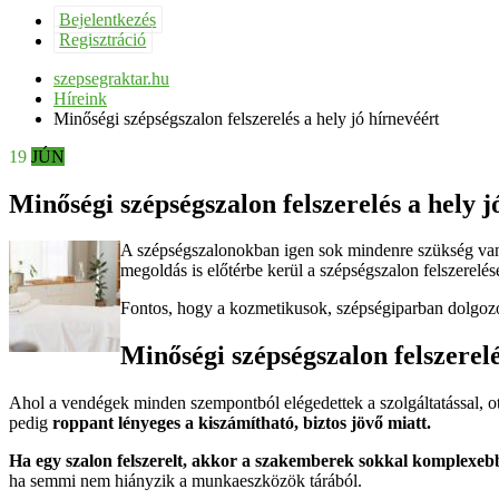
Bejelentkezés
Regisztráció
szepsegraktar.hu
Híreink
Minőségi szépségszalon felszerelés a hely jó hírnevéért
19
JÚN
Minőségi szépségszalon felszerelés a hely j
A szépségszalonokban igen sok mindenre szükség van 
megoldás is előtérbe kerül a szépségszalon felszerelé
Fontos, hogy a kozmetikusok, szépségiparban dolgozók
Minőségi szépségszalon felszerelé
Ahol a vendégek minden szempontból elégedettek a szolgáltatással, ot
pedig
roppant lényeges a kiszámítható, biztos jövő miatt.
Ha egy szalon felszerelt, akkor a szakemberek sokkal komplexebb 
ha semmi nem hiányzik a munkaeszközök tárából.