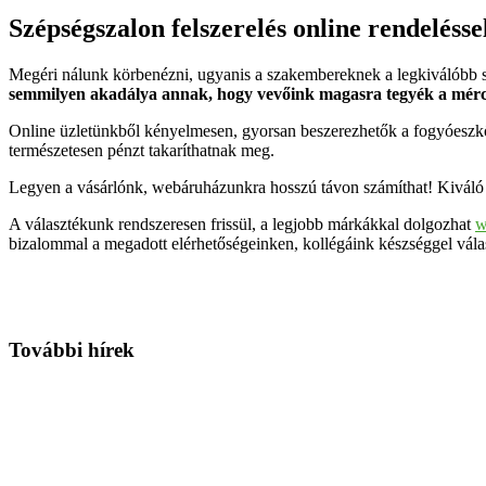
Szépségszalon felszerelés online rendelésse
Megéri nálunk körbenézni, ugyanis a szakembereknek a legkiválóbb s
semmilyen akadálya annak, hogy vevőink magasra tegyék a mérc
Online üzletünkből kényelmesen, gyorsan beszerezhetők a fogyóeszköz
természetesen pénzt takaríthatnak meg.
Legyen a vásárlónk, webáruházunkra hosszú távon számíthat! Kiváló a
A választékunk rendszeresen frissül, a legjobb márkákkal dolgozhat
w
bizalommal a megadott elérhetőségeinken, kollégáink készséggel vál
További hírek